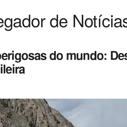
gador de Notícia
perigosas do mundo: De
leira