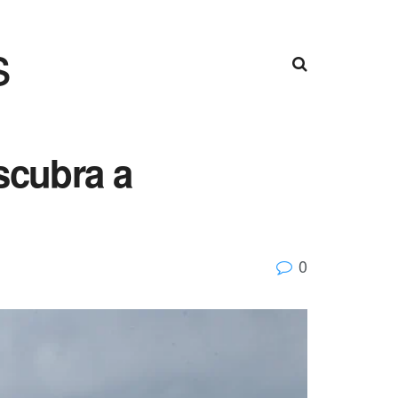
s
scubra a
0