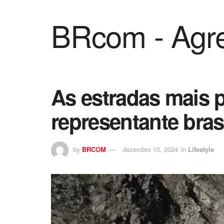
BRcom - Agre
As estradas mais 
representante brasi
by
BRCOM
dezembro 15, 2024
in
Lifestyle