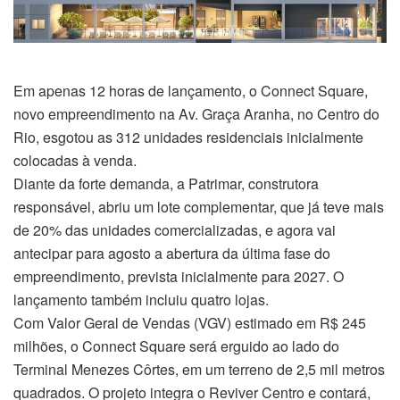
el
el
Em apenas 12 horas de lançamento, o Connect Square,
el
novo empreendimento na Av. Graça Aranha, no Centro do
Rio, esgotou as 312 unidades residenciais inicialmente
el
colocadas à venda.
Diante da forte demanda, a Patrimar, construtora
el
responsável, abriu um lote complementar, que já teve mais
de 20% das unidades comercializadas, e agora vai
el
antecipar para agosto a abertura da última fase do
el
empreendimento, prevista inicialmente para 2027. O
lançamento também incluiu quatro lojas.
el
Com Valor Geral de Vendas (VGV) estimado em R$ 245
milhões, o Connect Square será erguido ao lado do
el
Terminal Menezes Côrtes, em um terreno de 2,5 mil metros
quadrados. O projeto integra o Reviver Centro e contará,
el