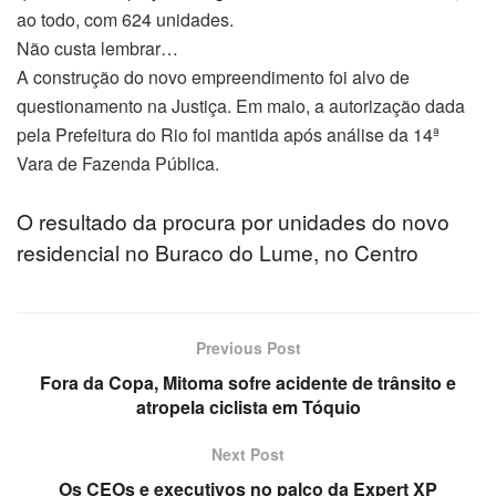
ao todo, com 624 unidades.
Não custa lembrar…
el
A construção do novo empreendimento foi alvo de
el
questionamento na Justiça. Em maio, a autorização dada
pela Prefeitura do Rio foi mantida após análise da 14ª
el
Vara de Fazenda Pública.
el
O resultado da procura por unidades do novo
residencial no Buraco do Lume, no Centro
el
el
Previous Post
el
Fora da Copa, Mitoma sofre acidente de trânsito e
atropela ciclista em Tóquio
el
Next Post
n al
Os CEOs e executivos no palco da Expert XP