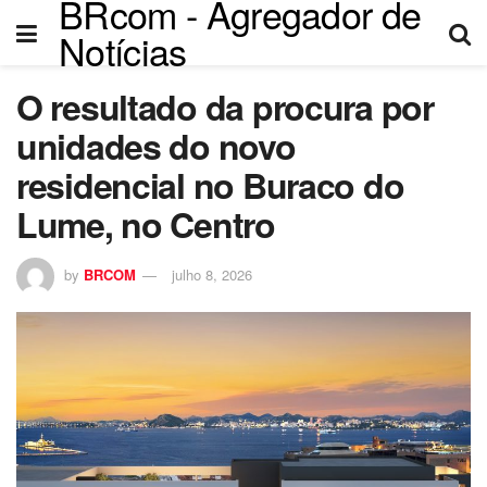
BRcom - Agregador de
el
Notícias
el
O resultado da procura por
tleri
unidades do novo
residencial no Buraco do
Lume, no Centro
by
BRCOM
julho 8, 2026
el
el
el