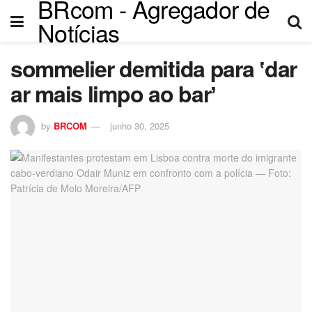
BRcom - Agregador de
l
Notícias
l
sommelier demitida para ʽdar
eri
ar mais limpo ao barʼ
by
BRCOM
junho 30, 2025
l
l
l