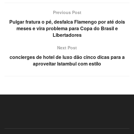
l
Previous Post
l
Pulgar fratura o pé, desfalca Flamengo por até dois
meses e vira problema para Copa do Brasil e
l
Libertadores
Next Post
concierges de hotel de luxo dão cinco dicas para a
aproveitar Istambul com estilo
l
l
l
l