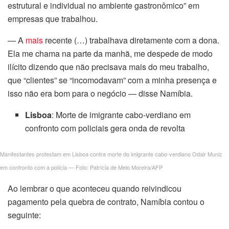
estrutural e individual no ambiente gastronômico” em
al
empresas que trabalhou.
l
— A
mais
recente (…) trabalhava diretamente com a dona.
Ela me chama na parte da manhã, me despede de modo
l
ilícito dizendo que não precisava mais do meu trabalho,
que “clientes” se “incomodavam” com a minha presença e
l
isso não era bom para o negócio — disse Namíbia.
l
Lisboa
: Morte de imigrante cabo-verdiano em
l
confronto com policiais gera onda de revolta
l
Manifestantes protestam em Lisboa contra morte do imigrante cabo-verdiano Odair Muniz
em confronto com a polícia — Foto: Patrícia de Melo Moreira/AFP
l
Ao lembrar o que aconteceu quando reivindicou
l
pagamento pela quebra de contrato, Namíbia contou o
seguinte:
l