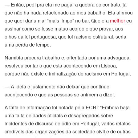
— Então, pedi pra ela me pagar a quebra do contrato, já
l
que não há nada relacionado ao meu trabalho. Ela afirmou
que quer dar um ar “mais limpo” no bar. Que era
melhor
eu
l
assinar como se fosse mútuo acordo e que provar, aos
olhos da lei portuguesa, que foi racismo estrutural, seria
l
uma perda de tempo.
l
Namíbia procura trabalho e, orientada por uma advogada,
resolveu contar o que está acontecendo em Lisboa,
l
porque não existe criminalização do racismo em Portugal:
l
— A ideia é justamente não deixar que continue
acontecendo e que as pessoas se animem a dizer.
l
A falta de informação foi notada pela ECRI: “Embora haja
l
uma falta de dados oficiais e desagregados sobre
incidentes de discurso de ódio em Portugal, vários relatos
l
credíveis das organizações da sociedade civil e de outras