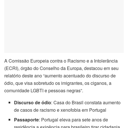
l
l
l
l
A Comissão Europeia contra o Racismo e a Intolerância
l
(ECRI), órgão do Conselho da Europa, destacou em seu
l
relatório deste ano “aumento acentuado do discurso de
ódio, que visa sobretudo os imigrantes, os ciganos, a
l
comunidade LGBTI e pessoas negras”.
l
Discurso de ódio
: Casa do Brasil constata aumento
de casos de racismo e xenofobia em Portugal
l
Passaporte
: Portugal eleva para sete anos de
residência a exigência para brasileiro tirar cidadania
l