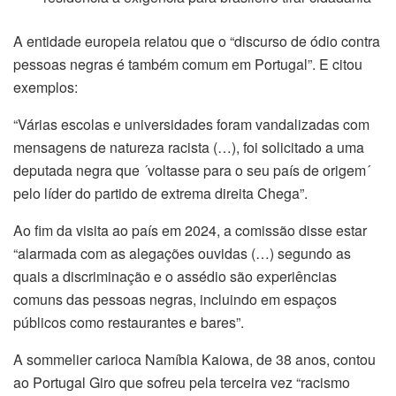
A entidade europeia relatou que o “discurso de ódio contra
l
pessoas negras é também comum em Portugal”. E citou
l
exemplos:
l
“Várias escolas e universidades foram vandalizadas com
mensagens de natureza racista (…), foi solicitado a uma
l
deputada negra que ´voltasse para o seu país de origem´
pelo líder do partido de extrema direita Chega”.
l
Ao fim da visita ao país em 2024, a comissão disse estar
l
“alarmada com as alegações ouvidas (…) segundo as
quais a discriminação e o assédio são experiências
l
comuns das pessoas negras, incluindo em espaços
públicos como restaurantes e bares”.
l
A sommelier carioca Namíbia Kaiowa, de 38 anos, contou
al
ao Portugal Giro que sofreu pela terceira vez “racismo