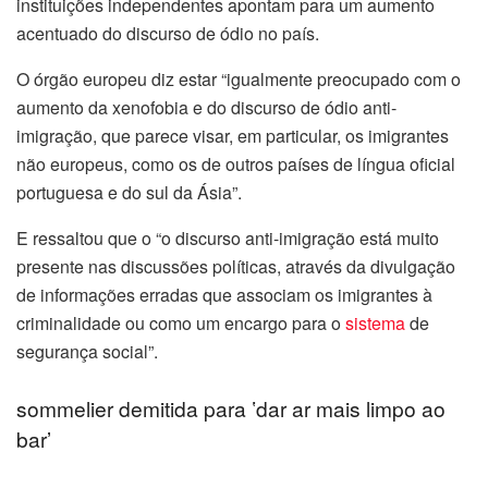
instituições independentes apontam para um aumento
l
acentuado do discurso de ódio no país.
l
O órgão europeu diz estar “igualmente preocupado com o
l
aumento da xenofobia e do discurso de ódio anti-
imigração, que parece visar, em particular, os imigrantes
l
não europeus, como os de outros países de língua oficial
portuguesa e do sul da Ásia”.
l
E ressaltou que o “o discurso anti-imigração está muito
presente nas discussões políticas, através da divulgação
de informações erradas que associam os imigrantes à
criminalidade ou como um encargo para o
sistema
de
segurança social”.
l
sommelier demitida para ʽdar ar mais limpo ao
barʼ
l