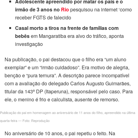
Adolescente apreendido por matar os pais e o
irmão de 3 anos no
Rio
pesquisou na internet ‘como
acklink Panel
receber FGTS de falecido
Casal morto a tiros na frente de famílias com
acklink panel
bebês
em Mangaratiba era alvo do tráfico, aponta
acklink panel
investigação
acklink Panel
Na publicação, o pai destacou que o filho era “um aluno
exemplar” e um “irmão cuidadoso”. Era motivo de alegria,
acklink Panel
benção e “pura ternura”. A descrição parece incompatível
com a avaliação do delegado Carlos Augusto Guimarães,
acklink panel
titular da 143ª DP (Itaperuna), responsável pelo caso. Para
ele, o menino é frio e calculista, ausente de remorso.
acklink panel
Publicação do pai em homenagem ao aniversário de 11 anos do filho, apreendido na última
acklink panel
quarta-feira — Foto: Reprodução
acklink satın al
No aniversário de 10 anos, o pai repetiu o feito. Na