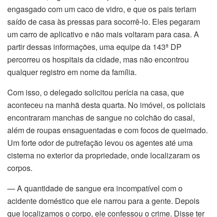
acklink panel
engasgado com um caco de vidro, e que os pais teriam
saído de casa às pressas para socorrê-lo. Eles pegaram
acklink panel
um carro de aplicativo e não mais voltaram para casa. A
partir dessas informações, uma equipe da 143ª DP
acklink panel
percorreu os hospitais da cidade, mas não encontrou
acklink panel
qualquer registro em nome da família.
Com isso, o delegado solicitou perícia na casa, que
acklink Panel
aconteceu na manhã desta quarta. No imóvel, os policiais
lluminati
encontraram manchas de sangue no colchão do casal,
além de roupas ensaguentadas e com focos de queimado.
acklink
Um forte odor de putrefação levou os agentes até uma
cisterna no exterior da propriedade, onde localizaram os
acklink Panel
corpos.
acklink
— A quantidade de sangue era incompatível com o
acidente doméstico que ele narrou para a gente. Depois
acklink panel
que localizamos o corpo, ele confessou o crime. Disse ter