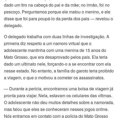
dado um tiro na cabeça do pai e da mãe; no irmão, foi no
acklink Panel
pescoço. Perguntamos porque ele matou o menino, e ele
acklink Panel
disse que foi para poupá-lo da perda dos pais — revelou o
delegado.
acklink Panel
O delegado trabalha com duas linhas de investigação. A
asal Oku
primeira diz respeito a um namoro virtual que o
adolescente mantinha com uma menina de 15 anos do
acklink
Mato Grosso, que era desaprovado pelos pais. Ela teria
dado um ultimato nele, forçando-o a se encontrar com ela
acklink panel
nesse estado. No entanto, a família do garoto teria proibido
a viagem, o que o motivou a cometer os assassinatos.
acklink panel
— Durante a perícia, encontramos uma bolsa de viagem já
acklink panel
pronta para viajar. Nela, estavam os celulares das vítimas.
O adolescente não deu muitos detalhes sobre a namorada,
acklink Panel
mas falou que eles se conheceram nesses jogos online.
acklink
Nós entramos em contato com a polícia do Mato Grosso