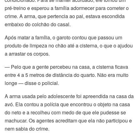
acklink satın al
pré-treino e esperou a família adormecer para cometer o
crime. A arma, que pertencia ao pai, estava escondida
acklink panel
embaixo do colchão do casal.
acklink panel
Após matar a família, o garoto contou que passou um
produto de limpeza no chão até a cisterna, o que o ajudou
acklink panel
a arrastar os corpos.
acklink panel
— Pelo que a gente percebeu na casa, a cisterna ficava
entre 4 a 5 metros de distância do quarto. Não era muito
acklink panel
longe — disse o policial.
acklink panel
A arma usada pelo adolescente foi apreendida na casa da
avó. Ela contou a polícia que encontrou o objeto na casa
acklink panel
do neto e a recolheu com medo de que ele pudesse se
acklink panel
machucar. Os agentes acreditam que ela não participou e
nem sabia do crime.
acklink panel