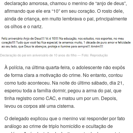
declaração amorosa, chamou o menino de “anjo de deus”,
acklink satın al
afirmando que ele era “10” em seu coração. O rosto dele,
ainda de criança, em muito lembrava o pai, principalmente
acklink Panel
os olhos e o nariz.
acklink panel
acklink panel
Declaração do pai em aniversário de 10 anos do filho — Foto: Reprodução
acklink Panel
À polícia, na última quarta-feira, o adolescente não expôs
acklink panel
de forma clara a motivação do crime. No entanto, contou
como tudo aconteceu. Na noite do último sábado, dia 21,
acklink panel
esperou toda a família dormir, pegou a arma do pai, que
tinha registro como CAC, e matou um por um. Depois,
acklink panel
levou os corpos até uma cisterna.
acklink panel
O delegado explicou que o menino vai responder por fato
análogo ao crime de triplo homicídio e ocultação de
acklink panel