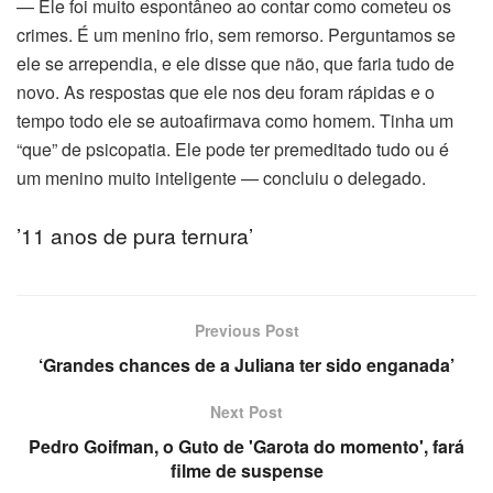
— Ele foi muito espontâneo ao contar como cometeu os
acklink panel
crimes. É um menino frio, sem remorso. Perguntamos se
ele se arrependia, e ele disse que não, que faria tudo de
acklink panel
novo. As respostas que ele nos deu foram rápidas e o
tempo todo ele se autoafirmava como homem. Tinha um
acklink panel
“que” de psicopatia. Ele pode ter premeditado tudo ou é
um menino muito inteligente — concluiu o delegado.
acklink
’11 anos de pura ternura’
acklink panel
acklink panel
Previous Post
acklink panel
‘Grandes chances de a Juliana ter sido enganada’
acklink panel
Next Post
acklink panel
Pedro Goifman, o Guto de 'Garota do momento', fará
filme de suspense
acklink panel