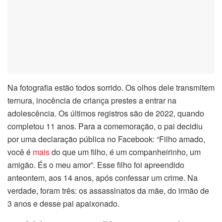
acklink panel
acklink panel
acklink panel
acklink panel
Na fotografia estão todos sorrido. Os olhos dele transmitem
ternura, inocência de criança prestes a entrar na
acklink Panel
adolescência. Os últimos registros são de 2022, quando
completou 11 anos. Para a comemoração, o pai decidiu
acklink panel
por uma declaração pública no Facebook: “Filho amado,
você é
mais
do que um filho, é um companheirinho, um
acklink Panel
amigão. És o meu amor”. Esse filho foi apreendido
acklink panel
anteontem, aos 14 anos, após confessar um crime. Na
verdade, foram três: os assassinatos da mãe, do irmão de
acklink panel
3 anos e desse pai apaixonado.
acklink panel