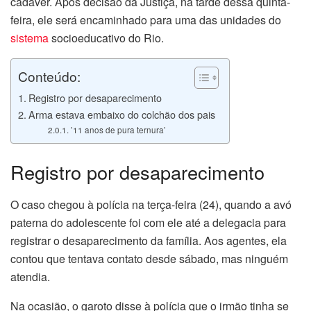
cadáver. Após decisão da Justiça, na tarde dessa quinta-
feira, ele será encaminhado para uma das unidades do
acklink panel
sistema
socioeducativo do Rio.
acklink panel
Conteúdo:
acklink panel
Registro por desaparecimento
Arma estava embaixo do colchão dos pais
acklink panel
’11 anos de pura ternura’
acklink panel
Registro por desaparecimento
acklink panel
O caso chegou à polícia na terça-feira (24), quando a avó
acklink panel
paterna do adolescente foi com ele até a delegacia para
registrar o desaparecimento da família. Aos agentes, ela
acklink panel
contou que tentava contato desde sábado, mas ninguém
atendia.
acklink panel
Na ocasião, o garoto disse à polícia que o irmão tinha se