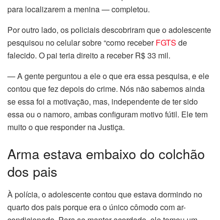
para localizarem a menina — completou.
acklink
Por outro lado, os policiais descobriram que o adolescente
acklink
pesquisou no celular sobre “como receber
FGTS
de
falecido. O pai teria direito a receber R$ 33 mil.
acklink panel
— A gente perguntou a ele o que era essa pesquisa, e ele
acklink panel
contou que fez depois do crime. Nós não sabemos ainda
se essa foi a motivação, mas, independente de ter sido
acklink
essa ou o namoro, ambas configuram motivo fútil. Ele tem
muito o que responder na Justiça.
acklink
Arma estava embaixo do colchão
uy Hacklink
dos pais
acklink
À polícia, o adolescente contou que estava dormindo no
acklink
quarto dos pais porque era o único cômodo com ar-
condicionado. Para se manter acordado, ele tomou um