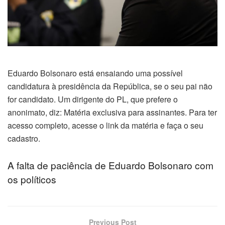
el
el
el
Eduardo Bolsonaro está ensaiando uma possível
el
candidatura à presidência da República, se o seu pai não
for candidato. Um dirigente do PL, que prefere o
el
anonimato, diz: Matéria exclusiva para assinantes. Para ter
acesso completo, acesse o link da matéria e faça o seu
el
cadastro.
el
A falta de paciência de Eduardo Bolsonaro com
os políticos
el
el
Previous Post
el