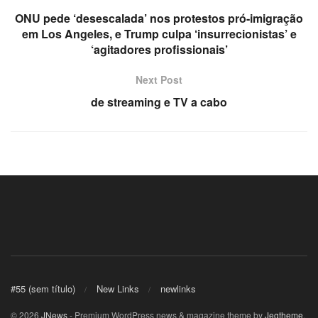
ONU pede ‘desescalada’ nos protestos pró-imigração
el
em Los Angeles, e Trump culpa ‘insurrecionistas’ e
‘agitadores profissionais’
el
Next Post
el
de streaming e TV a cabo
el
el
el
el
el
#55 (sem título)
New Links
newlinks
n al
© 2026
JNews
- Premium WordPress news & magazine theme by
Jegtheme
.