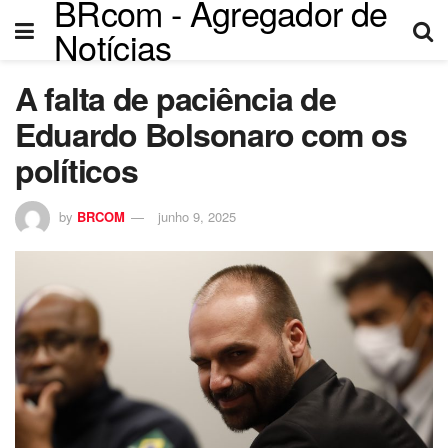
BRcom - Agregador de
el
Notícias
el
A falta de paciência de
tleri
Eduardo Bolsonaro com os
políticos
by
BRCOM
junho 9, 2025
el
el
el