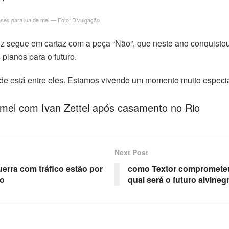
nses para lua de mel — Foto: Divulgação
riz segue em cartaz com a peça “Não”, que neste ano conquisto
planos para o futuro.
de está entre eles. Estamos vivendo um momento muito especia
de mel com Ivan Zettel após casamento no Rio
Next Post
uerra com tráfico estão por
como Textor comprometeu 
io
qual será o futuro alvineg