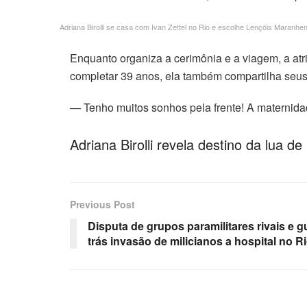
Adriana Birolli se casa com Ivan Zettel no Rio e escolhe Lençóis Maranhe
Enquanto organiza a cerimônia e a viagem, a at
completar 39 anos, ela também compartilha seus 
— Tenho muitos sonhos pela frente! A maternida
Adriana Birolli revela destino da lua 
Previous Post
Disputa de grupos paramilitares rivais e g
trás invasão de milicianos a hospital no R