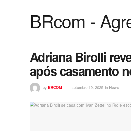
BRcom - Agre
Adriana Birolli rev
após casamento n
by
BRCOM
setembro 19, 2025
in
News