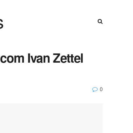
s
 com Ivan Zettel
0