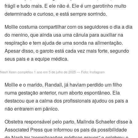
ın al
frágil e tudo mais. E ele não é. Ele é um garotinho muito
determinado e curioso, e está sempre sorrindo.
nel
Mollie costuma compartilhar com os seguidores o dia a dia
nel
do menino, que ainda usa uma cânula para auxiliar na
respiração e tem ajuda de uma sonda na alimentação.
nel
Apesar disso, o garoto está cada vez mais forte, segundo
seus pais e a equipe médica.
nel
Nash Keen completou 1 ano em 5 de julho de 2025 — Foto: Instagram
nel
Mollie e o marido, Randall, já haviam perdido um filho
nel
numa gestação anterior, num aborto espontâneo. Ela
destacou que a calma dos profissionais ajudou os pais a
nel
não entrarem em pânico.
nel
Obstetra responsável pelo parto, Malinda Schaefer disse à
Associated Press que informou os pais da possibilidade
nel
de Nash ter “complicações médicas graves” e celebrou o