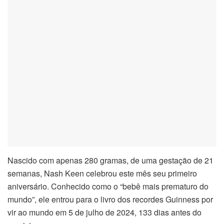
nel
nel
nel
nel
nel
nel
nel
Nascido com apenas 280 gramas, de uma gestação de 21
semanas, Nash Keen celebrou este mês seu primeiro
nel
aniversário. Conhecido como o “bebê mais prematuro do
mundo”, ele entrou para o livro dos recordes Guinness por
nel
vir ao mundo em 5 de julho de 2024, 133 dias antes do
nel