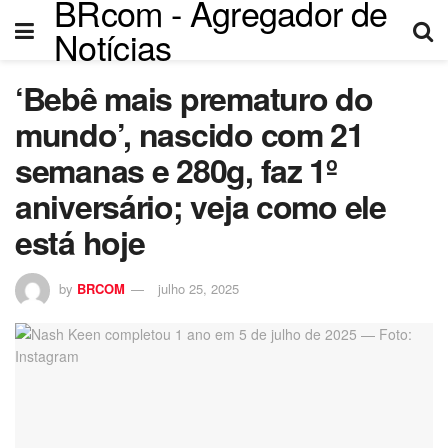
BRcom - Agregador de
nel
Notícias
nel
‘Bebê mais prematuro do
etleri
mundo’, nascido com 21
semanas e 280g, faz 1º
aniversário; veja como ele
está hoje
by
BRCOM
julho 25, 2025
nel
nel
nel