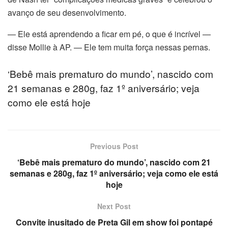
avanço de seu desenvolvimento.
nel
— Ele está aprendendo a ficar em pé, o que é incrível —
nel
disse Mollie à AP. — Ele tem muita força nessas pernas.
nel
‘Bebê mais prematuro do mundo’, nascido com
21 semanas e 280g, faz 1º aniversário; veja
nel
como ele está hoje
nel
nel
Previous Post
nel
‘Bebê mais prematuro do mundo’, nascido com 21
semanas e 280g, faz 1º aniversário; veja como ele está
nel
hoje
nel
Next Post
Convite inusitado de Preta Gil em show foi pontapé