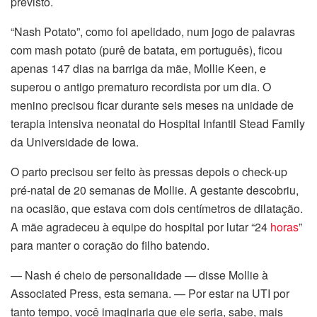
previsto.
“Nash Potato”, como foi apelidado, num jogo de palavras
nel
com mash potato (purê de batata, em português), ficou
nel
apenas 147 dias na barriga da mãe, Mollie Keen, e
superou o antigo prematuro recordista por um dia. O
nel
menino precisou ficar durante seis meses na unidade de
terapia intensiva neonatal do Hospital Infantil Stead Family
nel
da Universidade de Iowa.
nel
O parto precisou ser feito às pressas depois o check-up
pré-natal de 20 semanas de Mollie. A gestante descobriu,
nel
na ocasião, que estava com dois centímetros de dilatação.
A mãe agradeceu à equipe do hospital por lutar “24
horas
”
nel
para manter o coração do filho batendo.
nel
— Nash é cheio de personalidade — disse Mollie à
Associated Press, esta semana. — Por estar na UTI por
ın al
tanto tempo, você imaginaria que ele seria, sabe, mais