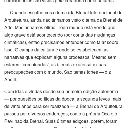
coincidências são vistas pela curadoria como naturais.
— Quando escolhemos o tema (da Bienal Internacional de
Arquitetura), ainda não tínhamos visto o tema da Bienal de
Arte. Mas achamos ótimo. Todo mundo está vendo que
algo grave está acontecendo (por conta das mudanças
nel
climáticas), então precisamos entender como falar sobre
isso. O campo da cultura é onde se estabelecem as
nel
narrativas que explicam alguns processos. Mesmo sem
estarem ‘combinadas’, as bienais expressam suas
preocupações com o mundo. São temas fortes — diz
Anelli.
nk
Com idas e vindas desde sua primeira edição autônoma
— por questões políticas da época, a segunda levou mais
de vinte anos para ser realizada — a Bienal de Arquitetura
passou por diversos endereços, como a própria Oca e o
Pavilhão da Bienal. Suas últimas edições, porém, foram