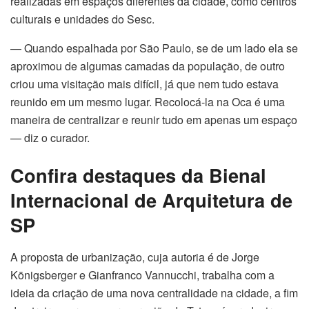
realizadas em espaços diferentes da cidade, como centros
ın al
culturais e unidades do Sesc.
nel
— Quando espalhada por São Paulo, se de um lado ela se
aproximou de algumas camadas da população, de outro
nel
criou uma visitação mais difícil, já que nem tudo estava
reunido em um mesmo lugar. Recolocá-la na Oca é uma
nel
maneira de centralizar e reunir tudo em apenas um espaço
nel
— diz o curador.
nel
Confira destaques da Bienal
Internacional de Arquitetura de
nel
SP
nel
A proposta de urbanização, cuja autoria é de Jorge
nel
Königsberger e Gianfranco Vannucchi, trabalha com a
ideia da criação de uma nova centralidade na cidade, a fim
nel