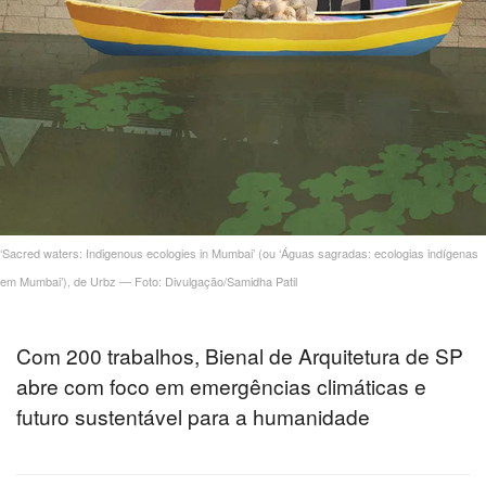
24
24
24
‘Sacred waters: Indigenous ecologies in Mumbai’ (ou ‘Águas sagradas: ecologias indígenas
s
em Mumbai’), de Urbz — Foto: Divulgação/Samidha Patil
Com 200 trabalhos, Bienal de Arquitetura de SP
cort
abre com foco em emergências climáticas e
futuro sustentável para a humanidade
24
s