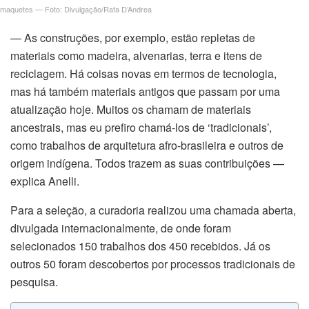
nel
maquetes — Foto: Divulgação/Rafa D’Andrea
nel
— As construções, por exemplo, estão repletas de
materiais como madeira, alvenarias, terra e itens de
nel
reciclagem. Há coisas novas em termos de tecnologia,
mas há também materiais antigos que passam por uma
nel
atualização hoje. Muitos os chamam de materiais
ancestrais, mas eu prefiro chamá-los de ‘tradicionais’,
anel
como trabalhos de arquitetura afro-brasileira e outros de
origem indígena. Todos trazem as suas contribuições —
explica Anelli.
Para a seleção, a curadoria realizou uma chamada aberta,
anel
divulgada internacionalmente, de onde foram
selecionados 150 trabalhos dos 450 recebidos. Já os
outros 50 foram descobertos por processos tradicionais de
pesquisa.
nel