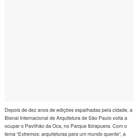
nel
nel
nel
nel
anel
nel
anel
nel
Depois de dez anos de edições espalhadas pela cidade, a
Bienal Internacional de Arquitetura de São Paulo volta a
nel
ocupar o Pavilhão da Oca, no Parque Ibirapuera. Com o
tema “Extremos: arquiteturas para um mundo quente”, a
nel