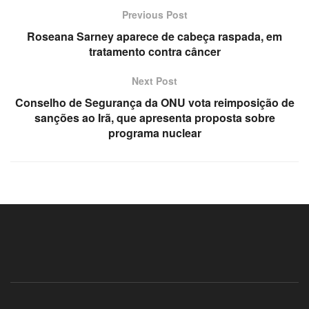
Previous Post
24
Roseana Sarney aparece de cabeça raspada, em
tratamento contra câncer
24
Next Post
dy massage istanbul
Conselho de Segurança da ONU vota reimposição de
sanções ao Irã, que apresenta proposta sobre
programa nuclear
nusu
nusu
nusu
nusu