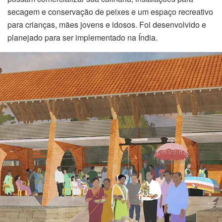
secagem e conservação de peixes e um espaço recreativo
para crianças, mães jovens e idosos. Foi desenvolvido e
planejado para ser implementado na Índia.
en eve nakliyat
abet
tıkanıklık açma
Giris
24
24
24