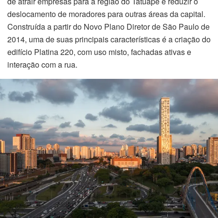
de atrair empresas para a região do Tatuapé e reduzir o
nel
deslocamento de moradores para outras áreas da capital.
Construída a partir do Novo Plano Diretor de São Paulo de
nel
2014, uma de suas principais características é a criação do
edifício Platina 220, com uso misto, fachadas ativas e
nel
interação com a rua.
nel
nel
nel
nel
nel
nel