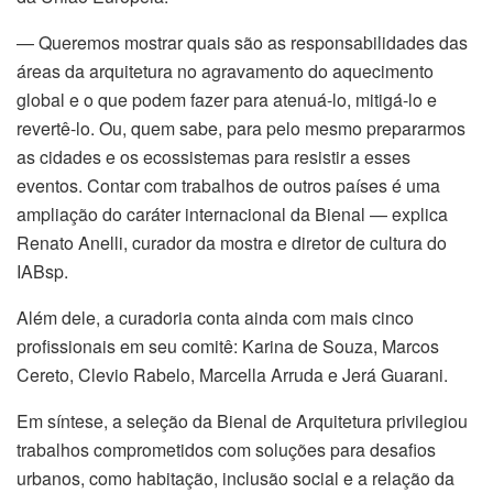
ın al
— Queremos mostrar quais são as responsabilidades das
anel
áreas da arquitetura no agravamento do aquecimento
global e o que podem fazer para atenuá-lo, mitigá-lo e
nel
revertê-lo. Ou, quem sabe, para pelo mesmo prepararmos
as cidades e os ecossistemas para resistir a esses
nel
eventos. Contar com trabalhos de outros países é uma
ampliação do caráter internacional da Bienal — explica
anel
Renato Anelli, curador da mostra e diretor de cultura do
IABsp.
nel
Além dele, a curadoria conta ainda com mais cinco
nel
profissionais em seu comitê: Karina de Souza, Marcos
Cereto, Clevio Rabelo, Marcella Arruda e Jerá Guarani.
nel
Em síntese, a seleção da Bienal de Arquitetura privilegiou
nel
trabalhos comprometidos com soluções para desafios
urbanos, como habitação, inclusão social e a relação da
nel