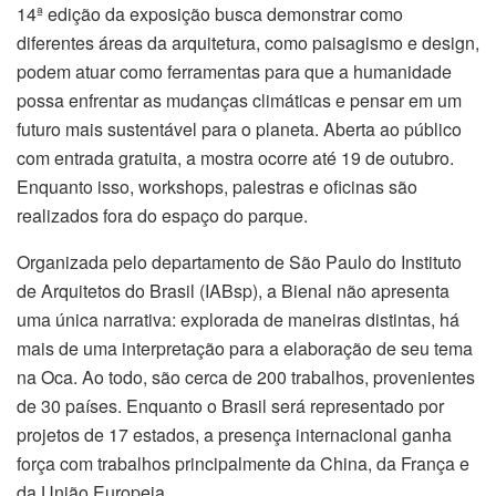
14ª edição da exposição busca demonstrar como
diferentes áreas da arquitetura, como paisagismo e design,
anel
podem atuar como ferramentas para que a humanidade
possa enfrentar as mudanças climáticas e pensar em um
nel
futuro mais sustentável para o planeta. Aberta ao público
nel
com entrada gratuita, a mostra ocorre até 19 de outubro.
Enquanto isso, workshops, palestras e oficinas são
anel
realizados fora do espaço do parque.
anel
Organizada pelo departamento de São Paulo do Instituto
de Arquitetos do Brasil (IABsp), a Bienal não apresenta
nel
uma única narrativa: explorada de maneiras distintas, há
mais de uma interpretação para a elaboração de seu tema
nel
na Oca. Ao todo, são cerca de 200 trabalhos, provenientes
de 30 países. Enquanto o Brasil será representado por
nel
projetos de 17 estados, a presença internacional ganha
força com trabalhos principalmente da China, da França e
ın al
da União Europeia.