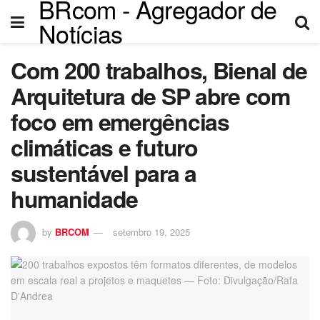
BRcom - Agregador de
nel
Notícias
nel
Com 200 trabalhos, Bienal de
ketleri
Arquitetura de SP abre com
foco em emergências
climáticas e futuro
sustentável para a
humanidade
by
BRCOM
setembro 19, 2025
nel
nel
nel