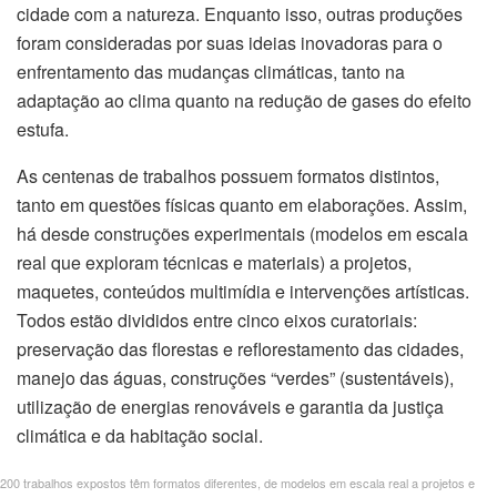
cidade com a natureza. Enquanto isso, outras produções
nel
foram consideradas por suas ideias inovadoras para o
enfrentamento das mudanças climáticas, tanto na
nel
adaptação ao clima quanto na redução de gases do efeito
estufa.
nel
As centenas de trabalhos possuem formatos distintos,
nel
tanto em questões físicas quanto em elaborações. Assim,
há desde construções experimentais (modelos em escala
nel
real que exploram técnicas e materiais) a projetos,
maquetes, conteúdos multimídia e intervenções artísticas.
nel
Todos estão divididos entre cinco eixos curatoriais:
nel
preservação das florestas e reflorestamento das cidades,
manejo das águas, construções “verdes” (sustentáveis),
nel
utilização de energias renováveis e garantia da justiça
climática e da habitação social.
nel
200 trabalhos expostos têm formatos diferentes, de modelos em escala real a projetos e