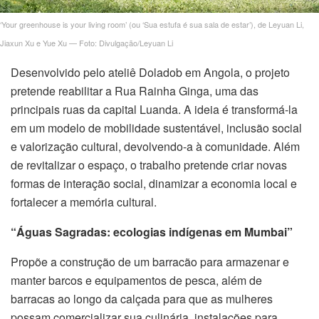
‘Your greenhouse is your living room’ (ou ‘Sua estufa é sua sala de estar’), de Leyuan Li,
Jiaxun Xu e Yue Xu — Foto: Divulgação/Leyuan Li
Desenvolvido pelo ateliê Doladob em Angola, o projeto
rn
pretende reabilitar a Rua Rainha Ginga, uma das
principais ruas da capital Luanda. A ideia é transformá-la
n
em um modelo de mobilidade sustentável, inclusão social
e valorização cultural, devolvendo-a à comunidade. Além
nel
de revitalizar o espaço, o trabalho pretende criar novas
formas de interação social, dinamizar a economia local e
nel
fortalecer a memória cultural.
iş
“Águas Sagradas: ecologias indígenas em Mumbai”
Propõe a construção de um barracão para armazenar e
manter barcos e equipamentos de pesca, além de
barracas ao longo da calçada para que as mulheres
possam comercializar sua culinária, instalações para