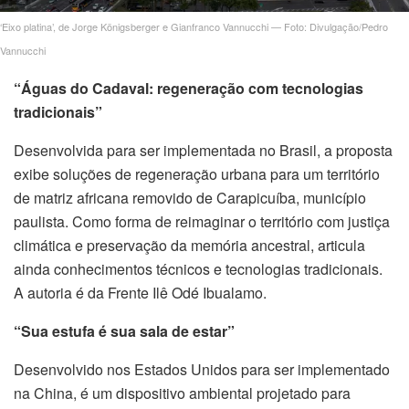
‘Eixo platina’, de Jorge Königsberger e Gianfranco Vannucchi — Foto: Divulgação/Pedro
nel
Vannucchi
nel
“Águas do Cadaval: regeneração com tecnologias
tradicionais”
nel
Desenvolvida para ser implementada no Brasil, a proposta
nel
exibe soluções de regeneração urbana para um território
de matriz africana removido de Carapicuíba, município
nel
paulista. Como forma de reimaginar o território com justiça
climática e preservação da memória ancestral, articula
ainda conhecimentos técnicos e tecnologias tradicionais.
A autoria é da Frente Ilê Odé Ibualamo.
ın al
“Sua estufa é sua sala de estar”
anel
Desenvolvido nos Estados Unidos para ser implementado
y massage in istanbul
na China, é um dispositivo ambiental projetado para