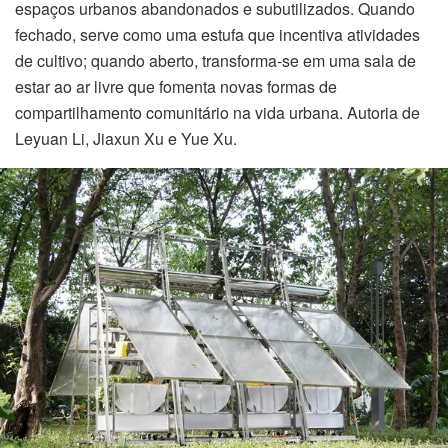
espaços urbanos abandonados e subutilizados. Quando
fechado, serve como uma estufa que incentiva atividades
 games
de cultivo; quando aberto, transforma-se em uma sala de
estar ao ar livre que fomenta novas formas de
compartilhamento comunitário na vida urbana. Autoria de
Leyuan Li, Jiaxun Xu e Yue Xu.
inks
a
iş
cort
enerator