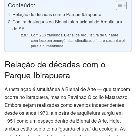
Conteúdo:
anel
Relação de décadas com o Parque Ibirapuera
anel
Confira destaques da Bienal Internacional de Arquitetura
de SP
anel
Com 200 trabalhos, Bienal de Arquitetura de SP abre
com foco em emergências climáticas e futuro sustentável
para a humanidade
Relação de décadas com o
Parque Ibirapuera
nel
A instalação é simultânea à Bienal de Arte — que também
nel
ocorre no Ibirapuera, mas no Pavilhão Ciccillo Matarazzo.
Embora sejam realizadas como eventos independentes
nel
desde os anos 1970, a mostra de arquitetura surgiu em
anel
1951 como um espaço dentro da Bienal de Arte. Hoje,
ambas estão sob o tema “guarda-chuva” da ecologia. As