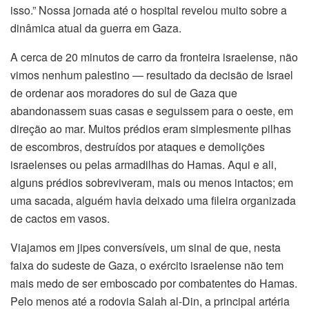
nk satın al
isso.” Nossa jornada até o hospital revelou muito sobre a
dinâmica atual da guerra em Gaza.
ink panel
A cerca de 20 minutos de carro da fronteira israelense, não
ink panel
vimos nenhum palestino — resultado da decisão de Israel
de ordenar aos moradores do sul de Gaza que
ink panel
abandonassem suas casas e seguissem para o oeste, em
direção ao mar. Muitos prédios eram simplesmente pilhas
ink panel
de escombros, destruídos por ataques e demolições
israelenses ou pelas armadilhas do Hamas. Aqui e ali,
ink panel
alguns prédios sobreviveram, mais ou menos intactos; em
ink panel
uma sacada, alguém havia deixado uma fileira organizada
de cactos em vasos.
ink panel
Viajamos em jipes conversíveis, um sinal de que, nesta
ink panel
faixa do sudeste de Gaza, o exército israelense não tem
mais medo de ser emboscado por combatentes do Hamas.
ink panel
Pelo menos até a rodovia Salah al-Din, a principal artéria