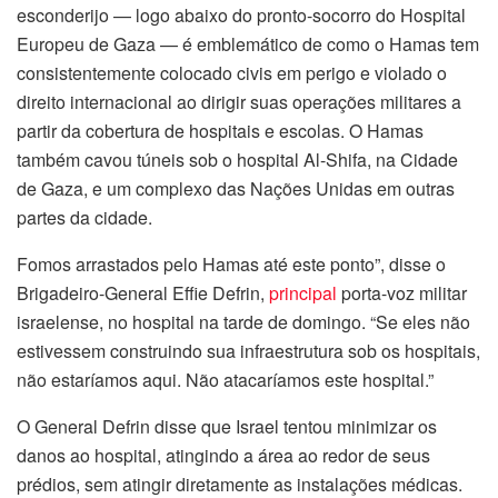
esconderijo — logo abaixo do pronto-socorro do Hospital
ink panel
Europeu de Gaza — é emblemático de como o Hamas tem
consistentemente colocado civis em perigo e violado o
ink panel
direito internacional ao dirigir suas operações militares a
partir da cobertura de hospitais e escolas. O Hamas
ink panel
também cavou túneis sob o hospital Al-Shifa, na Cidade
de Gaza, e um complexo das Nações Unidas em outras
ink panel
partes da cidade.
ink panel
Fomos arrastados pelo Hamas até este ponto”, disse o
Brigadeiro-General Effie Defrin,
principal
porta-voz militar
ink panel
israelense, no hospital na tarde de domingo. “Se eles não
ink panel
estivessem construindo sua infraestrutura sob os hospitais,
não estaríamos aqui. Não atacaríamos este hospital.”
ink panel
O General Defrin disse que Israel tentou minimizar os
ink panel
danos ao hospital, atingindo a área ao redor de seus
prédios, sem atingir diretamente as instalações médicas.