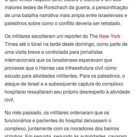
maiores testes de Rorschach da guerra, a personificação
ink Panel
de uma batalha narrativa mais ampla entre israelenses e
palestinos sobre como o conflito deveria ser retratado.
ink panel
Os militares escoltaram um repórter do The
New York
ink panel
Times até o túnel na tarde deste domingo, como parte de
uma visita breve e controlada para jornalistas
ink Panel
internacionais que os israelenses esperavam que
provasse que o Hamas usa infraestrutura civil como
ink Panel
escudo para atividades militantes. Para os palestinos, o
ataque de Israel e a subsequente captura do complexo
ink panel
hospitalar ressaltaram seu próprio desrespeito à atividade
ink panel
civil.
No mês passado, os militares ordenaram que os
ink panel
funcionários e pacientes do hospital deixassem o
nk satın al
complexo, juntamente com os moradores dos bairros
vizinhos. Em seguida, segundo as autoridades, cavaram