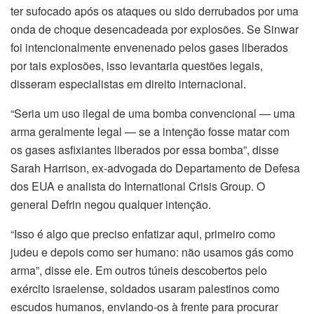
ter sufocado após os ataques ou sido derrubados por uma
bet
onda de choque desencadeada por explosões. Se Sinwar
foi intencionalmente envenenado pelos gases liberados
ner
por tais explosões, isso levantaria questões legais,
disseram especialistas em direito internacional.
ur porn
“Seria um uso ilegal de uma bomba convencional — uma
n porn
arma geralmente legal — se a intenção fosse matar com
os gases asfixiantes liberados por essa bomba”, disse
ink panel
Sarah Harrison, ex-advogada do Departamento de Defesa
ink panel
dos EUA e analista do International Crisis Group. O
general Defrin negou qualquer intenção.
nk giriş
“Isso é algo que preciso enfatizar aqui, primeiro como
t
judeu e depois como ser humano: não usamos gás como
arma”, disse ele. Em outros túneis descobertos pelo
t
exército israelense, soldados usaram palestinos como
escudos humanos, enviando-os à frente para procurar
t