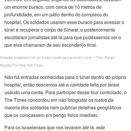
nk satın al
um enorme buraco, com cerca de 10 metros de
profundidade, em um pátio dentro do complexo do
ink Panel
hospital. Os soldados usaram esse buraco para acessar o
túnel e recuperar o corpo de Sinwar, e posteriormente
ink panel
escoltaram jornalistas até lá para que pudéssemos ver o
que eles chamaram de seu esconderijo final.
ink panel
Soldados israelenses em um buraco usado para acessar o túnel — Foto: Patrick
ink Panel
Kingsley/The New York Times
ink panel
Não há entradas conhecidas para o túnel dentro do próprio
hospital, então descemos até a cavidade feita por Israel
ink panel
usando uma corda. Para participar desse tour controlado, o
The Times concordou em não fotografar os rostos da
ink panel
maioria dos soldados nem publicar detalhes geográficos
ink panel
que os colocassem em perigo físico imediato.
ink panel
Para os israelenses que nos levaram até lá, este