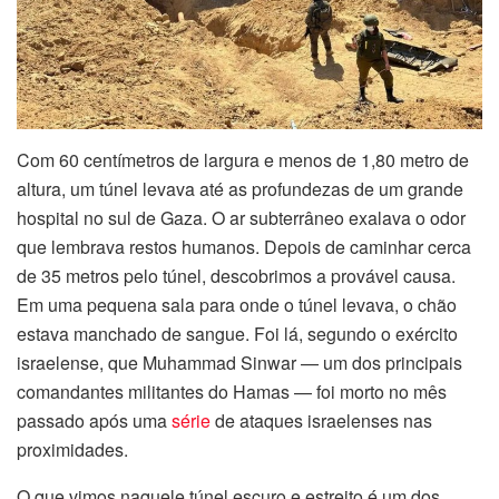
ink panel
ink panel
ink panel
Com 60 centímetros de largura e menos de 1,80 metro de
ink panel
altura, um túnel levava até as profundezas de um grande
hospital no sul de Gaza. O ar subterrâneo exalava o odor
ink Panel
que lembrava restos humanos. Depois de caminhar cerca
de 35 metros pelo túnel, descobrimos a provável causa.
ink panel
Em uma pequena sala para onde o túnel levava, o chão
estava manchado de sangue. Foi lá, segundo o exército
ink Panel
israelense, que Muhammad Sinwar — um dos principais
comandantes militantes do Hamas — foi morto no mês
ink panel
passado após uma
série
de ataques israelenses nas
ink panel
proximidades.
O que vimos naquele túnel escuro e estreito é um dos
ink panel