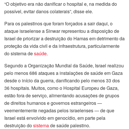
ink panel
“O objetivo era não danificar o hospital e, na medida do
possível, evitar danos colaterais”, disse ele.
ink panel
Para os palestinos que foram forçados a sair daqui, o
ink panel
ataque israelense a Sinwar representou a disposição de
Israel de priorizar a destruição do Hamas em detrimento da
ink panel
proteção da vida civil e da infraestrutura, particularmente
do sistema de
saúde
.
ink Panel
Segundo a Organização Mundial da Saúde, Israel realizou
nati
pelo menos 686 ataques a instalações de saúde em Gaza
desde o início da guerra, danificando pelo menos 33 dos
ink
36 hospitais. Muitos, como o Hospital Europeu de Gaza,
ink Panel
estão fora de serviço, alimentando acusações de grupos
de direitos humanos e governos estrangeiros —
ink
veementemente negadas pelos israelenses — de que
Israel está envolvido em genocídio, em parte pela
ink panel
destruição do
sistema
de saúde palestino.