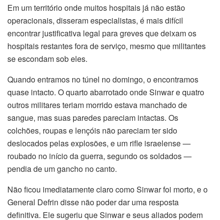
l
Em um território onde muitos hospitais já não estão
operacionais, disseram especialistas, é mais difícil
cked games
encontrar justificativa legal para greves que deixam os
hospitais restantes fora de serviço, mesmo que militantes
se escondam sob eles.
keyf
Quando entramos no túnel no domingo, o encontramos
quase intacto. O quarto abarrotado onde Sinwar e quatro
 backlinks
outros militares teriam morrido estava manchado de
sangue, mas suas paredes pareciam intactas. Os
 sigara
colchões, roupas e lençóis não pareciam ter sido
deslocados pelas explosões, e um rifle israelense —
et giriş
roubado no início da guerra, segundo os soldados —
pe Escort
pendia de um gancho no canto.
deo Generator
Não ficou imediatamente claro como Sinwar foi morto, e o
General Defrin disse não poder dar uma resposta
ino
definitiva. Ele sugeriu que Sinwar e seus aliados podem