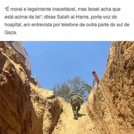
ink Panel
“É moral e legalmente inaceitável, mas Israel acha que
está acima da lei”, disse Salah al-Hams, porta-voz do
ink Panel
hospital, em entrevista por telefone de outra parte do sul de
Gaza.
ink Panel
l Oku
ink
ink panel
ink panel
ink panel
ink Panel
ink