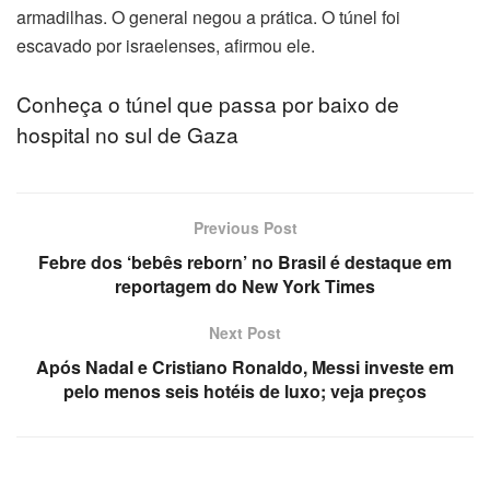
armadilhas. O general negou a prática. O túnel foi
escavado por israelenses, afirmou ele.
t
Conheça o túnel que passa por baixo de
Porno
hospital no sul de Gaza
ri evden eve nakliyat
dpashabet
Previous Post
kdüzü tıkanıklık açma
Febre dos ‘bebês reborn’ no Brasil é destaque em
reportagem do New York Times
etin Giris
Next Post
tarium24
Após Nadal e Cristiano Ronaldo, Messi investe em
pelo menos seis hotéis de luxo; veja preços
tarium24
tarium24