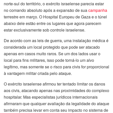
norte-sul do território, o exército israelense parecia estar
ink panel
no comando absoluto após a expansão de sua
campanha
terrestre em março. O Hospital Europeu de Gaza e o túnel
ink panel
abaixo dele estão entre os lugares que agora parecem
estar exclusivamente sob controle israelense.
ink panel
De acordo com as leis de guerra, uma instalação médica é
ink
considerada um local protegido que pode ser atacado
ink panel
apenas em casos muito raros. Se um dos lados usar o
local para fins militares, isso pode torná-lo um alvo
ink panel
legítimo, mas somente se o risco para civis for proporcional
à vantagem militar criada pelo ataque.
ink panel
O exército israelense afirmou ter tentado limitar os danos
ink panel
aos civis, atacando apenas nas proximidades do complexo
hospitalar. Mas especialistas jurídicos internacionais
ink panel
afirmaram que qualquer avaliação da legalidade do ataque
também precisa levar em conta seu impacto no sistema de
ink panel