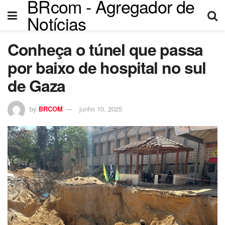
BRcom - Agregador de
ink panel
Notícias
ink panel
Conheça o túnel que passa
nk paketleri
por baixo de hospital no sul
ink
de Gaza
ink
by
BRCOM
junho 10, 2025
ink
ink
ink panel
ink panel
ink panel