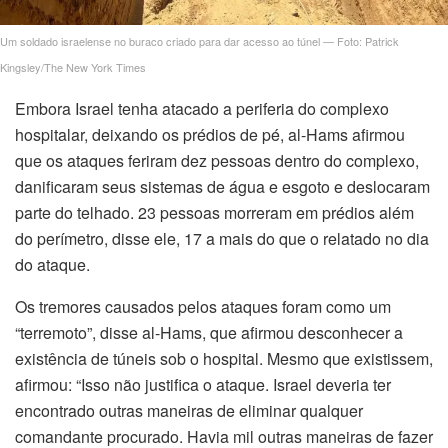
ink
Um soldado israelense no buraco criado para dar acesso ao túnel — Foto: Patrick
Kingsley/The New York Times
ink
Embora Israel tenha atacado a periferia do complexo
ink panel
hospitalar, deixando os prédios de pé, al-Hams afirmou
que os ataques feriram dez pessoas dentro do complexo,
ink panel
danificaram seus sistemas de água e esgoto e deslocaram
parte do telhado. 23 pessoas morreram em prédios além
ink
do perímetro, disse ele, 17 a mais do que o relatado no dia
do ataque.
ink
Os tremores causados ​​pelos ataques foram como um
acklink
“terremoto”, disse al-Hams, que afirmou desconhecer a
existência de túneis sob o hospital. Mesmo que existissem,
ink
afirmou: “Isso não justifica o ataque. Israel deveria ter
ink
encontrado outras maneiras de eliminar qualquer
comandante procurado. Havia mil outras maneiras de fazer