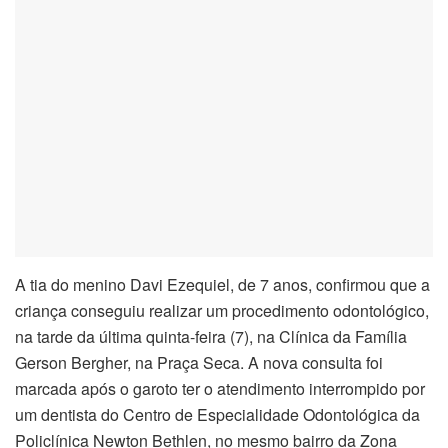
klink panel
klink panel
klink panel
klink panel
klink Panel
klink panel
A tia do menino Davi Ezequiel, de 7 anos, confirmou que a
klink Panel
criança conseguiu realizar um procedimento odontológico,
na tarde da última quinta-feira (7), na Clínica da Família
klink panel
Gerson Bergher, na Praça Seca. A nova consulta foi
marcada após o garoto ter o atendimento interrompido por
klink panel
um dentista do Centro de Especialidade Odontológica da
Policlínica Newton Bethlen, no mesmo bairro da Zona
klink panel