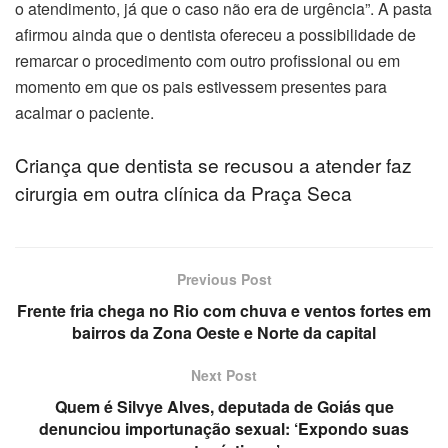
o atendimento, já que o caso não era de urgência”. A pasta
klink panel
afirmou ainda que o dentista ofereceu a possibilidade de
remarcar o procedimento com outro profissional ou em
klink panel
momento em que os pais estivessem presentes para
acalmar o paciente.
klink panel
Criança que dentista se recusou a atender faz
klink panel
cirurgia em outra clínica da Praça Seca
klink panel
klink panel
Previous Post
Frente fria chega no Rio com chuva e ventos fortes em
klink panel
bairros da Zona Oeste e Norte da capital
klink panel
Next Post
klink panel
Quem é Silvye Alves, deputada de Goiás que
denunciou importunação sexual: ‘Expondo suas