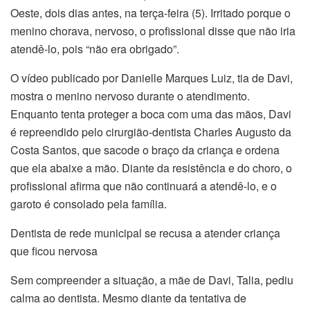
Oeste, dois dias antes, na terça-feira (5). Irritado porque o
menino chorava, nervoso, o profissional disse que não iria
klink Panel
atendê-lo, pois “não era obrigado”.
klink panel
O vídeo publicado por Danielle Marques Luiz, tia de Davi,
mostra o menino nervoso durante o atendimento.
klink panel
Enquanto tenta proteger a boca com uma das mãos, Davi
klink Panel
é repreendido pelo cirurgião-dentista Charles Augusto da
Costa Santos, que sacode o braço da criança e ordena
klink Panel
que ela abaixe a mão. Diante da resistência e do choro, o
profissional afirma que não continuará a atendê-lo, e o
klink panel
garoto é consolado pela família.
klink panel
Dentista de rede municipal se recusa a atender criança
que ficou nervosa
klink panel
Sem compreender a situação, a mãe de Davi, Talia, pediu
klink satın al
calma ao dentista. Mesmo diante da tentativa de