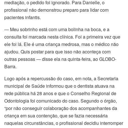
mediação, o pedido foi ignorado. Para Danielle, o
klink satın al
profissional não demonstrou preparo para lidar com
pacientes infantis.
klink Panel
— Meu sobrinho está com uma bolinha na boca, e a
klink panel
consulta foi marcada nesta clínica. Foi a primeira vez que
ele foi lá. Ele é uma criança medrosa, mas o médico não
klink panel
ajudou. Quis postar para que isso não aconteça com
klink Panel
outras pessoas — disse ela na quinta-feira, ao GLOBO-
Barra.
klink panel
Logo após a repercussão do caso, em nota, a Secretaria
klink panel
municipal de Saúde informou que o dentista atuava na
rede pública há 28 anos e que o Conselho Regional de
klink panel
Odontologia foi comunicado do caso. Segundo o órgão,
“por não conseguir colaboração dos acompanhantes da
klink panel
criança em sua contenção, que se fazia necessária
naquelas circunstâncias, o profissional decidiu interromper
klink panel