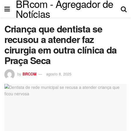
BRcom - Agregador de
klink panel
Notícias
klink panel
Criança que dentista se
klink paketleri
recusou a atender faz
klink
cirurgia em outra clínica da
Praça Seca
klink
klink
by
BRCOM
agosto 8, 2025
klink
klink panel
klink panel
klink panel