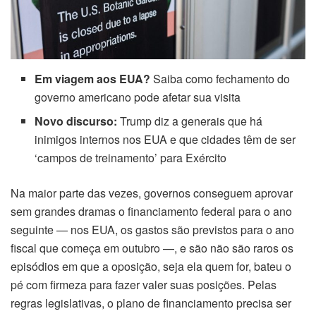
nk panel
nk panel
Em viagem aos EUA?
Saiba como fechamento do
nk panel
governo americano pode afetar sua visita
nk panel
Novo discurso:
Trump diz a generais que há
inimigos internos nos EUA e que cidades têm de ser
nk Panel
‘campos de treinamento’ para Exército
nk panel
Na maior parte das vezes, governos conseguem aprovar
sem grandes dramas o financiamento federal para o ano
nk Panel
seguinte — nos EUA, os gastos são previstos para o ano
fiscal que começa em outubro —, e são não são raros os
nk panel
episódios em que a oposição, seja ela quem for, bateu o
nk panel
pé com firmeza para fazer valer suas posições. Pelas
regras legislativas, o plano de financiamento precisa ser
nk panel