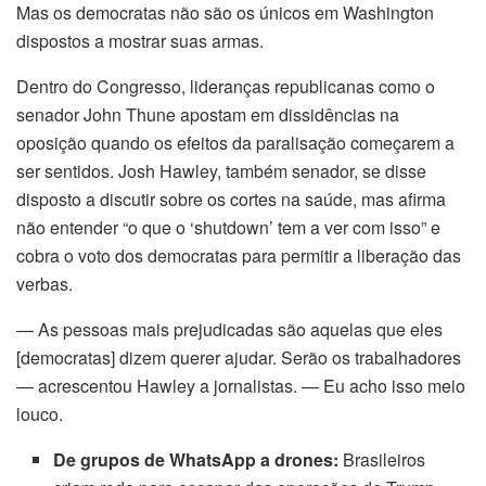
Mas os democratas não são os únicos em Washington
nk Panel
dispostos a mostrar suas armas.
nk Panel
Dentro do Congresso, lideranças republicanas como o
senador John Thune apostam em dissidências na
nk Panel
oposição quando os efeitos da paralisação começarem a
ser sentidos. Josh Hawley, também senador, se disse
Oku
disposto a discutir sobre os cortes na saúde, mas afirma
nk
não entender “o que o ‘shutdown’ tem a ver com isso” e
cobra o voto dos democratas para permitir a liberação das
nk panel
verbas.
nk panel
— As pessoas mais prejudicadas são aquelas que eles
[democratas] dizem querer ajudar. Serão os trabalhadores
nk panel
— acrescentou Hawley a jornalistas. — Eu acho isso meio
louco.
nk Panel
De grupos de WhatsApp a drones:
Brasileiros
nk