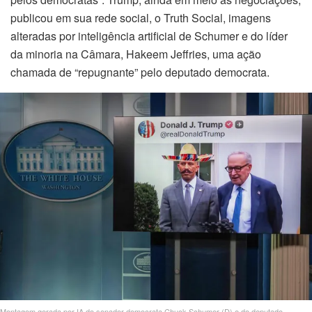
k satın al
publicou em sua rede social, o Truth Social, imagens
alteradas por inteligência artificial de Schumer e do líder
nk panel
da minoria na Câmara, Hakeem Jeffries, uma ação
nk panel
chamada de “repugnante” pelo deputado democrata.
nk panel
nk panel
nk panel
nk panel
nk panel
nk panel
nk panel
Montagem gerada por IA do senador democrata Chuck Schumer (D) e do deputado