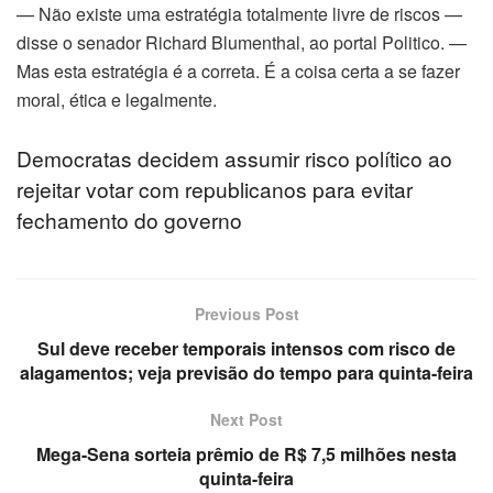
— Não existe uma estratégia totalmente livre de riscos —
disse o senador Richard Blumenthal, ao portal Politico. —
Mas esta estratégia é a correta. É a coisa certa a se fazer
moral, ética e legalmente.
orno
 evden eve nakliyat
Democratas decidem assumir risco político ao
rejeitar votar com republicanos para evitar
ashabet
fechamento do governo
üzü tıkanıklık açma
tin Giris
Previous Post
Sul deve receber temporais intensos com risco de
rium24
alagamentos; veja previsão do tempo para quinta-feira
rium24
Next Post
Mega-Sena sorteia prêmio de R$ 7,5 milhões nesta
rium24
quinta-feira