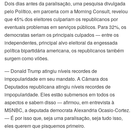
nk panel
Dois dias antes da paralisação, uma pesquisa divulgada
pelo Político, em parceria com a Morning Consult, revelou
nk panel
que 45% dos eleitores culpariam os republicanos por
eventuais problemas em serviços públicos. Para 32%, os
nk panel
democratas seriam os principais culpados — entre os
independentes, principal alvo eleitoral da engessada
nk panel
política bipartidária americana, os republicanos também
nk Panel
surgem como vilões.
— Donald Trump atingiu níveis recordes de
ti
impopularidade em seu mandato. A Câmara dos
nk
Deputados republicana atingiu níveis recordes de
impopularidade. Eles estão submersos em todos os
nk Panel
aspectos e sabem disso — afirmou, em entrevista à
MSNBC, a deputada democrata Alexandria Ocasio-Cortez.
nk
— É por isso que, seja uma paralisação, seja tudo isso,
eles querem que pisquemos primeiro.
nk panel