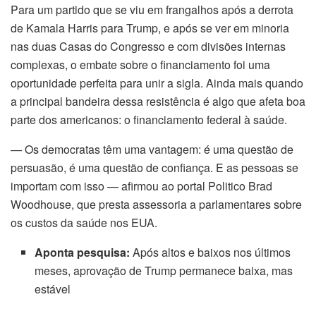
Para um partido que se viu em frangalhos após a derrota
nk panel
de Kamala Harris para Trump, e após se ver em minoria
nas duas Casas do Congresso e com divisões internas
nk panel
complexas, o embate sobre o financiamento foi uma
oportunidade perfeita para unir a sigla. Ainda mais quando
nk panel
a principal bandeira dessa resistência é algo que afeta boa
parte dos americanos: o financiamento federal à saúde.
nk panel
— Os democratas têm uma vantagem: é uma questão de
nk panel
persuasão, é uma questão de confiança. E as pessoas se
importam com isso — afirmou ao portal Politico Brad
nk panel
Woodhouse, que presta assessoria a parlamentares sobre
nk panel
os custos da saúde nos EUA.
Aponta pesquisa:
Após altos e baixos nos últimos
nk panel
meses, aprovação de Trump permanece baixa, mas
nk panel
estável