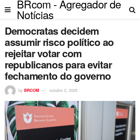
BRcom - Agregador de
nk panel
Notícias
nk panel
Democratas decidem
k paketleri
assumir risco político ao
nk
rejeitar votar com
republicanos para evitar
nk
fechamento do governo
nk
by
BRCOM
outubro 2, 2025
nk
nk panel
nk panel
nk panel