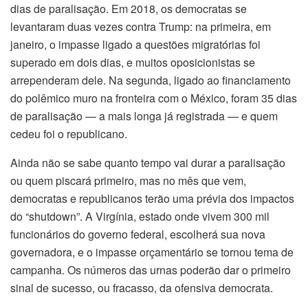
dias de paralisação. Em 2018, os democratas se
t
levantaram duas vezes contra Trump: na primeira, em
janeiro, o impasse ligado a questões migratórias foi
er
superado em dois dias, e muitos oposicionistas se
arrependeram dele. Na segunda, ligado ao financiamento
r porn
do polêmico muro na fronteira com o México, foram 35 dias
de paralisação — a mais longa já registrada — e quem
 porn
cedeu foi o republicano.
nk panel
Ainda não se sabe quanto tempo vai durar a paralisação
ou quem piscará primeiro, mas no mês que vem,
nk panel
democratas e republicanos terão uma prévia dos impactos
k giriş
do “shutdown”. A Virgínia, estado onde vivem 300 mil
funcionários do governo federal, escolherá sua nova
governadora, e o impasse orçamentário se tornou tema de
campanha. Os números das urnas poderão dar o primeiro
sinal de sucesso, ou fracasso, da ofensiva democrata.