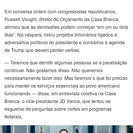
Em conversa ontem com congressistas republicanos,
nk panel
Russell Vought, diretor do Orçamento da Casa Branca,
nk panel
afirmou que as demissões podem começar “em um ou dois
dias”. Na véspera, listou projetos bilionários ligados a
nk panel
adversários políticos do presidente e contrários à agenda
de Trump que devem perder verbas.
nk panel
— Teremos que demitir algumas pessoas se a paralisação
nk panel
continuar. Não gostamos disso. Não queremos
necessariamente fazer isso. Mas faremos o que for preciso
oku
para manter os serviços essenciais ao povo americano
funcionando — disse, em entrevista coletiva na Casa
k satın al
Branca, o vice-presidente JD Vance, que tentou se
esgueirar de perguntas sobre cortes em programas
nk Panel
federais.
o body massage in istanbul