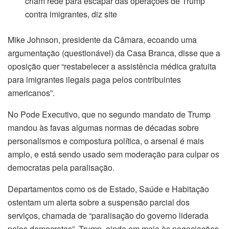
criam rede para escapar das operações de Trump
contra imigrantes, diz site
nk
Mike Johnson, presidente da Câmara, ecoando uma
nk
argumentação (questionável) da Casa Branca, disse que a
oposição quer “restabelecer a assistência médica gratuita
nk panel
para imigrantes ilegais paga pelos contribuintes
nk panel
americanos”.
No Pode Executivo, que no segundo mandato de Trump
nk
mandou às favas algumas normas de décadas sobre
nk
personalismos e compostura política, o arsenal é mais
amplo, e está sendo usado sem moderação para culpar os
cklink
democratas pela paralisação.
nk
Departamentos como os de Estado, Saúde e Habitação
ostentam um alerta sobre a suspensão parcial dos
nk
serviços, chamada de “paralisação do governo liderada
pelos democratas”. Trump, ainda em meio às negociações,