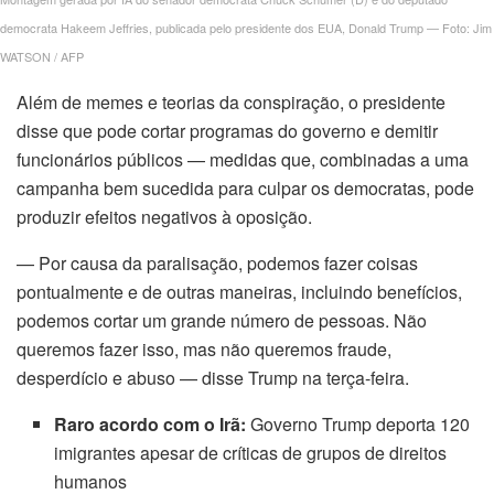
nk panel
democrata Hakeem Jeffries, publicada pelo presidente dos EUA, Donald Trump — Foto: Jim
WATSON / AFP
nk panel
Além de memes e teorias da conspiração, o presidente
disse que pode cortar programas do governo e demitir
nk panel
funcionários públicos — medidas que, combinadas a uma
nk
campanha bem sucedida para culpar os democratas, pode
produzir efeitos negativos à oposição.
nk panel
— Por causa da paralisação, podemos fazer coisas
nk panel
pontualmente e de outras maneiras, incluindo benefícios,
podemos cortar um grande número de pessoas. Não
nk panel
queremos fazer isso, mas não queremos fraude,
desperdício e abuso — disse Trump na terça-feira.
nk panel
Raro acordo com o Irã:
Governo Trump deporta 120
nk panel
imigrantes apesar de críticas de grupos de direitos
humanos
nk panel