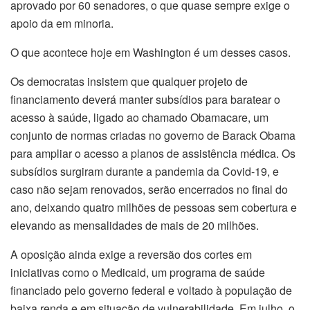
aprovado por 60 senadores, o que quase sempre exige o
apoio da em minoria.
nk Panel
O que acontece hoje em Washington é um desses casos.
nk panel
Os democratas insistem que qualquer projeto de
nk panel
financiamento deverá manter subsídios para baratear o
acesso à saúde, ligado ao chamado Obamacare, um
nk Panel
conjunto de normas criadas no governo de Barack Obama
para ampliar o acesso a planos de assistência médica. Os
nk Panel
subsídios surgiram durante a pandemia da Covid-19, e
caso não sejam renovados, serão encerrados no final do
nk panel
ano, deixando quatro milhões de pessoas sem cobertura e
elevando as mensalidades de mais de 20 milhões.
nk panel
A oposição ainda exige a reversão dos cortes em
nk panel
iniciativas como o Medicaid, um programa de saúde
k satın al
financiado pelo governo federal e voltado à população de
baixa renda e em situação de vulnerabilidade. Em julho, o