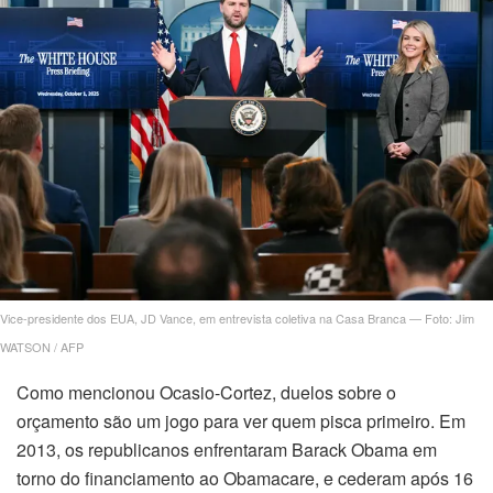
ked games
eyf
acklinks
igara
t giriş
Vice-presidente dos EUA, JD Vance, em entrevista coletiva na Casa Branca — Foto: Jim
WATSON / AFP
e Escort
Como mencionou Ocasio-Cortez, duelos sobre o
orçamento são um jogo para ver quem pisca primeiro. Em
eo Generator
2013, os republicanos enfrentaram Barack Obama em
no
torno do financiamento ao Obamacare, e cederam após 16