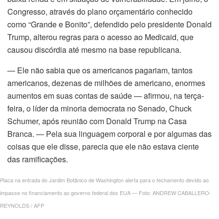
k satın al
Congresso, através do plano orçamentário conhecido
como “Grande e Bonito”, defendido pelo presidente Donald
nk Panel
Trump, alterou regras para o acesso ao Medicaid, que
causou discórdia até mesmo na base republicana.
nk panel
— Ele não sabia que os americanos pagariam, tantos
nk panel
americanos, dezenas de milhões de americano, enormes
aumentos em suas contas de saúde — afirmou, na terça-
nk Panel
feira, o líder da minoria democrata no Senado, Chuck
Schumer, após reunião com Donald Trump na Casa
nk panel
Branca. — Pela sua linguagem corporal e por algumas das
nk panel
coisas que ele disse, parecia que ele não estava ciente
das ramificações.
nk panel
Placa na entrada do Jardim Botânico de Washington alerta para o fechamento devido ao
nk panel
impasse no financiamento ao governo federal dos EUA — Foto: ANDREW CABALLERO-
REYNOLDS / AFP
nk panel