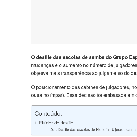
klink satın al
klink Panel
klink panel
klink panel
O desfile das escolas de samba do Grupo Espe
klink Panel
mudanças é o aumento no número de julgadores, 
objetiva mais transparência ao julgamento do desf
klink panel
O posicionamento das cabines de julgadores, no
klink panel
outra no ímpar). Essa decisão foi embasada em c
klink panel
Conteúdo:
klink panel
Fluidez do desfile
Desfile das escolas do Rio terá 18 jurados a m
klink panel