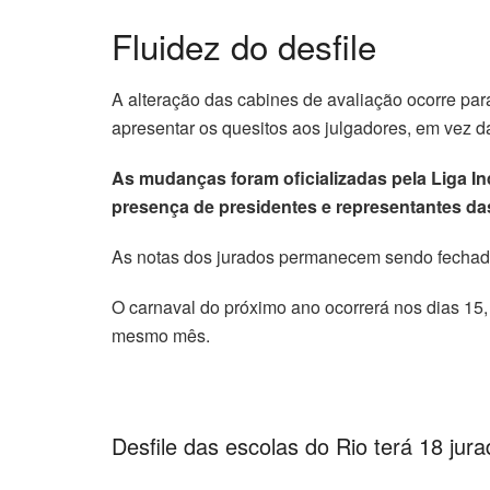
Fluidez do desfile
klink panel
klink panel
A alteração das cabines de avaliação ocorre par
apresentar os quesitos aos julgadores, em vez d
klink panel
As mudanças foram oficializadas pela Liga I
klink panel
presença de presidentes e representantes da
klink panel
As notas dos jurados permanecem sendo fechadas
klink panel
O carnaval do próximo ano ocorrerá nos dias 15,
mesmo mês.
klink panel
klink panel
Desfile das escolas do Rio terá 18 jur
klink panel