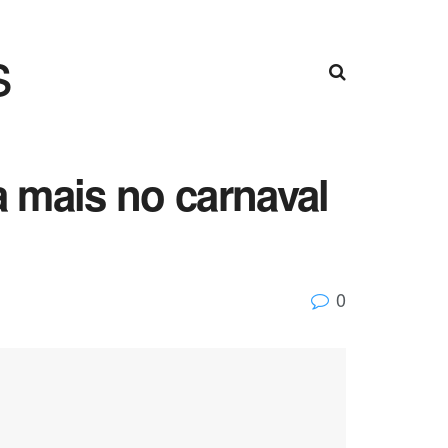
s
a mais no carnaval
0