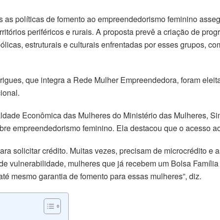
das as políticas de fomento ao empreendedorismo feminino asse
ritórios periféricos e rurais. A proposta prevê a criação de pr
licas, estruturais e culturais enfrentadas por esses grupos, c
drigues, que integra a Rede Mulher Empreendedora, foram eleit
ional.
dade Econômica das Mulheres do Ministério das Mulheres, Simo
obre empreendedorismo feminino. Ela destacou que o acesso ao
ra solicitar crédito. Muitas vezes, precisam de microcrédito e
de vulnerabilidade, mulheres que já recebem um Bolsa Família
 até mesmo garantia de fomento para essas mulheres”, diz.