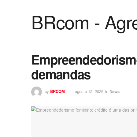
BRcom - Agre
Empreendedorismo 
demandas
by
BRCOM
agosto 12, 2025
in
News