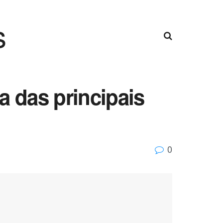
s
 das principais
0