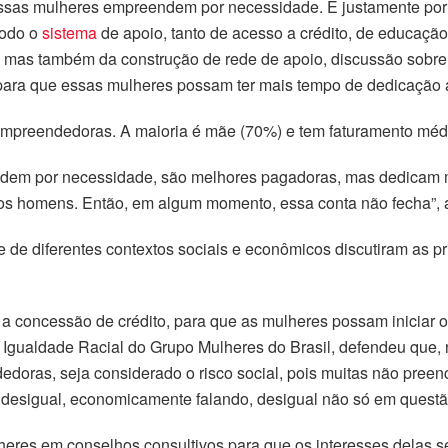
essas mulheres empreendem por necessidade. E justamente po
todo o
sistema
de apoio, tanto de acesso a crédito, de educaçã
, mas também da construção de rede de apoio, discussão sobre
para que essas mulheres possam ter mais tempo de dedicação a
 empreendedoras. A maioria é mãe (70%) e tem faturamento mé
em por necessidade, são melhores pagadoras, mas dedicam m
s homens. Então, em algum momento, essa conta não fecha”, 
 e de diferentes contextos sociais e econômicos discutiram as 
ra a concessão de crédito, para que as mulheres possam iniciar
gualdade Racial do Grupo Mulheres do Brasil, defendeu que, na
doras, seja considerado o risco social, pois muitas não preenc
 desigual, economicamente falando, desigual não só em questão
eres em conselhos consultivos para que os interesses delas se