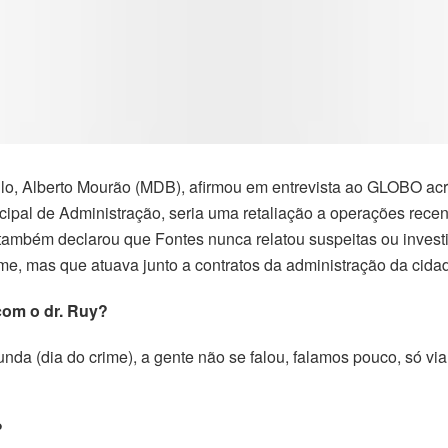
aulo, Alberto Mourão (MDB), afirmou em entrevista ao GLOBO ac
nicipal de Administração, seria uma retaliação a operações re
o também declarou que Fontes nunca relatou suspeitas ou inves
ime, mas que atuava junto a contratos da administração da cida
com o dr. Ruy?
gunda (dia do crime), a gente não se falou, falamos pouco, só v
?