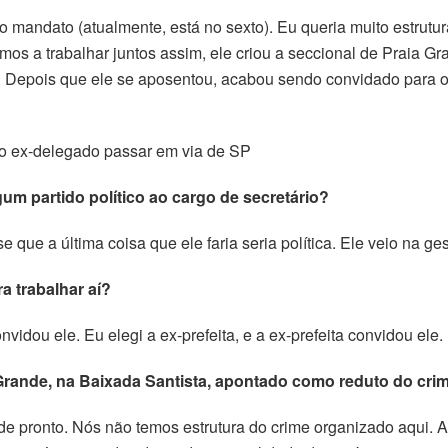
 mandato (atualmente, está no sexto). Eu queria muito estrutur
s a trabalhar juntos assim, ele criou a seccional de Praia Gr
. Depois que ele se aposentou, acabou sendo convidado para o
o ex-delegado passar em via de SP
gum partido político ao cargo de secretário?
e que a última coisa que ele faria seria política. Ele veio na ges
a trabalhar aí?
vidou ele. Eu elegi a ex-prefeita, e a ex-prefeita convidou ele.
Grande, na Baixada Santista, apontado como reduto do cri
 pronto. Nós não temos estrutura do crime organizado aqui. A