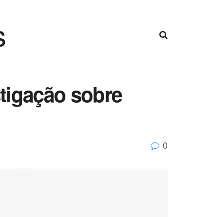
s
tigação sobre
0