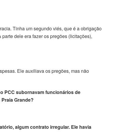
ocracia. Tinha um segundo viés, que é a obrigação
arte dele era fazer os pregões (licitações),
espesas. Ele auxiliava os pregões, mas não
s do PCC subornavam funcionários de
m Praia Grande?
ório, algum contrato irregular. Ele havia