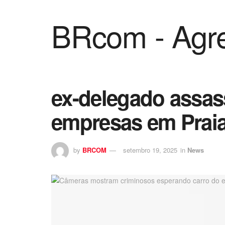
BRcom - Agre
ex-delegado assas
empresas em Praia 
by
BRCOM
setembro 19, 2025
in
News