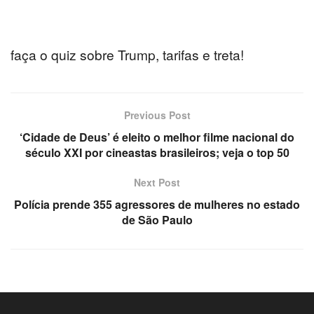
nel
faça o quiz sobre Trump, tarifas e treta!
nel
nel
Previous Post
nel
‘Cidade de Deus’ é eleito o melhor filme nacional do
nel
século XXI por cineastas brasileiros; veja o top 50
Next Post
nel
Polícia prende 355 agressores de mulheres no estado
nel
de São Paulo
nel
nel
nel