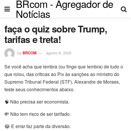
BRcom - Agregador de
nel
Notícias
nel
faça o quiz sobre Trump,
etleri
tarifas e treta!
by
BRCOM
agosto 8, 2025
Se você acha que lembra (ou finge que lembra) de tudo o
que rolou, das críticas ao Pix às sanções ao ministro do
Supremo Tribunal Federal (STF), Alexandre de Moraes,
teste seus conhecimentos abaixo.
nel
🧠 Não precisa ser economista.
nel
💸 Não tem risco de ser tarifado.
nel
😂 E errar faz parte da diversão.