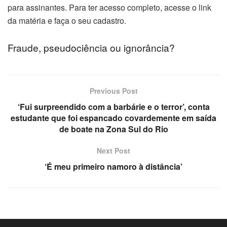
para assinantes. Para ter acesso completo, acesse o link
da matéria e faça o seu cadastro.
el
Fraude, pseudociência ou ignorância?
el
el
Previous Post
el
‘Fui surpreendido com a barbárie e o terror’, conta
el
estudante que foi espancado covardemente em saída
de boate na Zona Sul do Rio
el
Next Post
el
‘É meu primeiro namoro à distância’
el
n al