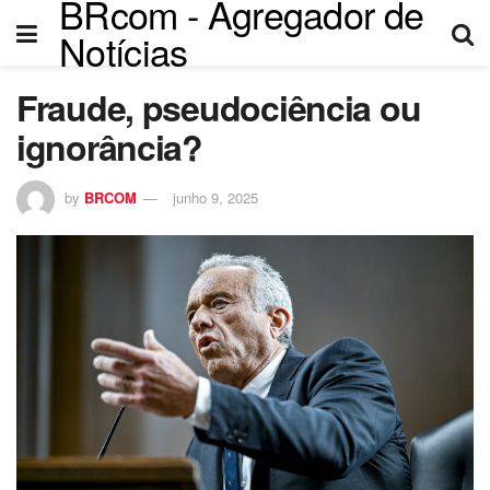
BRcom - Agregador de
el
Notícias
el
Fraude, pseudociência ou
tleri
ignorância?
by
BRCOM
junho 9, 2025
el
el
el