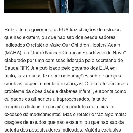
el
el
Relatório do governo dos EUA traz citações de estudos
el
que não existem, ou que não são dos pesquisadores
indicados O relatório Make Our Children Healthy Again
el
(MAHA), ou “Torne Nossas Crianças Saudáveis de Novo”,
elaborado por uma comissão liderada pelo secretário de
el
Saúde RFK Jr e publicado pelo governo dos EUA em
maio, traz uma serie de recomendações sobre doenças
el
crônicas, especialmente em crianças. O relatório destaca o
problema da obesidade e diabetes infantil, e aponta como
el
culpados os alimentos ultraprocessados, falta de
el
exercícios físicos, exposição a produtos químicos, e
excesso de medicamentos. Mas o relatório traz algo mais:
el
citações de estudos que não existem, ou que não são da
autoria dos pesquisadores indicados. Matéria exclusiva
el