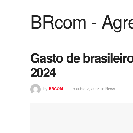
BRcom - Agre
Gasto de brasilei
2024
by
BRCOM
outubro 2, 2025
in
News