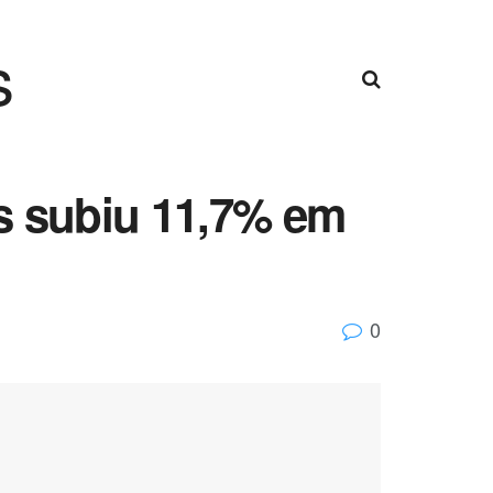
s
is subiu 11,7% em
0