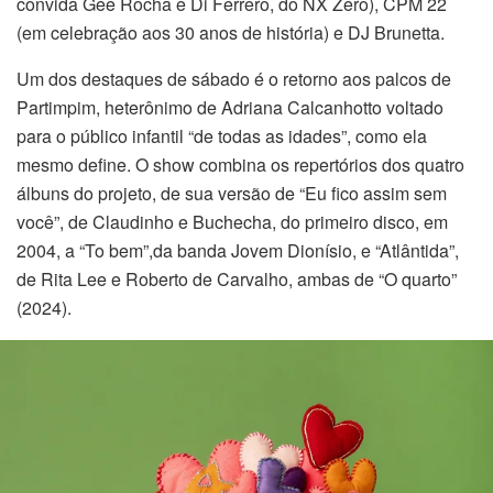
convida Gee Rocha e Di Ferrero, do NX Zero), CPM 22
(em celebração aos 30 anos de história) e DJ Brunetta.
Um dos destaques de sábado é o retorno aos palcos de
Partimpim, heterônimo de Adriana Calcanhotto voltado
para o público infantil “de todas as idades”, como ela
mesmo define. O show combina os repertórios dos quatro
álbuns do projeto, de sua versão de “Eu fico assim sem
você”, de Claudinho e Buchecha, do primeiro disco, em
2004, a “To bem”,da banda Jovem Dionísio, e “Atlântida”,
de Rita Lee e Roberto de Carvalho, ambas de “O quarto”
(2024).