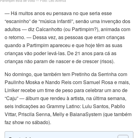
Partimpim está de volta — Foto: Leo Aversa
— Há muitos anos eu pensava no que seria esse
“escaninho” de “música infantil”, senão uma invenção dos
adultos — diz Calcanhotto (ou Partimpim?), animada com
o retorno. — Dessa vez, as pessoas que eram crianças
quando a Partimpim apareceu e que hoje têm as suas
crianças vão poder levá-las. De 21 anos para cá as
crianças não param de nascer e de crescer (risos).
No domingo, que também tem Pretinho da Serrinha com
Paulinho Moska e Nando Reis com Samuel Rosa e mais,
Liniker recebe um time de peso para celebrar um ano de
“Caju” — álbum que rendeu à artista, na última semana,
seis indicações ao Grammy Latino: Lulu Santos, Pabllo
Vittar, Priscila Senna, Melly e BaianaSystem (que também
faz show no sábado).