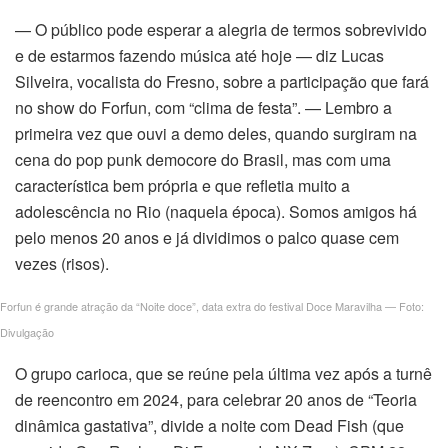
— O público pode esperar a alegria de termos sobrevivido
e de estarmos fazendo música até hoje — diz Lucas
Silveira, vocalista do Fresno, sobre a participação que fará
no show do Forfun, com “clima de festa”. — Lembro a
primeira vez que ouvi a demo deles, quando surgiram na
cena do pop punk democore do Brasil, mas com uma
característica bem própria e que refletia muito a
adolescência no Rio (naquela época). Somos amigos há
pelo menos 20 anos e já dividimos o palco quase cem
vezes (risos).
Forfun é grande atração da “Noite doce”, data extra do festival Doce Maravilha — Foto:
Divulgação
O grupo carioca, que se reúne pela última vez após a turnê
de reencontro em 2024, para celebrar 20 anos de “Teoria
dinâmica gastativa”, divide a noite com Dead Fish (que