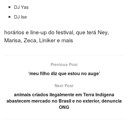
DJ Yas
DJ Ise
s
horários e line-up do festival, que terá Ney,
Marisa, Zeca, Liniker e mais
Previous Post
‘meu filho diz que estou no auge’
Next Post
animais criados ilegalmente em Terra Indígena
abastecem mercado no Brasil e no exterior, denuncia
ONG
or