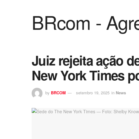
BRcom - Agre
Juiz rejeita ação 
New York Times po
by
BRCOM
setembro 19, 2025
in
News