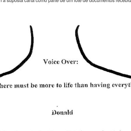
m a suposta carta como parte de um lote de documentos recebi