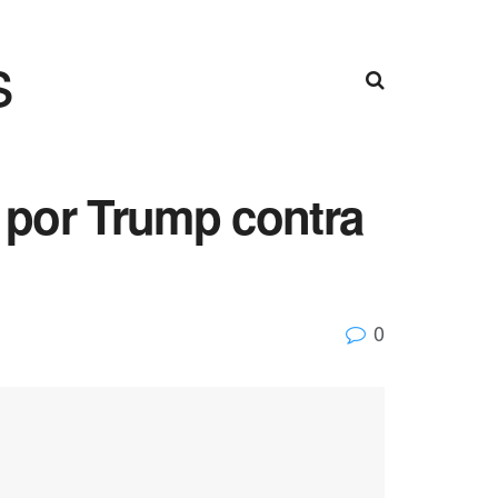
s
a por Trump contra
0