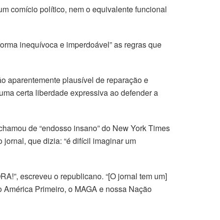
comício político, nem o equivalente funcional
 forma inequívoca e imperdoável” as regras que
ção aparentemente plausível de reparação e
uma certa liberdade expressiva ao defender a
ue chamou de “endosso insano” do New York Times
rnal, que dizia: “é difícil imaginar um
RA!”, escreveu o republicano. “[O jornal tem um]
to América Primeiro, o MAGA e nossa Nação