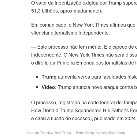
O valor da indenização exigida por Trump supe
51,3 bilhões, aproximadamente).
Em comunicado, o New York Times afirmou que a a
silenciar o jornalismo independente.
— Este processo não tem mérito. Ele carece de qu
independente. O New York Times não será dissu
o direito da Primeira Emenda dos jornalistas d
Trump
aumenta verba para faculdades histor
Vídeo:
Trump anuncia novo ataque contra b
O processo, registrado na corte federal de Tampa,
How Donald Trump Squandered His Father’s Fortu
e criou a ilusão de sucesso), publicado em 2024 
Sede do The New York Times — Foto: Shelby Knowles/Bloomberg