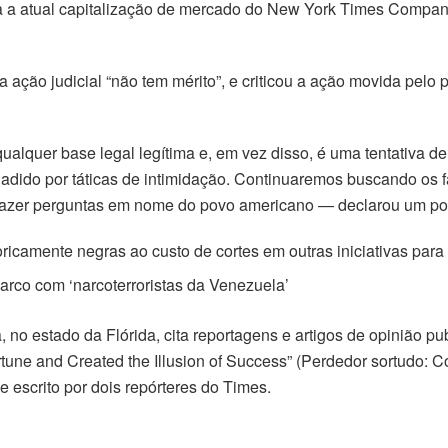
ra a atual capitalização de mercado do New York Times Compan
ção judicial “não tem mérito”, e criticou a ação movida pelo p
alquer base legal legítima e, em vez disso, é uma tentativa de
adido por táticas de intimidação. Continuaremos buscando os 
e fazer perguntas em nome do povo americano — declarou um p
icamente negras ao custo de cortes em outras iniciativas para
arco com ‘narcoterroristas da Venezuela’
 no estado da Flórida, cita reportagens e artigos de opinião pub
ne and Created the Illusion of Success” (Perdedor sortudo: 
e escrito por dois repórteres do Times.