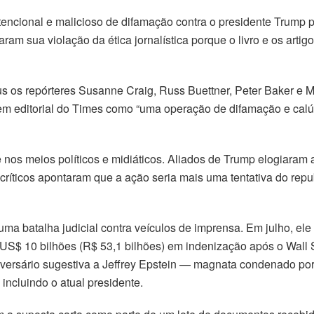
ntencional e malicioso de difamação contra o presidente Trump 
aram sua violação da ética jornalística porque o livro e os arti
s os repórteres Susanne Craig, Russ Buettner, Peter Baker e M
editorial do Times como “uma operação de difamação e calúnia
 nos meios políticos e midiáticos. Aliados de Trump elogiaram
íticos apontaram que a ação seria mais uma tentativa do republ
 uma batalha judicial contra veículos de imprensa. Em julho, 
US$ 10 bilhões (R$ 53,1 bilhões) em indenização após o Wall 
niversário sugestiva a Jeffrey Epstein — magnata condenado po
ncluindo o atual presidente.