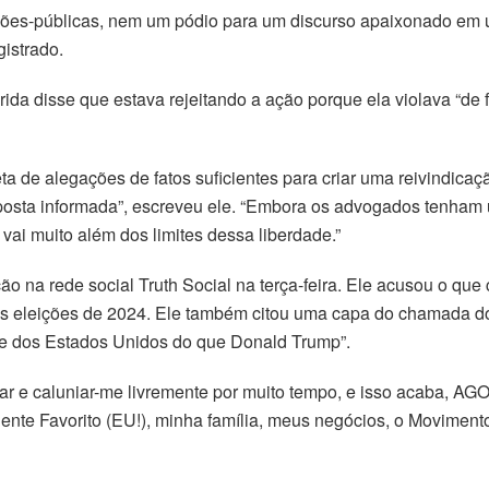
es-públicas, nem um pódio para um discurso apaixonado em um 
gistrado.
rida disse que estava rejeitando a ação porque ela violava “de
eta de alegações de fatos suficientes para criar uma reivindica
sposta informada”, escreveu ele. “Embora os advogados tenham 
 vai muito além dos limites dessa liberdade.”
ão na rede social Truth Social na terça-feira. Ele acusou o q
s eleições de 2024. Ele também citou uma capa do chamada do jo
te dos Estados Unidos do que Donald Trump”.
ar e caluniar-me livremente por muito tempo, e isso acaba, AGO
ente Favorito (EU!), minha família, meus negócios, o Movimen