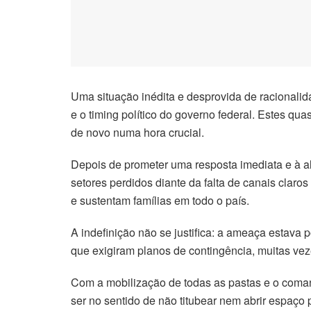
Hacklink satın al
Hacklink Panel
Hacklink panel
Uma situação inédita e desprovida de racionalid
Hacklink panel
e o timing político do governo federal. Estes q
de novo numa hora crucial.
Hacklink Panel
Depois de prometer uma resposta imediata e à al
Hacklink panel
setores perdidos diante da falta de canais clar
e sustentam famílias em todo o país.
Hacklink panel
A indefinição não se justifica: a ameaça estava
Hacklink panel
que exigiram planos de contingência, muitas vez
Hacklink panel
Com a mobilização de todas as pastas e o coman
ser no sentido de não titubear nem abrir espaç
Hacklink panel