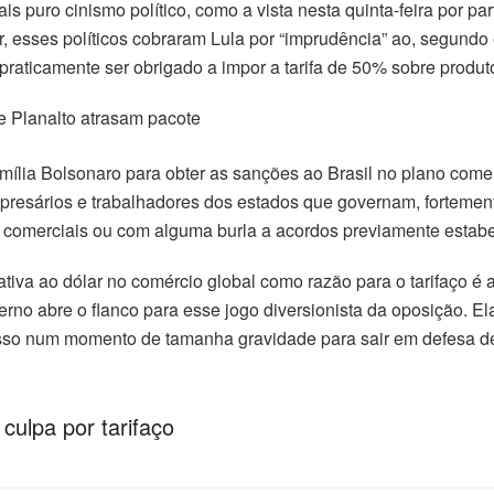
s puro cinismo político, como a vista nesta quinta-feira por p
ar, esses políticos cobraram Lula por “imprudência” ao, segund
raticamente ser obrigado a impor a tarifa de 50% sobre produto
e Planalto atrasam pacote
amília Bolsonaro para obter as sanções ao Brasil no plano com
presários e trabalhadores dos estados que governam, fortemen
as comerciais ou com alguma burla a acordos previamente estab
ativa ao dólar no comércio global como razão para o tarifaço é a
rno abre o flanco para esse jogo diversionista da oposição. El
esso num momento de tamanha gravidade para sair em defesa
culpa por tarifaço