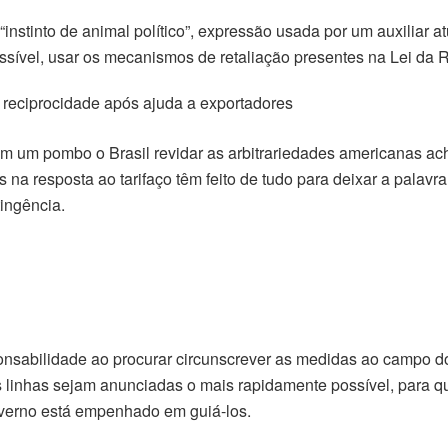
“instinto de animal político”, expressão usada por um auxiliar at
ssível, usar os mecanismos de retaliação presentes na Lei da 
 reciprocidade após ajuda a exportadores
 com um pombo o Brasil revidar as arbitrariedades americanas
 na resposta ao tarifaço têm feito de tudo para deixar a palav
ingência.
sabilidade ao procurar circunscrever as medidas ao campo d
as linhas sejam anunciadas o mais rapidamente possível, para
verno está empenhado em guiá-los.