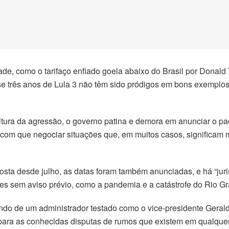
ade, como o tarifaço enfiado goela abaixo do Brasil por Donald
uase três anos de Lula 3 não têm sido pródigos em bons exemplo
tura da agressão, o governo patina e demora em anunciar o pac
os com que negociar situações que, em muitos casos, significa
 posta desde julho, as datas foram também anunciadas, e há “j
es sem aviso prévio, como a pandemia e a catástrofe do Rio Gr
do de um administrador testado como o vice-presidente Gerald
o para as conhecidas disputas de rumos que existem em qualque