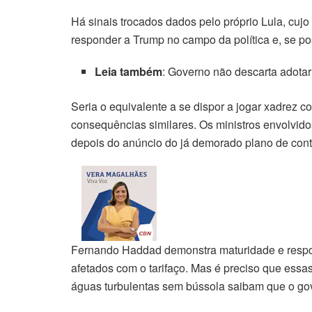
Há sinais trocados dados pelo próprio Lula, cujo 
Hacklink panel
responder a Trump no campo da política e, se po
Hacklink panel
Leia também
: Governo não descarta adotar
Hacklink panel
Seria o equivalente a se dispor a jogar xadrez
Hacklink panel
consequências similares. Os ministros envolvidos
depois do anúncio do já demorado plano de cont
Hacklink panel
Hacklink panel
Hacklink panel
Fernando Haddad demonstra maturidade e respon
Hacklink panel
afetados com o tarifaço. Mas é preciso que ess
Hacklink panel
águas turbulentas sem bússola saibam que o go