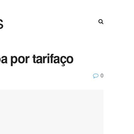
s
a por tarifaço
0