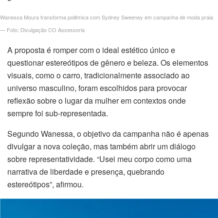
link satın al
Wanessa Moura transforma polêmica com Sydney Sweeney em campanha de moda praia
link Panel
— Foto: Divulgação CO Assessoria
A proposta é romper com o ideal estético único e
link panel
questionar estereótipos de gênero e beleza. Os elementos
visuais, como o carro, tradicionalmente associado ao
link panel
universo masculino, foram escolhidos para provocar
link Panel
reflexão sobre o lugar da mulher em contextos onde
sempre foi sub-representada.
link panel
Segundo Wanessa, o objetivo da campanha não é apenas
link panel
divulgar a nova coleção, mas também abrir um diálogo
sobre representatividade. “Usei meu corpo como uma
link panel
narrativa de liberdade e presença, quebrando
estereótipos”, afirmou.
link panel
link panel