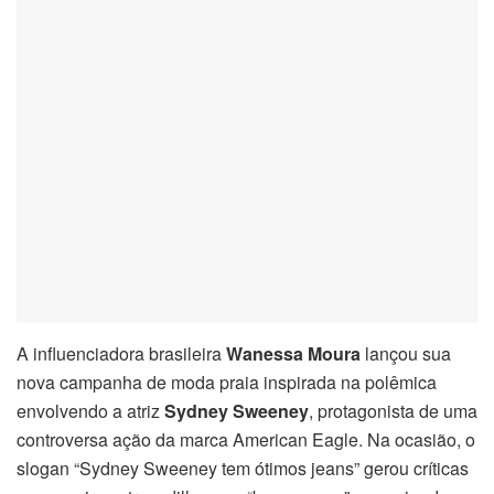
link panel
link panel
link panel
link panel
link Panel
link panel
link Panel
A influenciadora brasileira
Wanessa Moura
lançou sua
nova campanha de moda praia inspirada na polêmica
link panel
envolvendo a atriz
Sydney Sweeney
, protagonista de uma
controversa ação da marca American Eagle. Na ocasião, o
link panel
slogan “Sydney Sweeney tem ótimos jeans” gerou críticas
link panel