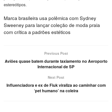
estereótipos.
link Panel
link Panel
Marca brasileira usa polêmica com Sydney
Sweeney para lançar coleção de moda praia
link Panel
com crítica a padrões estéticos
al Oku
link
Previous Post
Aviões quase batem durante taxiamento no Aeroporto
link panel
Internacional de SP
link panel
Next Post
Influenciadora e ex de Fiuk viraliza ao caminhar com
link panel
‘pet humano’ na coleira
link Panel
link