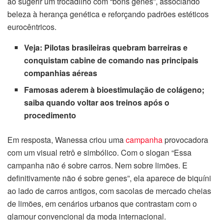
ao sugerir um trocadilho com “bons genes”, associando
beleza à herança genética e reforçando padrões estéticos
link Panel
eurocêntricos.
link panel
Veja:
Pilotas brasileiras quebram barreiras e
conquistam cabine de comando nas principais
link panel
companhias aéreas
Famosas aderem à bioestimulação de colágeno;
link Panel
saiba quando voltar aos treinos após o
link Panel
procedimento
link panel
Em resposta, Wanessa criou uma
campanha
provocadora
com um visual retrô e simbólico. Com o slogan “Essa
link panel
campanha não é sobre carros. Nem sobre limões. E
definitivamente não é sobre genes”, ela aparece de biquíni
link panel
ao lado de carros antigos, com sacolas de mercado cheias
de limões, em cenários urbanos que contrastam com o
link satın al
glamour convencional da moda internacional.