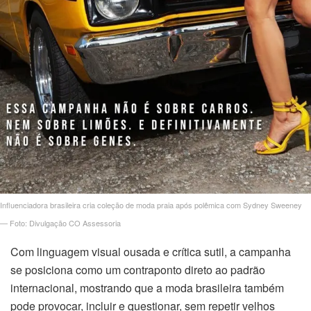
link panel
link panel
link panel
link panel
link Panel
inati
link
Influenciadora brasileira cria coleção de moda praia após polêmica com Sydney Sweeney
— Foto: Divulgação CO Assessoria
link Panel
Com linguagem visual ousada e crítica sutil, a campanha
link
se posiciona como um contraponto direto ao padrão
internacional, mostrando que a moda brasileira também
link panel
pode provocar, incluir e questionar, sem repetir velhos