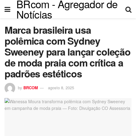
BRcom - Agregador de
link panel
Notícias
link panel
Marca brasileira usa
link paketleri
polêmica com Sydney
link
Sweeney para lançar coleção
de moda praia com crítica a
link
padrões estéticos
link
by
BRCOM
agosto 8, 2025
link
link panel
link panel
link panel