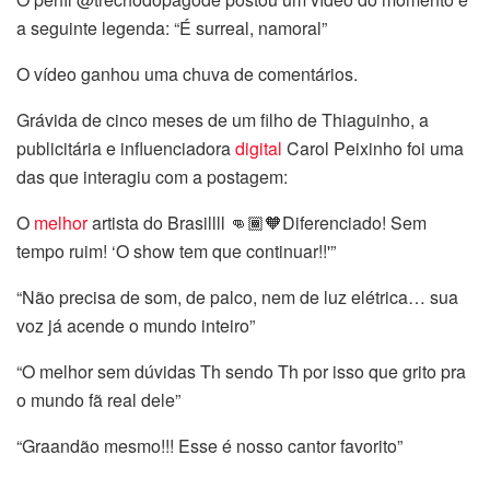
a seguinte legenda: “É surreal, namoral”
O vídeo ganhou uma chuva de comentários.
Grávida de cinco meses de um filho de Thiaguinho, a
publicitária e influenciadora
digital
Carol Peixinho foi uma
das que interagiu com a postagem:
O
melhor
artista do Brasillll 👊🏾🧡Diferenciado! Sem
tempo ruim! ‘O show tem que continuar!!'”
“Não precisa de som, de palco, nem de luz elétrica… sua
voz já acende o mundo inteiro”
“O melhor sem dúvidas Th sendo Th por isso que grito pra
o mundo fã real dele”
“Graandão mesmo!!! Esse é nosso cantor favorito”
l