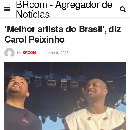
BRcom - Agregador de
Notícias
‘Melhor artista do Brasil’, diz
ri
Carol Peixinho
by
BRCOM
junho 8, 2025