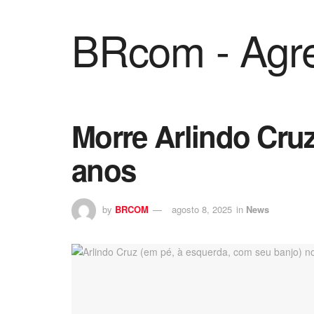
BRcom - Agre
Morre Arlindo Cru
anos
by
BRCOM
agosto 8, 2025
in
News