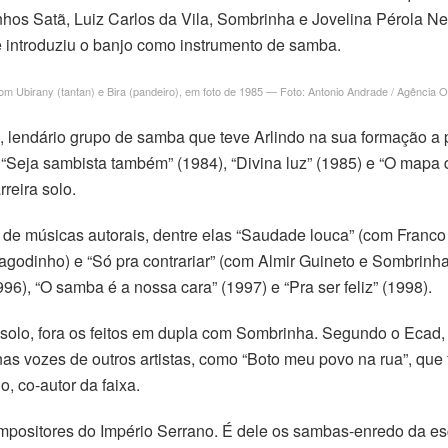
hos Satã, Luiz Carlos da Vila, Sombrinha e Jovelina Pérola Ne
e introduziu o banjo como instrumento de samba.
m Ubirany (tantan) e Bira (pandeiro), em foto de 1985 — Foto: Antonio Andrade / Agência 
 lendário grupo de samba que teve Arlindo na sua formação a p
 “Seja sambista também” (1984), “Divina luz” (1985) e “O mapa 
reira solo.
o de músicas autorais, dentre elas “Saudade louca” (com Franc
godinho) e “Só pra contrariar” (com Almir Guineto e Sombrinh
996), “O samba é a nossa cara” (1997) e “Pra ser feliz” (1998).
a solo, fora os feitos em dupla com Sombrinha. Segundo o Ecad
ozes de outros artistas, como “Boto meu povo na rua”, que fez
 co-autor da faixa.
mpositores do Império Serrano. É dele os sambas-enredo da e