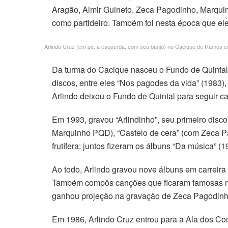
Aragão, Almir Guineto, Zeca Pagodinho, Marquin
como partideiro. Também foi nesta época que el
Arlindo Cruz (em pé, à esquerda, com seu banjo) no Cacique de Ramos co
Da turma do Cacique nasceu o Fundo de Quintal,
discos, entre eles “Nos pagodes da vida” (1983),
Arlindo deixou o Fundo de Quintal para seguir car
Em 1993, gravou “Arlindinho”, seu primeiro disc
Marquinho PQD), “Castelo de cera” (com Zeca Pa
frutífera: juntos fizeram os álbuns “Da música” (1
Ao todo, Arlindo gravou nove álbuns em carreir
Também compôs canções que ficaram famosas nas v
ganhou projeção na gravação de Zeca Pagodinho,
Em 1986, Arlindo Cruz entrou para a Ala dos Co