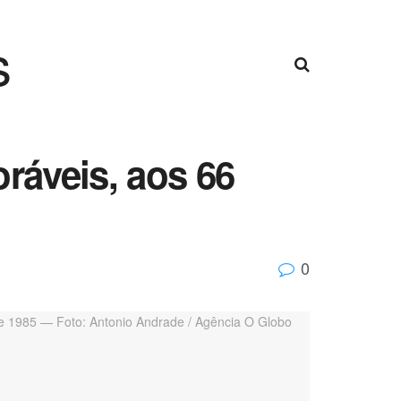
s
ráveis, aos 66
0