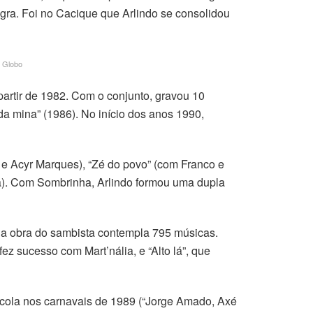
gra. Foi no Cacique que Arlindo se consolidou
O Globo
artir de 1982. Com o conjunto, gravou 10
da mina” (1986). No início dos anos 1990,
o e Acyr Marques), “Zé do povo” (com Franco e
a). Com Sombrinha, Arlindo formou uma dupla
, a obra do sambista contempla 795 músicas.
 sucesso com Mart’nália, e “Alto lá”, que
scola nos carnavais de 1989 (“Jorge Amado, Axé