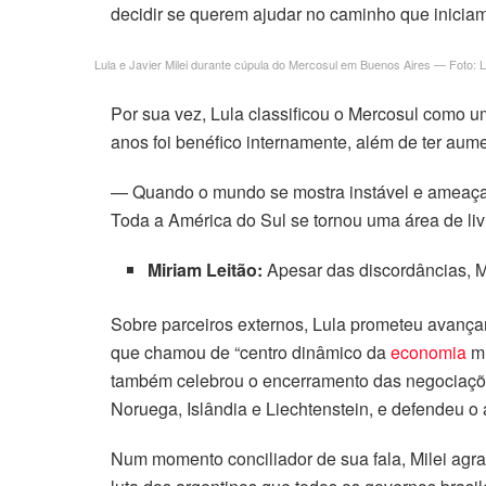
decidir se querem ajudar no caminho que inicia
Lula e Javier Milei durante cúpula do Mercosul em Buenos Aires — Fot
Por sua vez, Lula classificou o Mercosul como u
anos foi benéfico internamente, além de ter aume
— Quando o mundo se mostra instável e ameaçado
Toda a América do Sul se tornou uma área de liv
Miriam Leitão:
Apesar das discordâncias, M
Sobre parceiros externos, Lula prometeu avanç
que chamou de “centro dinâmico da
economia
mu
também celebrou o encerramento das negociaçõ
Noruega, Islândia e Liechtenstein, e defendeu 
Num momento conciliador de sua fala, Milei agr