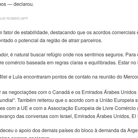
mos — declarou.
o: LUIS ROBAYO/AFP
m fator de estabilidade, destacando que os acordos comerciais e
ntado o potencial da região de atrair parceiros.
r, é natural buscar refúgio onde nos sentimos seguros. Para o
re comércio baseada em regras claras e equilibradas. Estar no
ilei e Lula encontraram pontos de contato na reunião do Merco
ar as negociações com o Canadá e os Emirados Árabes Unidos e
ndial”. Também reiterou que o acordo com a União Europeia s
es com a UE e com a Associação Europeia de Livre Comércio (
o avanço das conversas com Israel, Emirados Árabes Unidos, E
adeceu o apoio dos demais países do bloco à demanda da Argen