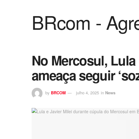
BRcom - Agre
No Mercosul, Lula 
ameaça seguir ‘so
by
BRCOM
julho 4, 2025
in
News