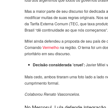
luta dos argentinos que todos os governos brasi
Mas a maior parte de seu discurso foi dedicada 
modificar muitas de suas regras originais. Nos 
da Tarifa Externa Comum (TEC, que taxa produto
Brasil “dê continuidade ao que nós começamos”.
Milei ainda defendeu a proposta de seu país de
Comando
Vermelho
na região. O tema foi um dos
prioritário em seu discurso.
Decisão considerada ‘cruel’:
Javier Milei
Mais cedo, ambos tiraram uma foto lado a lado n
cumprimento formal.
Colaborou Renato Vasconcelos.
No Mercosul, Lula defende integração,