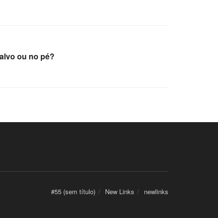
o alvo ou no pé?
#55 (sem título)
New Links
newlinks