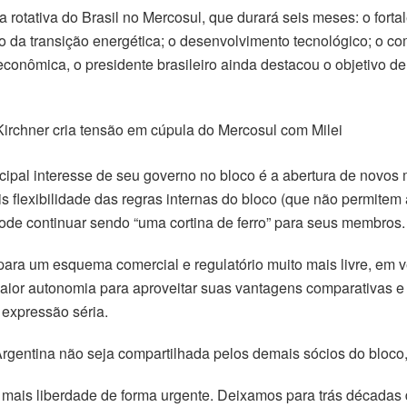
a rotativa do Brasil no Mercosul, que durará seis meses: o fort
 da transição energética; o desenvolvimento tecnológico; o c
conômica, o presidente brasileiro ainda destacou o objetivo de 
 Kirchner cria tensão em cúpula do Mercosul com Milei
incipal interesse de seu governo no bloco é a abertura de novo
 flexibilidade das regras internas do bloco (que não permitem
ode continuar sendo “uma cortina de ferro” para seus membros.
 um esquema comercial e regulatório muito mais livre, em vez
aior autonomia para aproveitar suas vantagens comparativas e 
expressão séria.
Argentina não seja compartilhada pelos demais sócios do bloco,
 mais liberdade de forma urgente. Deixamos para trás décadas