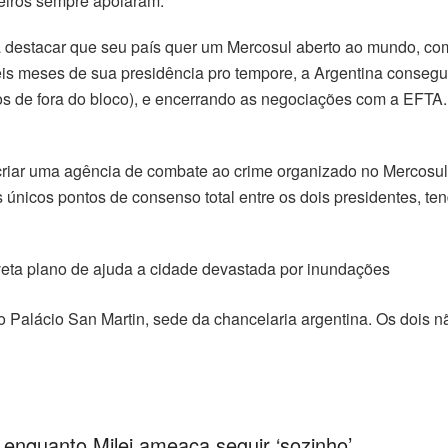
leiros sempre apoiaram.
a destacar que seu país quer um Mercosul aberto ao mundo, com
seis meses de sua presidência pro tempore, a Argentina consegu
s de fora do bloco), e encerrando as negociações com a EFTA. 
 criar uma agência de combate ao crime organizado no Mercosu
 únicos pontos de consenso total entre os dois presidentes, t
 veta plano de ajuda a cidade devastada por inundações
o Palácio San Martin, sede da chancelaria argentina. Os dois 
 enquanto Milei ameaça seguir ‘sozinho’