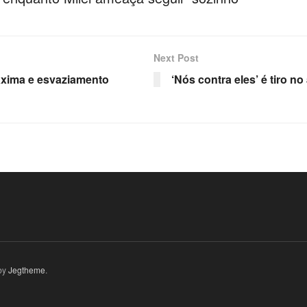
Next Post
áxima e esvaziamento
‘Nós contra eles’ é tiro n
by
Jegtheme
.