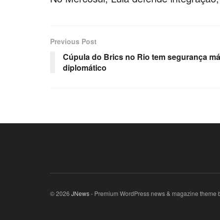
Previous Post
Cúpula do Brics no Rio tem segurança m
diplomático
© 2026
JNews
- Premium WordPress news & magazine theme 