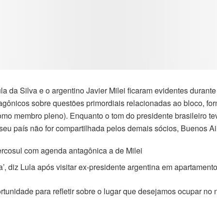
ula da Silva e o argentino Javier Milei ficaram evidentes durant
agônicos sobre questões primordiais relacionadas ao bloco, for
como membro pleno). Enquanto o tom do presidente brasileiro te
 seu país não for compartilhada pelos demais sócios, Buenos Ai
ercosul com agenda antagônica a de Milei
na’, diz Lula após visitar ex-presidente argentina em apartament
rtunidade para refletir sobre o lugar que desejamos ocupar no 