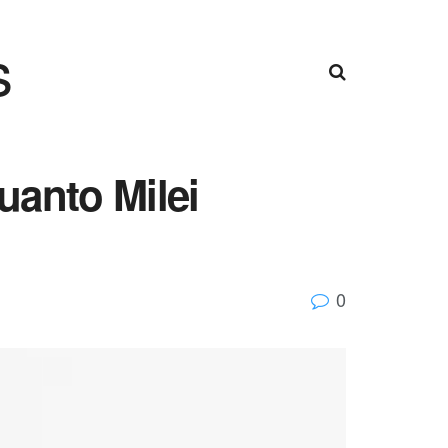
s
uanto Milei
0