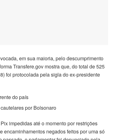
rovocada, em sua maioria, pelo descumprimento
aforma Transfere.gov mostra que, do total de 525
foi protocolada pela sigla do ex-presidente
frente do país
cautelares por Bolsonaro
 Pix impedidas até o momento por restrições
nove encaminhamentos negados feitos por uma só
 passado, o parlamentar foi denunciado pela