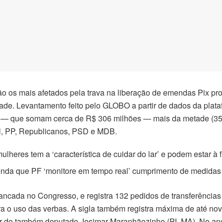
ão os mais afetados pela trava na liberação de emendas Pix p
lidade. Levantamento feito pelo GLOBO a partir de dados da plat
 — que somam cerca de R$ 306 milhões — mais da metade (358) 
il, PP, Republicanos, PSD e MDB.
ulheres tem a ‘característica de cuidar do lar’ e podem estar à 
nda que PF ‘monitore em tempo real’ cumprimento de medidas 
ancada no Congresso, e registra 132 pedidos de transferências
para o uso das verbas. A sigla também registra máxima de até 
er do também deputado Josimar Maranhãozinho (PL-MA). No ano