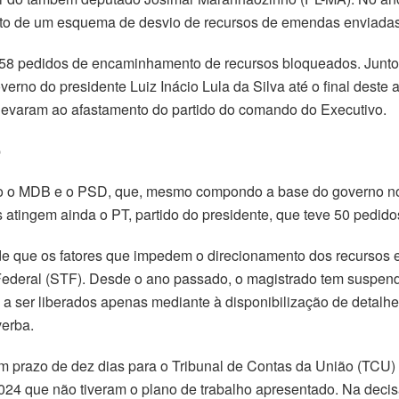
o de um esquema de desvio de recursos de emendas enviadas pa
 58 pedidos de encaminhamento de recursos bloqueados. Junto
verno do presidente Luiz Inácio Lula da Silva até o final dest
levaram ao afastamento do partido do comando do Executivo.
o
 o MDB e o PSD, que, mesmo compondo a base do governo no 
s atingem ainda o PT, partido do presidente, que teve 50 pedid
de que os fatores que impedem o direcionamento dos recursos e
l Federal (STF). Desde o ano passado, o magistrado tem suspe
m a ser liberados apenas mediante à disponibilização de detalh
verba.
m prazo de dez dias para o Tribunal de Contas da União (TCU) 
2024 que não tiveram o plano de trabalho apresentado. Na deci