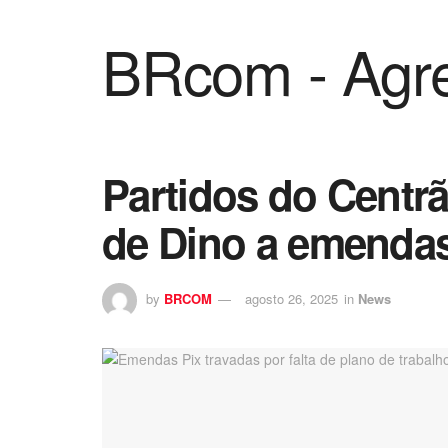
BRcom - Agre
Partidos do Centrã
de Dino a emenda
by
BRCOM
agosto 26, 2025
in
News