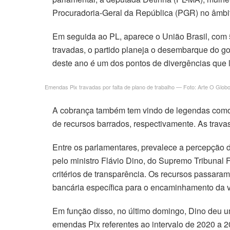
Procuradoria-Geral da República (PGR) no âmbit
Em seguida ao PL, aparece o União Brasil, com
travadas, o partido planeja o desembarque do go
deste ano é um dos pontos de divergências que 
Emendas Pix travadas por falta de plano de trabalho — Foto: Arte O Glob
A cobrança também tem vindo de legendas como
de recursos barrados, respectivamente. As trava
Entre os parlamentares, prevalece a percepção 
pelo ministro Flávio Dino, do Supremo Tribuna
critérios de transparência. Os recursos passara
bancária específica para o encaminhamento da 
Em função disso, no último domingo, Dino deu u
emendas Pix referentes ao intervalo de 2020 a 