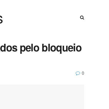
s
ados pelo bloqueio
0