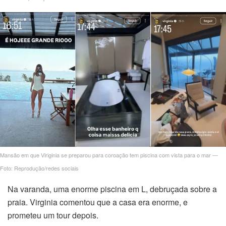
ames
nks
Mansão em que Viriginia se preparou para coroação tem piscina com vista para o mar —
Foto: Reprodução/redes sociais
rt
Na varanda, uma enorme piscina em L, debruçada sobre a
erator
praia. Virginia comentou que a casa era enorme, e
prometeu um tour depois.