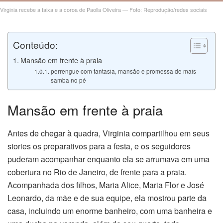
n al
Virginia recebe a faixa e a coroa de Paolla Oliveira — Foto: Reprodução/redes sociais
el
Conteúdo:
el
Mansão em frente à praia
perrengue com fantasia, mansão e promessa de mais
el
samba no pé
el
Mansão em frente à praia
el
Antes de chegar à quadra, Virginia compartilhou em seus
el
stories os preparativos para a festa, e os seguidores
puderam acompanhar enquanto ela se arrumava em uma
el
cobertura no Rio de Janeiro, de frente para a praia.
Acompanhada dos filhos, Maria Alice, Maria Flor e José
el
Leonardo, da mãe e de sua equipe, ela mostrou parte da
casa, incluindo um enorme banheiro, com uma banheira e
el