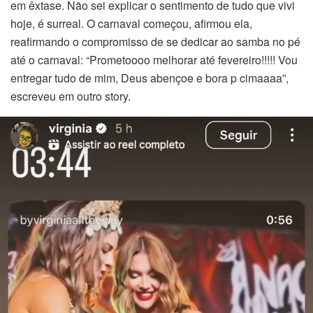
em êxtase. Não sei explicar o sentimento de tudo que vivi
el
hoje, é surreal. O carnaval começou, afirmou ela,
reafirmando o compromisso de se dedicar ao samba no pé
el
até o carnaval: “Prometoooo melhorar até fevereiro!!!!! Vou
entregar tudo de mim, Deus abençoe e bora p cimaaaa”,
el
escreveu em outro story.
el
el
el
el