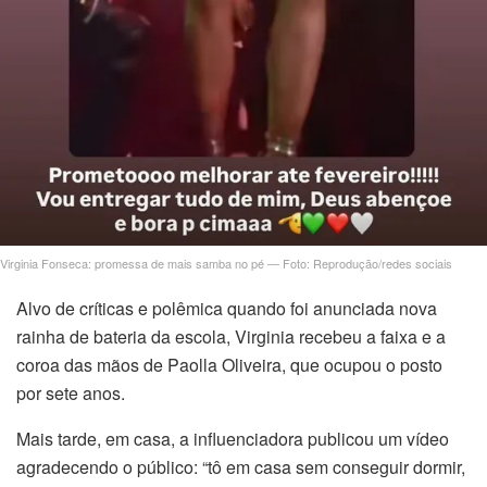
el
el
el
el
el
Virginia Fonseca: promessa de mais samba no pé — Foto: Reprodução/redes sociais
Alvo de críticas e polêmica quando foi anunciada nova
rainha de bateria da escola, Virginia recebeu a faixa e a
el
coroa das mãos de Paolla Oliveira, que ocupou o posto
por sete anos.
Mais tarde, em casa, a influenciadora publicou um vídeo
el
agradecendo o público: “tô em casa sem conseguir dormir,