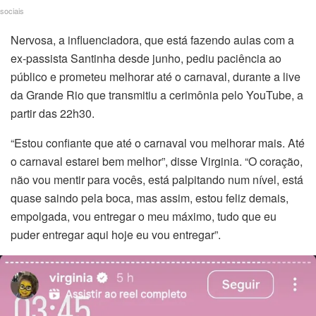
n al
sociais
Nervosa, a influenciadora, que está fazendo aulas com a
el
ex-passista Santinha desde junho, pediu paciência ao
público e prometeu melhorar até o carnaval, durante a live
el
da Grande Rio que transmitiu a cerimônia pelo YouTube, a
el
partir das 22h30.
“Estou confiante que até o carnaval vou melhorar mais. Até
el
o carnaval estarei bem melhor”, disse Virginia. “O coração,
el
não vou mentir para vocês, está palpitando num nível, está
quase saindo pela boca, mas assim, estou feliz demais,
el
empolgada, vou entregar o meu máximo, tudo que eu
puder entregar aqui hoje eu vou entregar”.
el
el
el