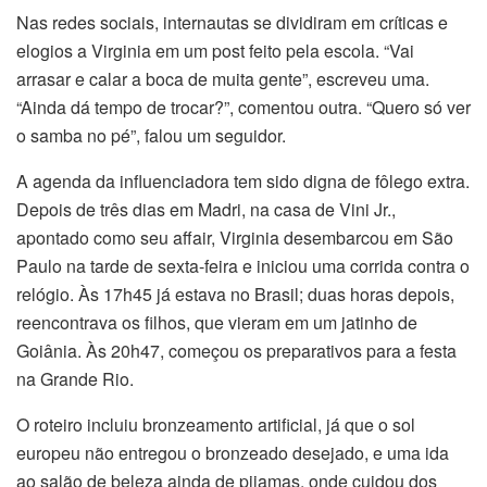
Nas redes sociais, internautas se dividiram em críticas e
elogios a Virginia em um post feito pela escola. “Vai
arrasar e calar a boca de muita gente”, escreveu uma.
“Ainda dá tempo de trocar?”, comentou outra. “Quero só ver
n
o samba no pé”, falou um seguidor.
A agenda da influenciadora tem sido digna de fôlego extra.
Depois de três dias em Madri, na casa de Vini Jr.,
el
apontado como seu affair, Virginia desembarcou em São
Paulo na tarde de sexta-feira e iniciou uma corrida contra o
el
relógio. Às 17h45 já estava no Brasil; duas horas depois,
reencontrava os filhos, que vieram em um jatinho de
ş
Goiânia. Às 20h47, começou os preparativos para a festa
na Grande Rio.
O roteiro incluiu bronzeamento artificial, já que o sol
europeu não entregou o bronzeado desejado, e uma ida
ao salão de beleza ainda de pijamas, onde cuidou dos