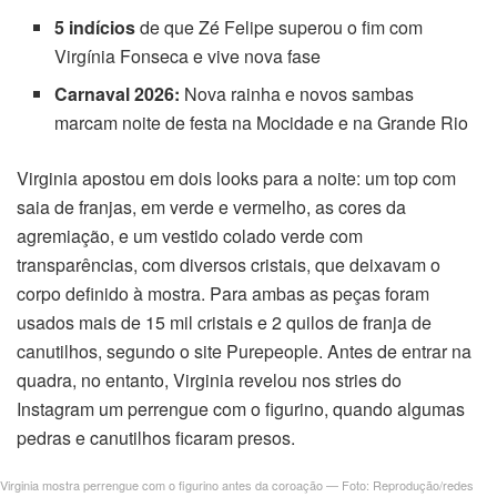
5 indícios
de que Zé Felipe superou o fim com
el
Virgínia Fonseca e vive nova fase
Carnaval 2026:
Nova rainha e novos sambas
el
marcam noite de festa na Mocidade e na Grande Rio
el
Virginia apostou em dois looks para a noite: um top com
el
saia de franjas, em verde e vermelho, as cores da
agremiação, e um vestido colado verde com
el
transparências, com diversos cristais, que deixavam o
corpo definido à mostra. Para ambas as peças foram
el
usados mais de 15 mil cristais e 2 quilos de franja de
canutilhos, segundo o site Purepeople. Antes de entrar na
el
quadra, no entanto, Virginia revelou nos stries do
Instagram um perrengue com o figurino, quando algumas
el
pedras e canutilhos ficaram presos.
n al
Virginia mostra perrengue com o figurino antes da coroação — Foto: Reprodução/redes