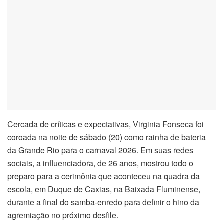
el
el
el
el
el
Cercada de críticas e expectativas, Virginia Fonseca foi
el
coroada na noite de sábado (20) como rainha de bateria
da Grande Rio para o carnaval 2026. Em suas redes
el
sociais, a influenciadora, de 26 anos, mostrou todo o
preparo para a cerimônia que aconteceu na quadra da
el
escola, em Duque de Caxias, na Baixada Fluminense,
el
durante a final do samba-enredo para definir o hino da
agremiação no próximo desfile.
el