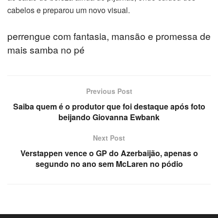
cabelos e preparou um novo visual.
perrengue com fantasia, mansão e promessa de
mais samba no pé
n eve nakliyat
bet
Previous Post
Saiba quem é o produtor que foi destaque após foto
kanıklık açma
beijando Giovanna Ewbank
ris
Next Post
Verstappen vence o GP do Azerbaijão, apenas o
4
segundo no ano sem McLaren no pódio
4
4