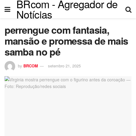
BRcom - Agregador de
el
Notícias
el
perrengue com fantasia,
tleri
mansão e promessa de mais
samba no pé
by
BRCOM
setembro 21, 2025
el
el
el