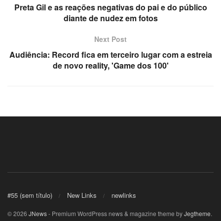
Preta Gil e as reações negativas do pai e do público
diante de nudez em fotos
Next Post
Audiência: Record fica em terceiro lugar com a estreia
de novo reality, 'Game dos 100'
kliyat
 açma
#55 (sem título)
New Links
newlinks
© 2026
JNews
- Premium WordPress news & magazine theme by
Jegtheme
.