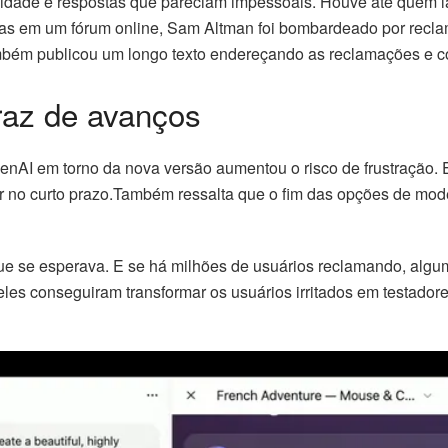
dade e respostas que pareciam impessoais. Houve até quem l
tas em um fórum online, Sam Altman foi bombardeado por reclam
mbém publicou um longo texto endereçando as reclamações e c
raz de avanços
OpenAI em torno da nova versão aumentou o risco de frustração.
r no curto prazo.Também ressalta que o fim das opções de modelo
 se esperava. E se há milhões de usuários reclamando, algum
, eles conseguiram transformar os usuários irritados em testado