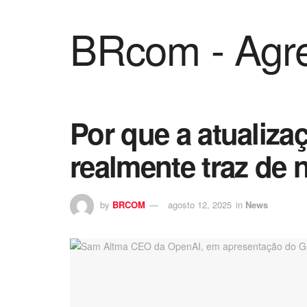
BRcom - Agre
Por que a atualizaç
realmente traz de 
by
BRCOM
agosto 12, 2025
in
News