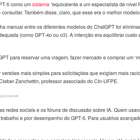
 GPT-5 como um
sistema
“equivalente a um especialista de nível
e consultar. Também disse, claro, que esse era o melhor model
lha manual entre os diferentes modelos do ChatGPT foi elimina
 adequada (como GPT-4o ou o3). A intenção era equilibrar cus
tGPT para reservar uma viagem, fazer mercado e comprar um ‘
r versões mais simples para solicitações que exigiam mais rac
Cleber Zanchettin, professor associado do CIn-UFPE.
ução/OpenAI
redes sociais e os fóruns de discussão sobre IA. Quem usava 
e trabalho e pior desempenho do GPT-5. Para usuários avançado