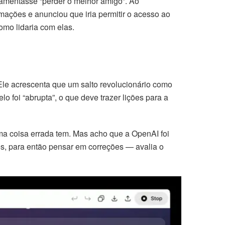
amentasse “perder o melhor amigo”. Ao
ações e anunciou que iria permitir o acesso ao
omo lidaria com elas.
 Ele acrescenta que um salto revolucionário como
 foi “abrupta”, o que deve trazer lições para a
a coisa errada tem. Mas acho que a OpenAI foi
res, para então pensar em correções — avalia o