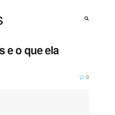
s
s e o que ela
0