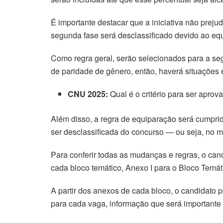
acklink
É importante destacar que a iniciativa não preju
segunda fase será desclassificado devido ao equ
acklink
Como regra geral, serão selecionados para a se
acklink panel
de paridade de gênero, então, haverá situações
acklink panel
CNU 2025:
Qual é o critério para ser aprov
acklink
Além disso, a regra de equiparação será cumpr
ser desclassificada do concurso — ou seja, no 
acklink
Para conferir todas as mudanças e regras, o can
uy Hacklink
cada bloco temático, Anexo I para o Bloco Temáti
acklink
A partir dos anexos de cada bloco, o candidato 
para cada vaga, informação que será importante 
acklink