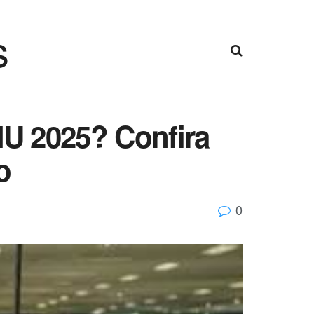
s
NU 2025? Confira
o
0