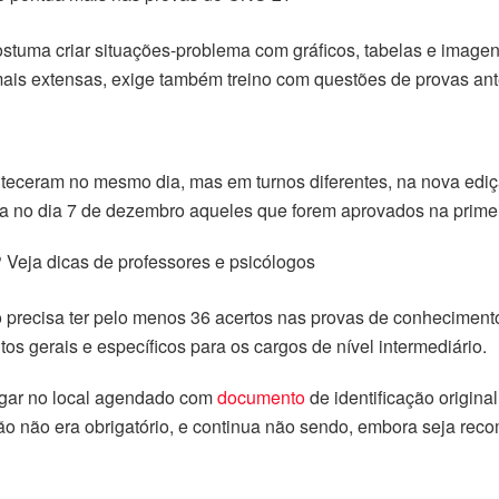
stuma criar situações-problema com gráficos, tabelas e image
mais extensas, exige também treino com questões de provas ant
nteceram no mesmo dia, mas em turnos diferentes, na nova ediç
iva no dia 7 de dezembro aqueles que forem aprovados na primei
?
Veja dicas de professores e psicólogos
o precisa ter pelo menos 36 acertos nas provas de conhecimento
os gerais e específicos para os cargos de nível intermediário.
egar no local agendado com
documento
de identificação original
ção não era obrigatório, e continua não sendo, embora seja re