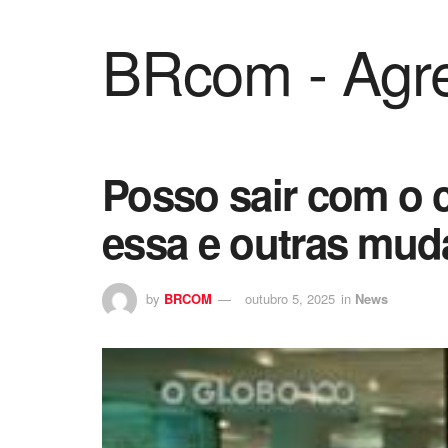
acklink panel
BRcom - Agre
acklink panel
acklink paketleri
acklink
Posso sair com o 
acklink
essa e outras mud
acklink
acklink
by
BRCOM
outubro 5, 2025
in
News
acklink panel
acklink panel
acklink panel