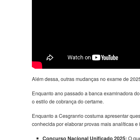
acklink panel
acklink panel
acklink panel
acklink panel
acklink panel
Além dessa, outras mudanças no exame de 2025 e
acklink panel
Enquanto ano passado a banca examinadora do 
acklink panel
o estilo de cobrança do certame.
acklink panel
Enquanto a Cesgranrio costuma apresentar questõ
conhecida por elaborar provas mais analíticas e 
acklink panel
Concurso Nacional Unificado 2025:
O qu