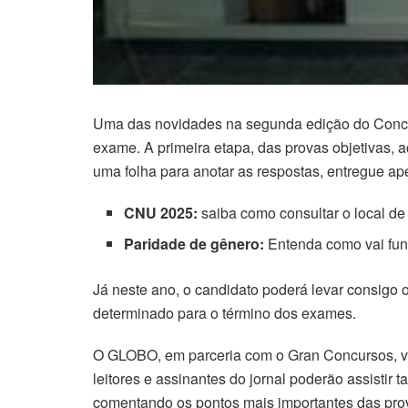
acklink Panel
acklink panel
Uma das novidades na segunda edição do Concur
acklink panel
exame. A primeira etapa, das provas objetivas, 
acklink Panel
uma folha para anotar as respostas, entregue a
acklink Panel
CNU 2025:
saiba como consultar o local de
Paridade de gênero:
Entenda como vai fun
acklink panel
Já neste ano, o candidato poderá levar consigo o
acklink panel
determinado para o término dos exames.
acklink panel
O GLOBO, em parceria com o Gran Concursos, vai 
leitores e assinantes do jornal poderão assist
acklink satın al
comentando os pontos mais importantes das pro