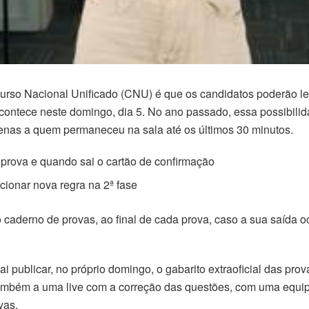
so Nacional Unificado (CNU) é que os candidatos poderão leva
acontece neste domingo, dia 5. No ano passado, essa possibilid
penas a quem permaneceu na sala até os últimos 30 minutos.
 prova e quando sai o cartão de confirmação
cionar nova regra na 2ª fase
 caderno de provas, ao final de cada prova, caso a sua saída oc
publicar, no próprio domingo, o gabarito extraoficial das pr
ir também a uma live com a correção das questões, com uma equ
vas.