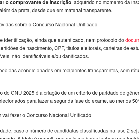
var o comprovante de inscrição
, adquirido no momento da ins
, além da preta, desde que em material transparente.
s dúvidas sobre o Concurso Nacional Unificado
e identificação, ainda que autenticado, nem protocolo do
docum
rtidões de nascimento, CPF, títulos eleitorais, carteiras de est
veis, não identificáveis e/ou danificados.
 bebidas acondicionados em recipientes transparentes, sem rót
 do CNU 2025 é a criação de um critério de paridade de gêne
 selecionados para fazer a segunda fase do exame, ao menos 50
 vai fazer o Concurso Nacional Unificado
lidade, caso o número de candidatas classificadas na fase 2 s
cançado. A ideia é garantir que mais mulheres tenham oportuni