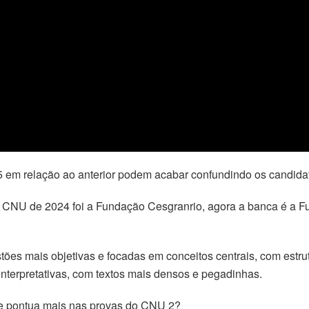
m relação ao anterior podem acabar confundindo os candidato
CNU de 2024 foi a Fundação Cesgranrio, agora a banca é a F
es mais objetivas e focadas em conceitos centrais, com estrut
interpretativas, com textos mais densos e pegadinhas.
e pontua mais nas provas do CNU 2?