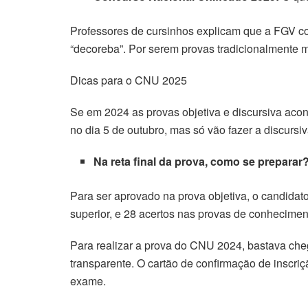
acklink panel
Professores de cursinhos explicam que a FGV co
acklink panel
“decoreba”. Por serem provas tradicionalmente 
acklink panel
Dicas para o CNU 2025
acklink panel
Se em 2024 as provas objetiva e discursiva aco
no dia 5 de outubro, mas só vão fazer a discurs
acklink Panel
Na reta final da prova, como se preparar
lluminati
acklink
Para ser aprovado na prova objetiva, o candidat
superior, e 28 acertos nas provas de conheciment
acklink Panel
Para realizar a prova do CNU 2024, bastava ch
acklink
transparente. O cartão de confirmação de inscri
exame.
acklink panel