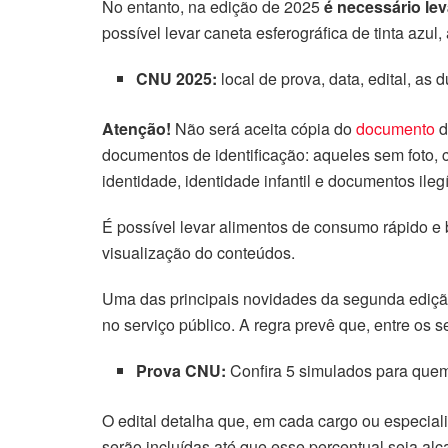
No entanto, na edição de 2025
é necessário le
acklink Panel
possível levar caneta esferográfica de tinta azul
acklink Panel
CNU 2025:
local de prova, data, edital, a
acklink Panel
Atenção!
Não será aceita cópia do
documento
d
documentos de identificação: aqueles sem foto, ce
asal Oku
identidade, identidade infantil e documentos ilegí
acklink
É possível levar alimentos de consumo rápido e
visualização do conteúdos.
acklink panel
Uma das principais novidades da segunda edição
acklink panel
no serviço público. A regra prevê que, entre os
acklink panel
Prova CNU:
Confira 5 simulados para quem
acklink Panel
O edital detalha que, em cada cargo ou especia
acklink
serão incluídas até que esse percentual seja al