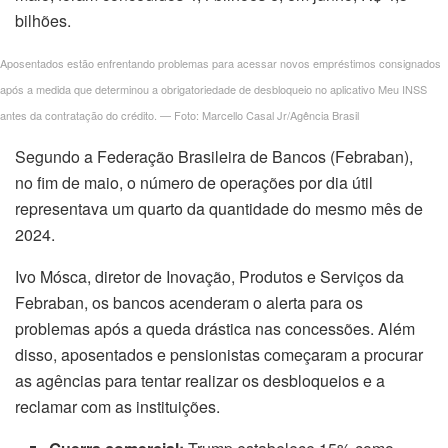
bilhões.
Aposentados estão enfrentando problemas para acessar novos empréstimos consignados
após a medida que determinou a obrigatoriedade de desbloqueio no aplicativo Meu INSS
antes da contratação do crédito. — Foto: Marcello Casal Jr/Agência Brasil
Segundo a Federação Brasileira de Bancos (Febraban),
no fim de maio, o número de operações por dia útil
representava um quarto da quantidade do mesmo mês de
2024.
Ivo Mósca, diretor de Inovação, Produtos e Serviços da
Febraban, os bancos acenderam o alerta para os
problemas após a queda drástica nas concessões. Além
disso, aposentados e pensionistas começaram a procurar
as agências para tentar realizar os desbloqueios e a
reclamar com as instituições.