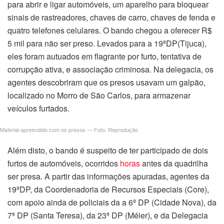
para abrir e ligar automóveis, um aparelho para bloquear
acklink panel
sinais de rastreadores, chaves de carro, chaves de fenda e
quatro telefones celulares. O bando chegou a oferecer R$
acklink satın al
5 mil para não ser preso. Levados para a 19ªDP(Tijuca),
acklink satın al
eles foram autuados em flagrante por furto, tentativa de
corrupção ativa, e associação criminosa. Na delegacia, os
acklink Panel
agentes descobriram que os presos usavam um galpão,
localizado no Morro de São Carlos, para armazenar
acklink panel
veículos furtados.
acklink panel
Material apreendido com os presos — Foto: Reprodução
acklink Panel
Além disto, o bando é suspeito de ter participado de dois
furtos de automóveis, ocorridos
horas
antes da quadrilha
acklink panel
ser presa. A partir das informações apuradas, agentes da
19ªDP, da Coordenadoria de Recursos Especiais (Core),
acklink panel
com apoio ainda de policiais da a 6ª DP (Cidade Nova), da
7ª DP (Santa Teresa), da 23ª DP (Méier), e da Delegacia
acklink panel