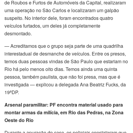
de Roubos e Furtos de Automóveis da Capital, realizaram
acklink panel
uma operação no São Carlos e localizaram um galpão
suspeito. No interior dele, foram encontrados quatro
acklink panel
veículos furtados, um deles já completamente
desmontado.
acklink panel
— Acreditamos que o grupo seja parte de uma quadrilha
acklink panel
interestadual de desmanche de veículos. Entre os presos,
temos duas pessoas vindas de São Paulo que estariam no
acklink panel
Rio há pelo menos oito dias. Temos ainda uma quinta
pessoa, também paulista, que não foi presa, mas que é
acklink panel
investigada — explicou a delegada Ana Beatriz Fucks, da
19ªDP.
acklink panel
Arsenal paramilitar:
PF encontra material usado para
acklink panel
montar armas da milícia, em Rio das Pedras, na Zona
Oeste do Rio
acklink panel
Durante a apuração do caso, os policiais constataram que