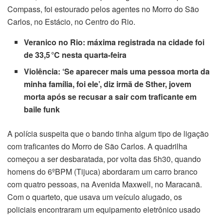
Compass, foi estourado pelos agentes no Morro do São
Carlos, no Estácio, no Centro do Rio.
acklink panel
Veranico no Rio:
máxima registrada na cidade foi
acklink panel
de 33,5 °C nesta quarta-feira
acklink Panel
Violência:
‘Se aparecer mais uma pessoa morta da
minha família, foi ele’, diz irmã de Sther, jovem
acklink panel
morta após se recusar a sair com traficante em
baile funk
acklink panel
A polícia suspeita que o bando tinha algum tipo de ligação
acklink Panel
com traficantes do Morro de São Carlos. A quadrilha
acklink Panel
começou a ser desbaratada, por volta das 5h30, quando
homens do 6ºBPM (Tijuca) abordaram um carro branco
acklink panel
com quatro pessoas, na Avenida Maxwell, no Maracanã.
Com o quarteto, que usava um veículo alugado, os
acklink panel
policiais encontraram um equipamento eletrônico usado