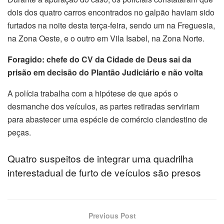
acklink panel
dois dos quatro carros encontrados no galpão haviam sido
furtados na noite desta terça-feira, sendo um na Freguesia,
acklink panel
na Zona Oeste, e o outro em Vila Isabel, na Zona Norte.
acklink panel
Foragido:
chefe do CV da Cidade de Deus sai da
acklink panel
prisão em decisão do Plantão Judiciário e não volta
A polícia trabalha com a hipótese de que após o
acklink panel
desmanche dos veículos, as partes retiradas serviriam
acklink panel
para abastecer uma espécie de comércio clandestino de
peças.
acklink Panel
Quatro suspeitos de integrar uma quadrilha
lluminati
interestadual de furto de veículos são presos
acklink
acklink Panel
Previous Post