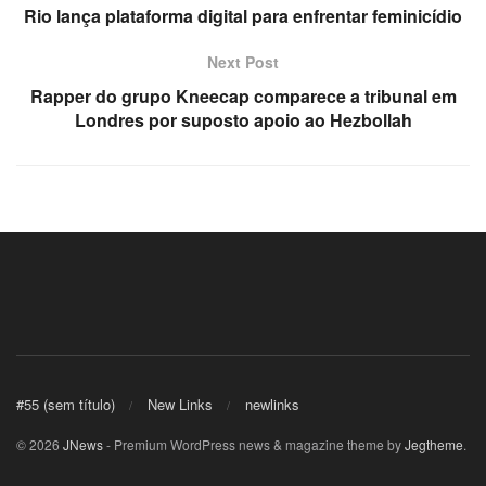
Rio lança plataforma digital para enfrentar feminicídio
acklink
Next Post
acklink panel
Rapper do grupo Kneecap comparece a tribunal em
Londres por suposto apoio ao Hezbollah
acklink Panel
acklink
acklink Panel
acklink Panel
asal Oku
acklink
#55 (sem título)
New Links
newlinks
acklink panel
© 2026
JNews
- Premium WordPress news & magazine theme by
Jegtheme
.
acklink panel