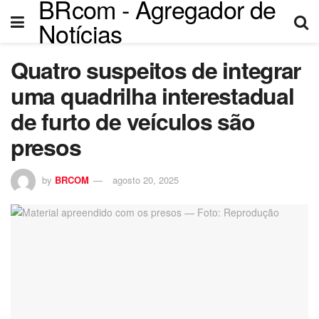
BRcom - Agregador de
acklink panel
Notícias
acklink panel
Quatro suspeitos de integrar
acklink paketleri
uma quadrilha interestadual
acklink
de furto de veículos são
presos
acklink
acklink
by
BRCOM
agosto 20, 2025
acklink
acklink
acklink panel
acklink panel