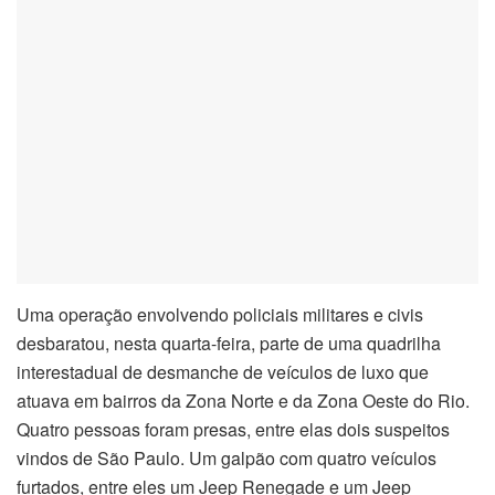
acklink panel
acklink panel
acklink panel
acklink panel
acklink panel
acklink panel
Uma operação envolvendo policiais militares e civis
acklink Panel
desbaratou, nesta quarta-feira, parte de uma quadrilha
interestadual de desmanche de veículos de luxo que
acklink panel
atuava em bairros da Zona Norte e da Zona Oeste do Rio.
Quatro pessoas foram presas, entre elas dois suspeitos
acklink Panel
vindos de São Paulo. Um galpão com quatro veículos
furtados, entre eles um Jeep Renegade e um Jeep
acklink panel