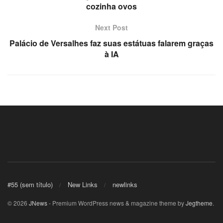
cozinha ovos
Next Post
Palácio de Versalhes faz suas estátuas falarem graças
à IA
#55 (sem título)
New Links
newlinks
© 2026
JNews
- Premium WordPress news & magazine theme by
Jegtheme
.