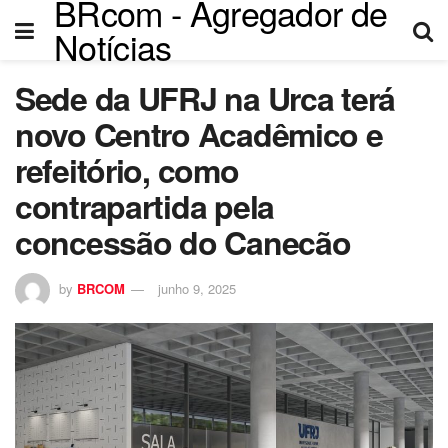
BRcom - Agregador de
Notícias
Sede da UFRJ na Urca terá
ri
novo Centro Acadêmico e
refeitório, como
contrapartida pela
concessão do Canecão
by
BRCOM
junho 9, 2025