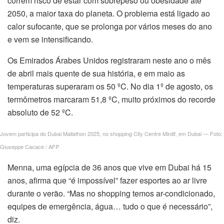
correm risco de estar com sobrepeso ou obesidade até
2050, a maior taxa do planeta. O problema está ligado ao
calor sufocante, que se prolonga por vários meses do ano
e vem se intensificando.
Os Emirados Árabes Unidos registraram neste ano o mês
de abril mais quente de sua história, e em maio as
temperaturas superaram os 50 ºC. No dia 1º de agosto, os
termômetros marcaram 51,8 ºC, muito próximos do recorde
absoluto de 52 ºC.
Jovem participa do Dubai Mallathon 2025, no shopping City Centre Mirdif, em Dubai — Foto:
Giuseppe Cacace / AFP
Menna, uma egípcia de 36 anos que vive em Dubai há 15
anos, afirma que “é impossível” fazer esportes ao ar livre
durante o verão. “Mas no shopping temos ar-condicionado,
equipes de emergência, água… tudo o que é necessário”,
diz.