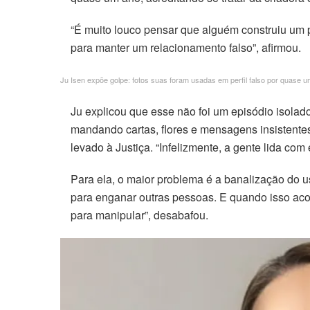
nk panel
“É muito louco pensar que alguém construiu um
para manter um relacionamento falso”, afirmou.
nk panel
Ju Isen expõe golpe: fotos suas foram usadas em perfil falso por quase
nk panel
Ju explicou que esse não foi um episódio isola
nk panel
mandando cartas, flores e mensagens insistente
levado à Justiça. “Infelizmente, a gente lida co
nk panel
Para ela, o maior problema é a banalização do 
nk panel
para enganar outras pessoas. E quando isso aco
para manipular”, desabafou.
nk panel
nk panel
nk panel