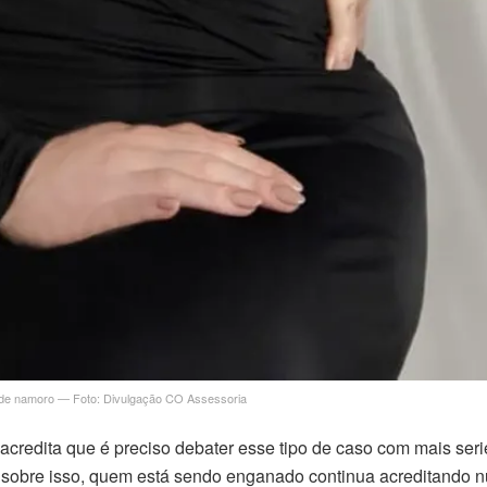
pp de namoro — Foto: Divulgação CO Assessoria
acredita que é preciso debater esse tipo de caso com mais seri
la sobre isso, quem está sendo enganado continua acreditando