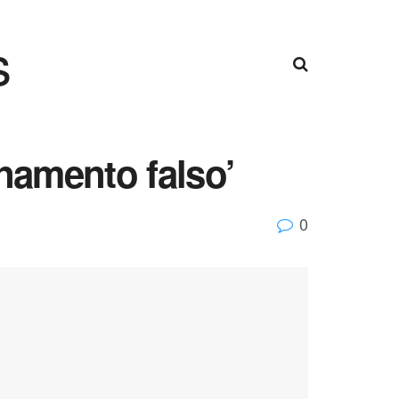
s
namento falso’
0