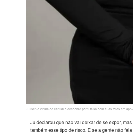
nk panel
nk Panel
nk
nk
nk
nk panel
nk panel
nk
Ju Isen é vítima de catfish e descobre perfil falso com suas fotos em a
nk
Ju declarou que não vai deixar de se expor, mas 
também esse tipo de risco. E se a gente não fa