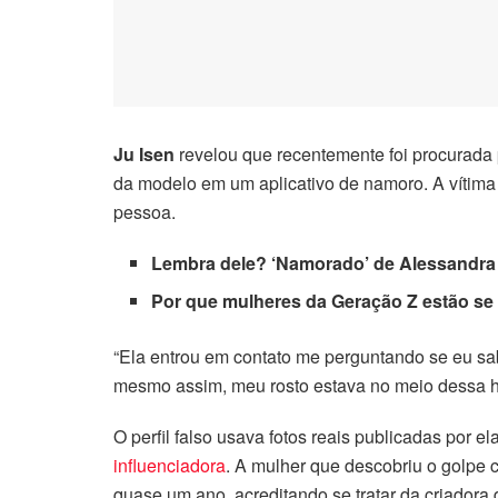
nk panel
k satın al
k satın al
Ju Isen
revelou que recentemente foi procurada
nk Panel
da modelo em um aplicativo de namoro. A vítima
pessoa.
nk panel
Lembra dele?
‘Namorado’ de Alessandra A
nk panel
Por que mulheres da Geração Z estão s
nk Panel
“Ela entrou em contato me perguntando se eu sa
nk panel
mesmo assim, meu rosto estava no meio dessa his
nk panel
O perfil falso usava fotos reais publicadas por e
influenciadora
. A mulher que descobriu o golpe 
nk panel
quase um ano, acreditando se tratar da criadora