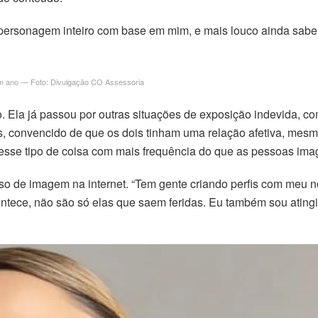
 personagem inteiro com base em mim, e mais louco ainda sabe
 um ano — Foto: Divulgação CO Assessoria
do. Ela já passou por outras situações de exposição indevida
s, convencido de que os dois tinham uma relação afetiva, mes
m esse tipo de coisa com mais frequência do que as pessoas imag
uso de imagem na internet. “Tem gente criando perfis com me
ntece, não são só elas que saem feridas. Eu também sou ating