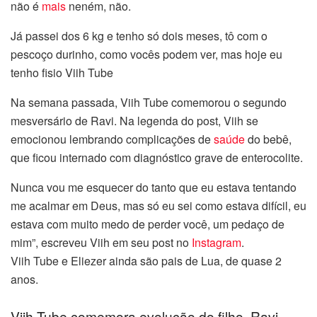
não é
mais
neném, não.
nel
Já passei dos 6 kg e tenho só dois meses, tô com o
nel
pescoço durinho, como vocês podem ver, mas hoje eu
tenho fisio Viih Tube
nel
Na semana passada, Viih Tube comemorou o segundo
nel
mesversário de Ravi. Na legenda do post, Viih se
emocionou lembrando complicações de
saúde
do bebê,
nel
que ficou internado com diagnóstico grave de enterocolite.
nel
Nunca vou me esquecer do tanto que eu estava tentando
me acalmar em Deus, mas só eu sei como estava difícil, eu
nel
estava com muito medo de perder você, um pedaço de
mim”, escreveu Viih em seu post no
Instagram
.
nel
Viih Tube e Eliezer ainda são pais de Lua, de quase 2
anos.
nel
Viih Tube comemora evolução do filho, Ravi
nel