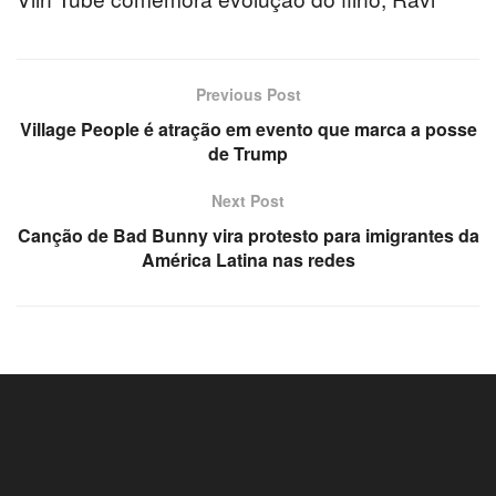
nel
Previous Post
nel
Village People é atração em evento que marca a posse
de Trump
nel
Next Post
nel
Canção de Bad Bunny vira protesto para imigrantes da
nel
América Latina nas redes
nel
nel
nel
ın al