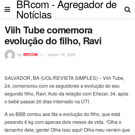
BRcom - Agregador de
nel
Notícias
nel
Viih Tube comemora
etleri
evolução do filho, Ravi
by
BRCOM
janeiro 19, 2025
S
ALVADOR, BA (UOL/REVISTA SIMPLES) – Viih Tube,
24, comemorou com os seguidores a evolução do seu
segundo filho, Ravi, fruto da relação com Eliezer, 34, após
o bebê passar 20 dias internado na UTI.
nel
A ex-BBB contou aos fãs a evolução do filho, que está
nel
pesando 6 kg com apenas dois meses de vida. “Olha o
tamanho dele, gente! Olha isso aqui! Olha meu neném que
nel