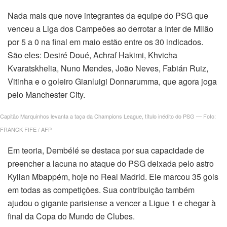
Nada mais que nove integrantes da equipe do PSG que
venceu a Liga dos Campeões ao derrotar a Inter de Milão
por 5 a 0 na final em maio estão entre os 30 indicados.
São eles: Desiré Doué, Achraf Hakimi, Khvicha
Kvaratskhelia, Nuno Mendes, João Neves, Fabián Ruiz,
Vitinha e o goleiro Gianluigi Donnarumma, que agora joga
pelo Manchester City.
Capitão Marquinhos levanta a taça da Champions League, título inédito do PSG — Foto:
FRANCK FIFE / AFP
Em teoria, Dembélé se destaca por sua capacidade de
preencher a lacuna no ataque do PSG deixada pelo astro
Kylian Mbappém, hoje no Real Madrid. Ele marcou 35 gols
em todas as competições. Sua contribuição também
ajudou o gigante parisiense a vencer a Ligue 1 e chegar à
final da Copa do Mundo de Clubes.