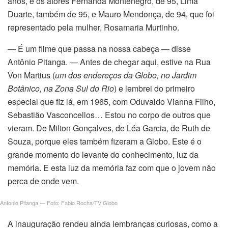
anos, e os atores Fernanda Montenegro, de 95, Lima
Duarte, também de 95, e Mauro Mendonça, de 94, que foi
representado pela mulher, Rosamaria Murtinho.
— É um filme que passa na nossa cabeça — disse
Antônio Pitanga. — Antes de chegar aqui, estive na Rua
Von Martius (
um dos endereços da Globo, no Jardim
Botânico, na Zona Sul do Rio
) e lembrei do primeiro
especial que fiz lá, em 1965, com Oduvaldo Vianna Filho,
Sebastião Vasconcellos… Estou no corpo de outros que
vieram. De Milton Gonçalves, de Léa Garcia, de Ruth de
Souza, porque eles também fizeram a Globo. Este é o
grande momento do levante do conhecimento, luz da
memória. E esta luz da memória faz com que o jovem não
perca de onde vem.
Antonio Pitanga — Foto: Fabio Rocha/TV Globo
A inauguração rendeu ainda lembranças curiosas, como a