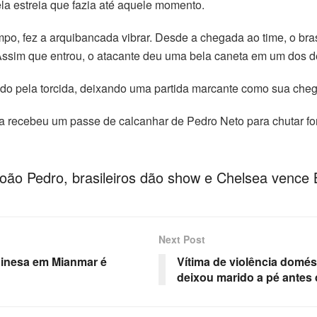
bela estreia que fazia até aquele momento.
po, fez a arquibancada vibrar. Desde a chegada ao time, o bras
Assim que entrou, o atacante deu uma bela caneta em um dos d
do pela torcida, deixando uma partida marcante como sua che
a recebeu um passe de calcanhar de Pedro Neto para chutar fort
João Pedro, brasileiros dão show e Chelsea venc
Next Post
hinesa em Mianmar é
Vítima de violência domés
deixou marido a pé antes 