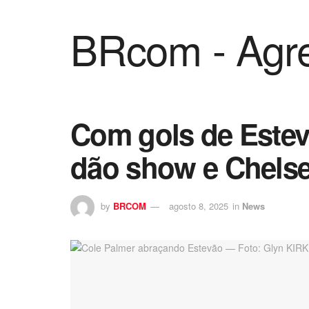
BRcom - Agre
Com gols de Estevã
dão show e Chels
by
BRCOM
agosto 8, 2025
in
News