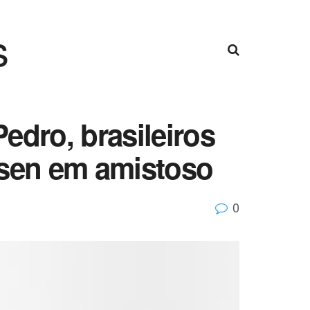
s
edro, brasileiros
usen em amistoso
0