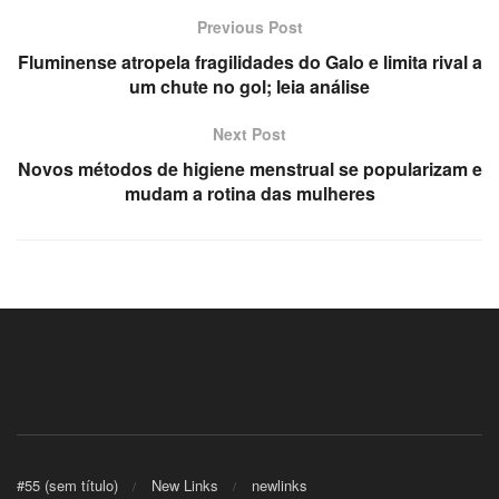
Previous Post
Fluminense atropela fragilidades do Galo e limita rival a
um chute no gol; leia análise
Next Post
yat
Novos métodos de higiene menstrual se popularizam e
mudam a rotina das mulheres
ma
#55 (sem título)
New Links
newlinks