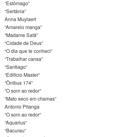
“Estômago”
“Sertânia”
Anna Muylaert
“Amarelo manga”
“Madame Satã”
“Cidade de Deus”
“O dia que te conheci”
“Trabalhar cansa”
“Santiago”
“Edifício Master”
“Ônibus 174”
“O som ao redor”
“Mato seco em chamas”
Antonio Pitanga
“O som ao redor”
“Aquarius”
“Bacurau”