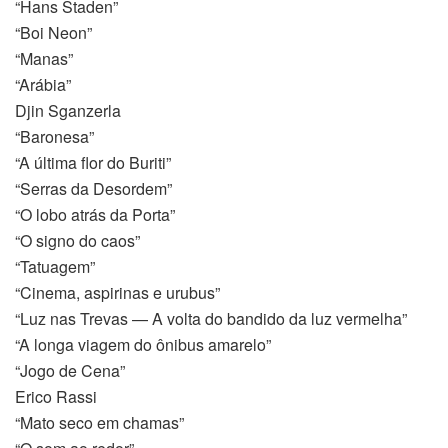
“Hans Staden”
“Boi Neon”
“Manas”
“Arábia”
Djin Sganzerla
“Baronesa”
“A última flor do Buriti”
“Serras da Desordem”
“O lobo atrás da Porta”
“O signo do caos”
“Tatuagem”
“Cinema, aspirinas e urubus”
“Luz nas Trevas — A volta do bandido da luz vermelha”
“A longa viagem do ônibus amarelo”
“Jogo de Cena”
Erico Rassi
istanbul
“Mato seco em chamas”