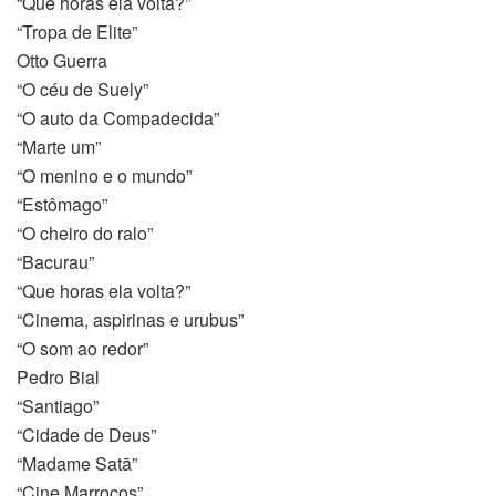
“Que horas ela volta?”
“Tropa de Elite”
Otto Guerra
“O céu de Suely”
“O auto da Compadecida”
“Marte um”
“O menino e o mundo”
“Estômago”
“O cheiro do ralo”
“Bacurau”
“Que horas ela volta?”
“Cinema, aspirinas e urubus”
emleri
“O som ao redor”
Pedro Bial
“Santiago”
“Cidade de Deus”
“Madame Satā”
“Cine Marrocos”