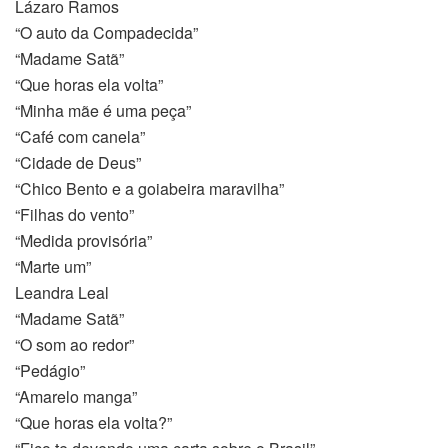
Lázaro Ramos
eler
“O auto da Compadecida”
“Madame Satã”
“Que horas ela volta”
“Minha mãe é uma peça”
“Café com canela”
“Cidade de Deus”
“Chico Bento e a goiabeira maravilha”
“Filhas do vento”
“Medida provisória”
“Marte um”
Leandra Leal
ler
“Madame Satã”
“O som ao redor”
“Pedágio”
“Amarelo manga”
“Que horas ela volta?”