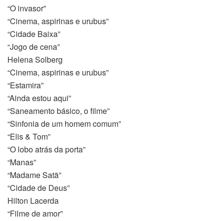
“O invasor”
“Cinema, aspirinas e urubus”
“Cidade Baixa”
“Jogo de cena”
Helena Solberg
“Cinema, aspirinas e urubus”
“Estamira”
“Ainda estou aqui”
“Saneamento básico, o filme”
“Sinfonia de um homem comum”
“Elis & Tom”
“O lobo atrás da porta”
“Manas”
“Madame Satã”
“Cidade de Deus”
Hilton Lacerda
“Filme de amor”
si