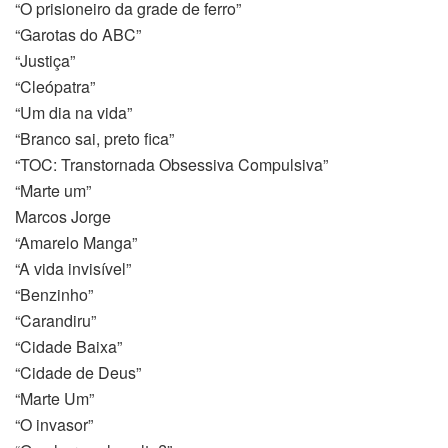
“O prisioneiro da grade de ferro”
“Garotas do ABC”
“Justiça”
“Cleópatra”
“Um dia na vida”
“Branco sai, preto fica”
“TOC: Transtornada Obsessiva Compulsiva”
“Marte um”
Marcos Jorge
“Amarelo Manga”
“A vida invisível”
“Benzinho”
“Carandiru”
“Cidade Baixa”
“Cidade de Deus”
“Marte Um”
“O invasor”