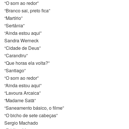
“O som ao redor”
akliyat.com
“Branco sai, preto fica”
“Martírio”
om/
“Sertânia”
“Ainda estou aqui”
Sandra Werneck
“Cidade de Deus”
“Carandiru”
“Que horas ela volta?”
“Santiago”
“O som ao redor”
“Ainda estou aqui”
“Lavoura Arcaica”
“Madame Satã”
“Saneamento básico, o filme”
“O bicho de sete cabeças”
Sergio Machado