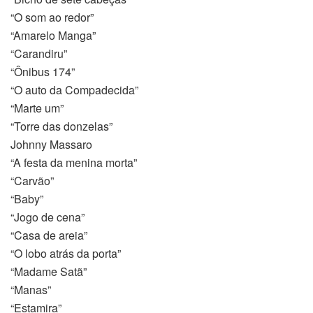
“O som ao redor”
“Amarelo Manga”
“Carandiru”
“Ônibus 174”
“O auto da Compadecida”
“Marte um”
“Torre das donzelas”
Johnny Massaro
“A festa da menina morta”
“Carvão”
“Baby”
“Jogo de cena”
“Casa de areia”
“O lobo atrás da porta”
“Madame Satã”
“Manas”
“Estamira”