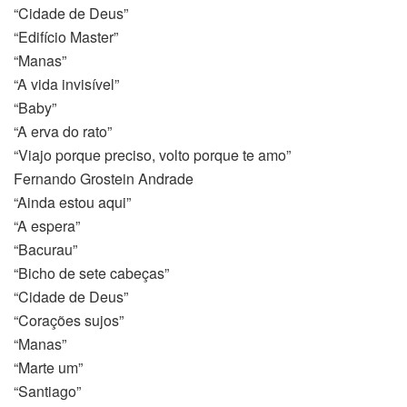
“Cidade de Deus”
“Edifício Master”
“Manas”
“A vida invisível”
“Baby”
t
“A erva do rato”
“Viajo porque preciso, volto porque te amo”
Fernando Grostein Andrade
“Ainda estou aqui”
“A espera”
“Bacurau”
“Bicho de sete cabeças”
“Cidade de Deus”
“Corações sujos”
“Manas”
“Marte um”
“Santiago”