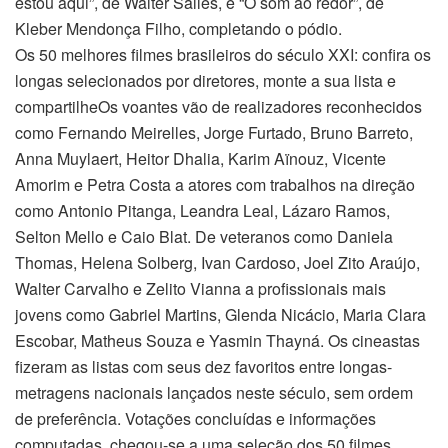
estou aqui”, de Walter Salles, e “O som ao redor”, de
Kleber Mendonça Filho, completando o pódio.
Os 50 melhores filmes brasileiros do século XXI: confira os
longas selecionados por diretores, monte a sua lista e
compartilheOs voantes vão de realizadores reconhecidos
como Fernando Meirelles, Jorge Furtado, Bruno Barreto,
Anna Muylaert, Heitor Dhalia, Karim Aïnouz, Vicente
Amorim e Petra Costa a atores com trabalhos na direção
como Antonio Pitanga, Leandra Leal, Lázaro Ramos,
Selton Mello e Caio Blat. De veteranos como Daniela
Thomas, Helena Solberg, Ivan Cardoso, Joel Zito Araújo,
Walter Carvalho e Zelito Vianna a profissionais mais
jovens como Gabriel Martins, Glenda Nicácio, Maria Clara
Escobar, Matheus Souza e Yasmin Thayná. Os cineastas
fizeram as listas com seus dez favoritos entre longas-
metragens nacionais lançados neste século, sem ordem
de preferência. Votações concluídas e informações
computadas, chegou-se a uma seleção dos 50 filmes