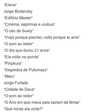
“Elena”
Jorge Bodanzky
“Edifício Master”
“Cinema, aspirinas e urubus”
“O céu de Suely”
“Viajo porque preciso, volto porque te amo”
“O som ao redor”
“O dia que durou 21 anos”
“Ela volta na quinta”
“Piripkura”
“Segredos de Putumayo”
“Malu”
Jorge Furtado
“Cidade de Deus”
“O som ao redor”
“O Ano em que meus pais saíram de férias”
“Que horas ela volta?”