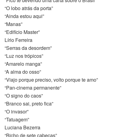
“Fico te devendo uma carta sobre o Brasil”
“O lobo atrás da porta”
“Ainda estou aqui”
“Manas”
“Edifício Master”
Lírio Ferreira
“Serras da desordem”
“Luz nos trópicos”
“Amarelo manga”
“A alma do osso”
“Viajo porque preciso, volto porque te amo”
“Pan-cinema permanente”
“O signo do caos”
“Branco sai, preto fica”
“O invasor”
“Tatuagem”
Luciana Bezerra
“Bicho de sete cabeças”