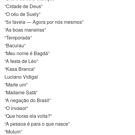
“Cidade de Deus”
“O céu de Suely”
“5x favela — Agora por nós mesmos”
“As boas maneiras”
“Temporada”
“Bacurau”
“Meu nome é Bagdá”
“A festa de Léo”
“Kasa Branca”
Luciano Vidigal
“Marte um”
“Madame Satã”
“A negação do Brasil”
“O invasor”
“Que horas ela volta?”
“A pessoa é para o que nasce”
“Mutum”