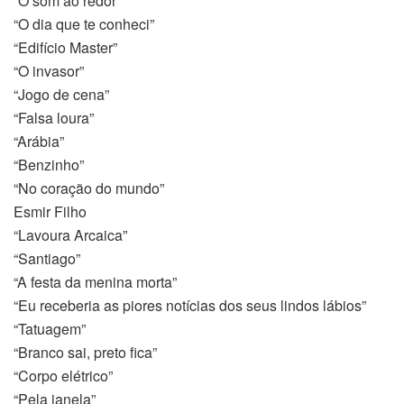
“O som ao redor”
“O dia que te conheci”
“Edifício Master”
“O invasor”
“Jogo de cena”
“Falsa loura”
“Arábia”
“Benzinho”
“No coração do mundo”
Esmir Filho
“Lavoura Arcaica”
“Santiago”
“A festa da menina morta”
“Eu receberia as piores notícias dos seus lindos lábios”
“Tatuagem”
“Branco sai, preto fica”
“Corpo elétrico”
“Pela janela”