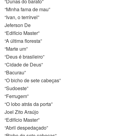
“Dunas do barato”
“Minha fama de mau”
“Ivan, o terrírvel”
Jeferson De
eler
“Edifício Master”
“A última floresta”
“Marte um”
“Deus é brasileiro”
“Cidade de Deus”
“Bacurau”
“O bicho de sete cabeças”
“Sudoeste”
“Ferrugem”
“O lobo atrás da porta”
Joel Zito Araújo
“Edifício Master”
“Abril despedaçado”
r
“Bicho de sete cabeças”