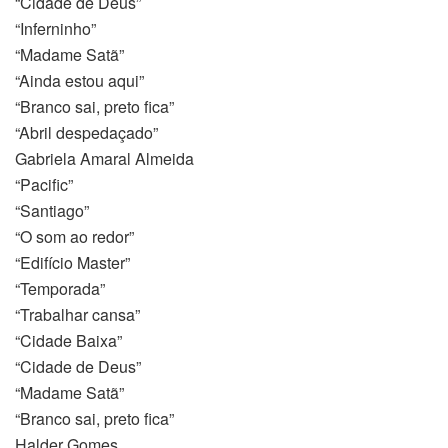
“Cidade de Deus”
“Inferninho”
“Madame Satã”
“Ainda estou aqui”
“Branco sai, preto fica”
anbul
“Abril despedaçado”
Gabriela Amaral Almeida
“Pacific”
“Santiago”
“O som ao redor”
“Edifício Master”
“Temporada”
“Trabalhar cansa”
“Cidade Baixa”
“Cidade de Deus”
“Madame Satã”
“Branco sai, preto fica”
Halder Gomes