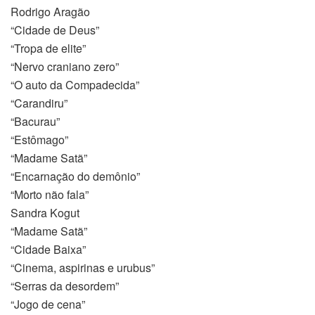
Rodrigo Aragão
“Cidade de Deus”
“Tropa de elite”
“Nervo craniano zero”
t
“O auto da Compadecida”
“Carandiru”
“Bacurau”
“Estômago”
“Madame Satã”
“Encarnação do demônio”
“Morto não fala”
Sandra Kogut
“Madame Satã”
“Cidade Baixa”
“Cinema, aspirinas e urubus”
“Serras da desordem”
“Jogo de cena”