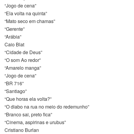
“Jogo de cena”
“Ela volta na quinta”
“Mato seco em chamas”
“Gerente”
“Arábia”
Caio Blat
“Cidade de Deus”
“O som Ao redor”
“Amarelo manga”
“Jogo de cena”
“BR 716”
“Santiago”
“Que horas ela volta?”
“O diabo na rua no meio do redemunho”
“Branco sai, preto fica”
“Cinema, aspirinas e urubus”
Cristiano Burlan