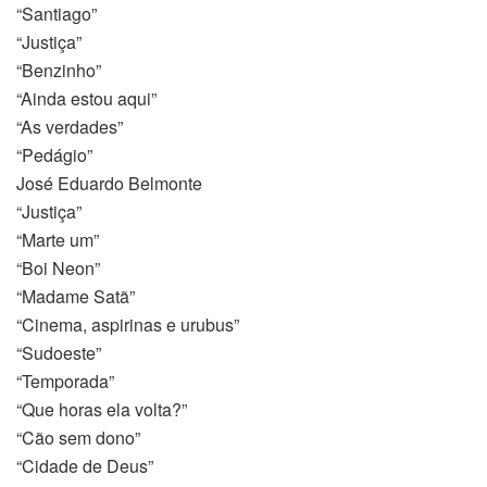
“Santiago”
“Justiça”
“Benzinho”
“Ainda estou aqui”
“As verdades”
“Pedágio”
José Eduardo Belmonte
“Justiça”
“Marte um”
“Boi Neon”
“Madame Satã”
“Cinema, aspirinas e urubus”
“Sudoeste”
“Temporada”
“Que horas ela volta?”
“Cão sem dono”
“Cidade de Deus”