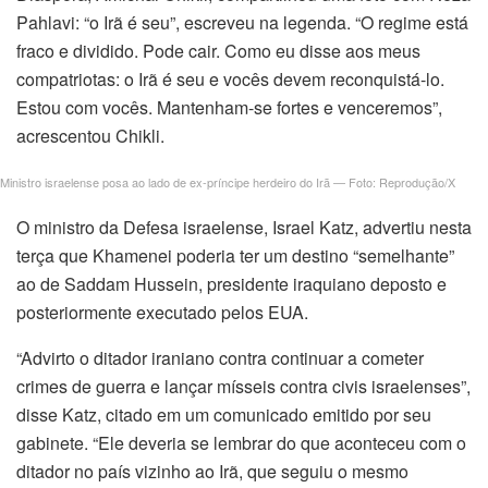
Pahlavi: “o Irã é seu”, escreveu na legenda. “O regime está
fraco e dividido. Pode cair. Como eu disse aos meus
compatriotas: o Irã é seu e vocês devem reconquistá-lo.
Estou com vocês. Mantenham-se fortes e venceremos”,
acrescentou Chikli.
Ministro israelense posa ao lado de ex-príncipe herdeiro do Irã — Foto: Reprodução/X
O ministro da Defesa israelense, Israel Katz, advertiu nesta
terça que Khamenei poderia ter um destino “semelhante”
ao de Saddam Hussein, presidente iraquiano deposto e
posteriormente executado pelos EUA.
“Advirto o ditador iraniano contra continuar a cometer
crimes de guerra e lançar mísseis contra civis israelenses”,
disse Katz, citado em um comunicado emitido por seu
gabinete. “Ele deveria se lembrar do que aconteceu com o
ditador no país vizinho ao Irã, que seguiu o mesmo