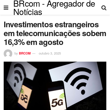
BRcom - Agregador de
el
Notícias
el
Investimentos estrangeiros
tleri
em telecomunicações sobem
16,3% em agosto
by
BRCOM
outubro 3, 2025
el
el
el