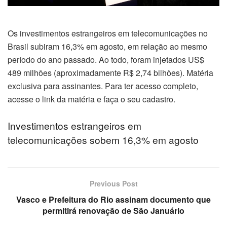
el
Os investimentos estrangeiros em telecomunicações no
el
Brasil subiram 16,3% em agosto, em relação ao mesmo
período do ano passado. Ao todo, foram injetados US$
el
489 milhões (aproximadamente R$ 2,74 bilhões). Matéria
el
exclusiva para assinantes. Para ter acesso completo,
acesse o link da matéria e faça o seu cadastro.
el
Investimentos estrangeiros em
el
telecomunicações sobem 16,3% em agosto
el
el
Previous Post
Vasco e Prefeitura do Rio assinam documento que
el
permitirá renovação de São Januário
el