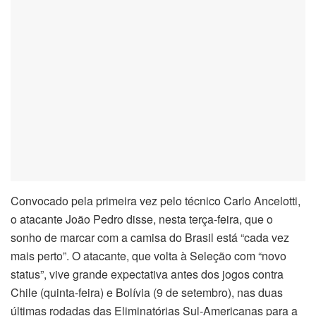
el
el
el
el
el
el
Convocado pela primeira vez pelo técnico Carlo Ancelotti,
el
o atacante João Pedro disse, nesta terça-feira, que o
sonho de marcar com a camisa do Brasil está “cada vez
el
mais perto”. O atacante, que volta à Seleção com “novo
status”, vive grande expectativa antes dos jogos contra
el
Chile (quinta-feira) e Bolívia (9 de setembro), nas duas
últimas rodadas das Eliminatórias Sul-Americanas para a
el