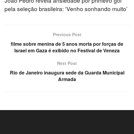
João Pedro revela ansiedade por primeiro gol
el
pela seleção brasileira: ‘Venho sonhando muito’
el
el
Previous Post
filme sobre menina de 5 anos morta por forças de
Israel em Gaza é exibido no Festival de Veneza
Next Post
Rio de Janeiro inaugura sede da Guarda Municipal
el
Armada
el
el
el