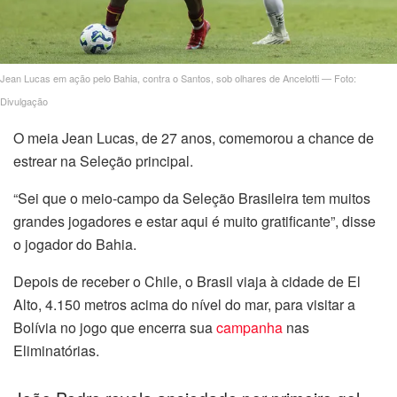
el
el
Jean Lucas em ação pelo Bahia, contra o Santos, sob olhares de Ancelotti — Foto:
el
Divulgação
el
O meia Jean Lucas, de 27 anos, comemorou a chance de
estrear na Seleção principal.
el
“Sei que o meio-campo da Seleção Brasileira tem muitos
grandes jogadores e estar aqui é muito gratificante”, disse
o jogador do Bahia.
Depois de receber o Chile, o Brasil viaja à cidade de El
el
Alto, 4.150 metros acima do nível do mar, para visitar a
Bolívia no jogo que encerra sua
campanha
nas
Eliminatórias.
el