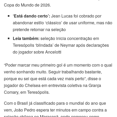
Copa do Mundo de 2026.
el
‘Está dando certo’:
Jean Lucas foi cobrado por
abandonar estilo ‘clássico’ de usar uniforme, mas não
el
pretende retomar na seleção
el
Leia também:
seleção inicia concentração em
Teresópolis ‘blindada’ de Neymar após declarações
el
do jogador sobre Ancelotti
el
“Poder marcar meu primeiro gol é um momento com o qual
venho sonhando muito. Seguir trabalhando bastante,
el
porque eu sei que está cada vez mais perto”, disse o
el
jogador do Chelsea em entrevista coletiva na Granja
Comary, em Teresópolis.
el
Com o Brasil já classificado para o mundial do ano que
n al
vem, João Pedro espera ter minutos em campo contra a
seleção chilena no Maracanã, onde começou como