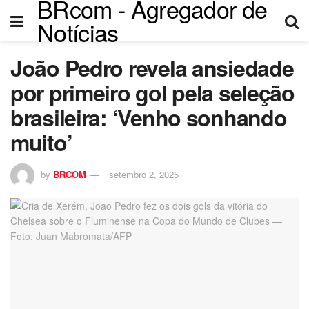
BRcom - Agregador de
el
Notícias
el
João Pedro revela ansiedade
tleri
por primeiro gol pela seleção
brasileira: ‘Venho sonhando
muito’
by
BRCOM
setembro 2, 2025
el
el
el