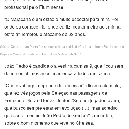
n al
profissional pelo Fluminense.
el
“O Maracanã é um estádio muito especial para mim. Foi
onde eu comecei, foi onde eu fiz meu primeiro gol, minha
el
estreia”, lembrou o atacante de 23 anos.
el
Cria de Xerém, Joao Pedro fez os dois gols da vitória do Chelsea sobre o Fluminense na
Copa do Mundo de Clubes — Foto: Juan Mabromata/AFP
el
João Pedro é candidato a vestir a camisa 9, que ficou sem
el
dono nos últimos anos, mas encara tudo com calma.
el
“Quem vai jogar depende do professor”, disse o atacante,
que fez três jogos pela Seleção nas passagens de
el
Fernando Diniz e Dorival Júnior. “Sou um jogador jovem,
que busco sempre estar em evolução (…), mas acredito
el
que sou o mesmo João Pedro de sempre”, comentou,
sobre o bom momento que vive no Chelsea.
el