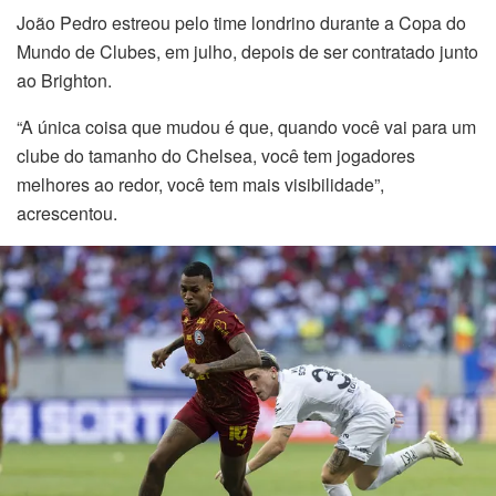
João Pedro estreou pelo time londrino durante a Copa do
el
Mundo de Clubes, em julho, depois de ser contratado junto
ao Brighton.
el
“A única coisa que mudou é que, quando você vai para um
el
clube do tamanho do Chelsea, você tem jogadores
melhores ao redor, você tem mais visibilidade”,
el
acrescentou.
el
el
el
el
el