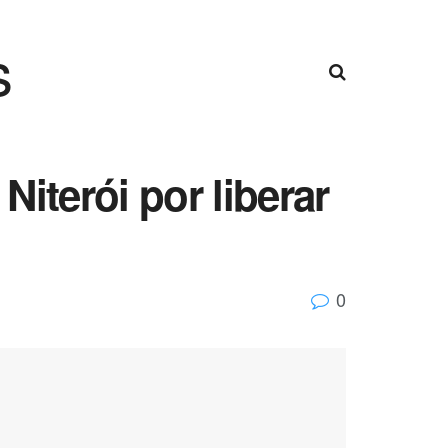
s
iterói por liberar
0