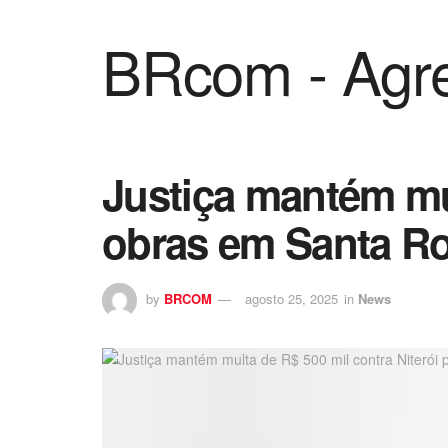
BRcom - Agre
Justiça mantém mul
obras em Santa R
by
BRCOM
agosto 25, 2025
in
News