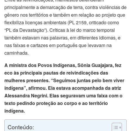
principalmente a demarcação de terra, contra violências de
klink panel
gênero nos territórios e também em relação ao projeto que
flexibiliza licenças ambientais (PL 2159, criticado como
klink panel
“PL da Devastação”). Críticas à lei do marco temporal
também estavam nas palavras, em diferentes idiomas, e
klink Panel
nas faixas e cartazes em português que levavam na
caminhada.
klink panel
A ministra dos Povos Indígenas, Sônia Guajajara, fez
klink panel
eco às principais pautas de reivindicações das
mulheres presentes. “Seguimos juntas pelo bem viver
klink Panel
indígena”, afirmou. Ela estava acompanhada da atriz
klink Panel
Alessandra Negrini. Elas seguravam uma faixa com o
texto pedindo proteção ao corpo e ao território
klink panel
indígena.
klink panel
Conteúdo: