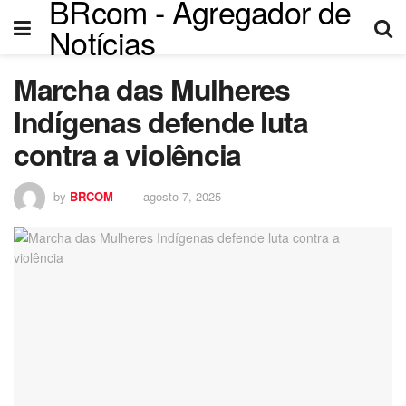
BRcom - Agregador de
klink panel
Notícias
klink panel
Marcha das Mulheres
klink paketleri
Indígenas defende luta
klink
contra a violência
klink
by
BRCOM
agosto 7, 2025
klink
klink
klink
klink panel
klink panel