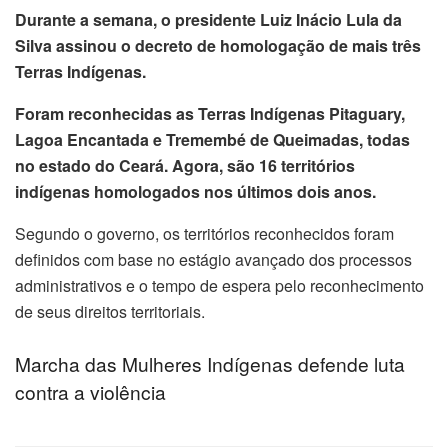
Durante a semana, o presidente Luiz Inácio Lula da
klink
Silva assinou o decreto de homologação de mais três
klink panel
Terras Indígenas.
Foram reconhecidas as Terras Indígenas Pitaguary,
klink Panel
Lagoa Encantada e Tremembé de Queimadas, todas
klink
no estado do Ceará. Agora, são 16 territórios
indígenas homologados nos últimos dois anos.
klink Panel
Segundo o governo, os territórios reconhecidos foram
klink Panel
definidos com base no estágio avançado dos processos
administrativos e o tempo de espera pelo reconhecimento
sal Oku
de seus direitos territoriais.
klink
Marcha das Mulheres Indígenas defende luta
contra a violência
klink panel
klink panel