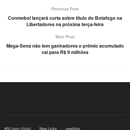
Previous Post
klink panel
Conmebol lançará curta sobre título do Botafogo na
Libertadores na próxima terça-feira
klink Panel
Next Post
klink
Mega-Sena não tem ganhadores e prêmio acumulado
klink
vai para R$ 9 milhões
klink
klink panel
klink panel
klink
klink
#55 (sem título)
New Links
newlinks