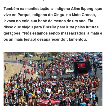
klink panel
Também na manifestação, a indígena Aline Ikpeng, que
vive no Parque Indígena do Xingu, no Mato Grosso,
klink panel
levava no colo sua bebê de menos de um ano. Ela
disse que viajou para Brasília para lutar pelas futuras
klink panel
gerações. “Nós estamos sendo massacrados, a mata e
os animais [estão] desaparecendo”, lamentou.
klink panel
klink panel
klink panel
klink panel
klink panel
klink panel