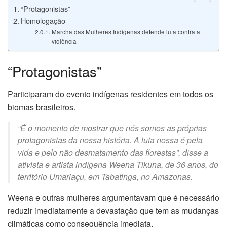
klink panel
“Protagonistas”
Homologação
klink satın al
Marcha das Mulheres Indígenas defende luta contra a
violência
klink satın al
“Protagonistas”
klink Panel
Participaram do evento indígenas residentes em todos os
klink panel
biomas brasileiros.
klink panel
“É o momento de mostrar que nós somos as próprias
protagonistas da nossa história. A luta nossa é pela
klink Panel
vida e pelo não desmatamento das florestas”, disse a
ativista e artista indígena Weena Tikuna, de 36 anos, do
klink panel
território Umariaçu, em Tabatinga, no Amazonas.
klink panel
Weena e outras mulheres argumentavam que é necessário
reduzir imediatamente a devastação que tem as mudanças
klink panel
climáticas como consequência imediata.