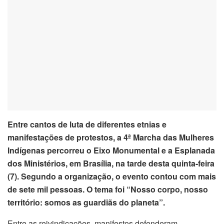
klink panel
klink panel
klink panel
klink panel
klink panel
Entre cantos de luta de diferentes etnias e
klink panel
manifestações de protestos, a 4ª Marcha das Mulheres
Indígenas percorreu o Eixo Monumental e a Esplanada
klink Panel
dos Ministérios, em Brasília, na tarde desta quinta-feira
(7). Segundo a organização, o evento contou com mais
klink panel
de sete mil pessoas. O tema foi “Nosso corpo, nosso
klink Panel
território: somos as guardiãs do planeta”.
Entre as reivindicações, manifestos defenderam
klink panel