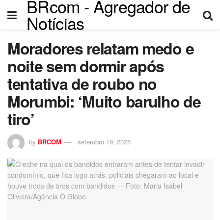
BRcom - Agregador de
panel
Notícias
panel
Moradores relatam medo e
paketleri
noite sem dormir após
tentativa de roubo no
Morumbi: ‘Muito barulho de
tiro’
by
BRCOM
setembro 19, 2025
panel
panel
panel