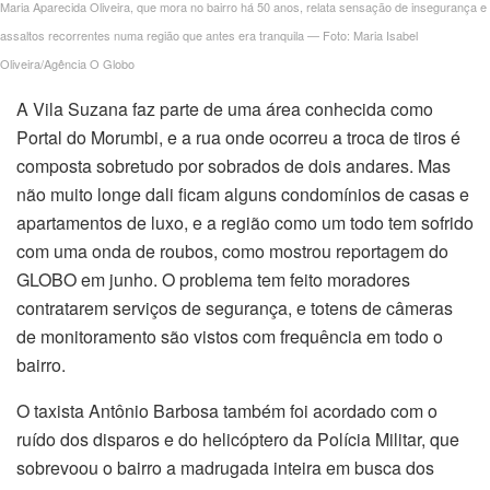
panel
Maria Aparecida Oliveira, que mora no bairro há 50 anos, relata sensação de insegurança e
assaltos recorrentes numa região que antes era tranquila — Foto: Maria Isabel
panel
Oliveira/Agência O Globo
panel
A Vila Suzana faz parte de uma área conhecida como
Portal do Morumbi, e a rua onde ocorreu a troca de tiros é
panel
composta sobretudo por sobrados de dois andares. Mas
não muito longe dali ficam alguns condomínios de casas e
Panel
apartamentos de luxo, e a região como um todo tem sofrido
com uma onda de roubos, como mostrou reportagem do
GLOBO em junho. O problema tem feito moradores
contratarem serviços de segurança, e totens de câmeras
de monitoramento são vistos com frequência em todo o
Panel
bairro.
O taxista Antônio Barbosa também foi acordado com o
ruído dos disparos e do helicóptero da Polícia Militar, que
panel
sobrevoou o bairro a madrugada inteira em busca dos