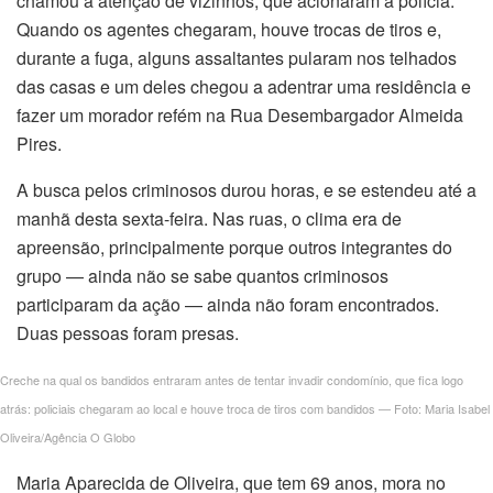
chamou a atenção de vizinhos, que acionaram a polícia.
Quando os agentes chegaram, houve trocas de tiros e,
Panel
durante a fuga, alguns assaltantes pularam nos telhados
das casas e um deles chegou a adentrar uma residência e
panel
fazer um morador refém na Rua Desembargador Almeida
Pires.
panel
A busca pelos criminosos durou horas, e se estendeu até a
Panel
manhã desta sexta-feira. Nas ruas, o clima era de
apreensão, principalmente porque outros integrantes do
Panel
grupo — ainda não se sabe quantos criminosos
participaram da ação — ainda não foram encontrados.
panel
Duas pessoas foram presas.
panel
Creche na qual os bandidos entraram antes de tentar invadir condomínio, que fica logo
panel
atrás: policiais chegaram ao local e houve troca de tiros com bandidos — Foto: Maria Isabel
Oliveira/Agência O Globo
satın al
Maria Aparecida de Oliveira, que tem 69 anos, mora no