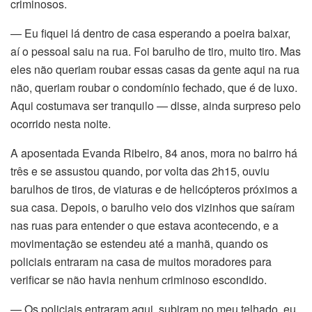
criminosos.
Panel
— Eu fiquei lá dentro de casa esperando a poeira baixar,
Panel
aí o pessoal saiu na rua. Foi barulho de tiro, muito tiro. Mas
eles não queriam roubar essas casas da gente aqui na rua
Panel
não, queriam roubar o condomínio fechado, que é de luxo.
Aqui costumava ser tranquilo — disse, ainda surpreso pelo
ku
ocorrido nesta noite.
A aposentada Evanda Ribeiro, 84 anos, mora no bairro há
três e se assustou quando, por volta das 2h15, ouviu
panel
barulhos de tiros, de viaturas e de helicópteros próximos a
sua casa. Depois, o barulho veio dos vizinhos que saíram
panel
nas ruas para entender o que estava acontecendo, e a
panel
movimentação se estendeu até a manhã, quando os
policiais entraram na casa de muitos moradores para
Panel
verificar se não havia nenhum criminoso escondido.
— Os policiais entraram aqui, subiram no meu telhado, eu