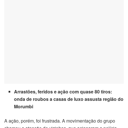
panel
panel
panel
panel
Panel
panel
Panel
Arrastões, feridos e ação com quase 80 tiros:
onda de roubos a casas de luxo assusta região do
panel
Morumbi
panel
A ação, porém, foi frustrada. A movimentação do grupo
panel