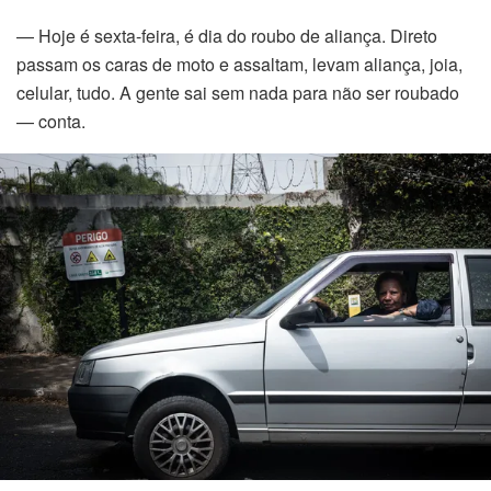
— Hoje é sexta-feira, é dia do roubo de aliança. Direto
panel
passam os caras de moto e assaltam, levam aliança, joia,
panel
celular, tudo. A gente sai sem nada para não ser roubado
— conta.
panel
panel
panel
panel
panel
panel
panel