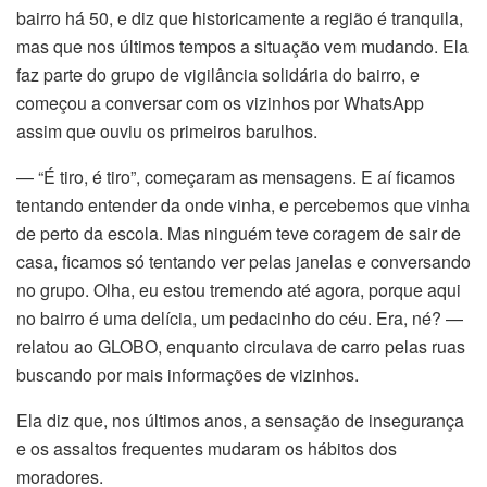
bairro há 50, e diz que historicamente a região é tranquila,
satın al
mas que nos últimos tempos a situação vem mudando. Ela
Panel
faz parte do grupo de vigilância solidária do bairro, e
começou a conversar com os vizinhos por WhatsApp
panel
assim que ouviu os primeiros barulhos.
panel
— “É tiro, é tiro”, começaram as mensagens. E aí ficamos
tentando entender da onde vinha, e percebemos que vinha
Panel
de perto da escola. Mas ninguém teve coragem de sair de
casa, ficamos só tentando ver pelas janelas e conversando
panel
no grupo. Olha, eu estou tremendo até agora, porque aqui
no bairro é uma delícia, um pedacinho do céu. Era, né? —
panel
relatou ao GLOBO, enquanto circulava de carro pelas ruas
panel
buscando por mais informações de vizinhos.
Ela diz que, nos últimos anos, a sensação de insegurança
panel
e os assaltos frequentes mudaram os hábitos dos
panel
moradores.