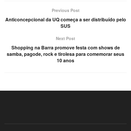
satın al
Previous Post
panel
Anticoncepcional da UQ começa a ser distribuído pelo
SUS
panel
Next Post
panel
Shopping na Barra promove festa com shows de
samba, pagode, rock e tirolesa para comemorar seus
panel
10 anos
panel
panel
panel
panel
panel