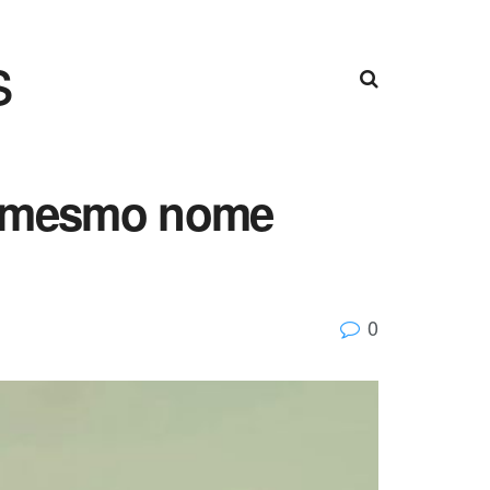
s
de mesmo nome
0