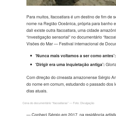
Para muitos, Itacoatiara é um destino de fim de 
nome na Região Oceânica, própria para banho e ce
dali existe outra Itacoatiara, uma cidade amaz
“investigação sensorial” no documentário “Itaco
Visões do Mar — Festival internacional de Docum
‘Nunca mais voltamos a ser como antes’:
‘Dirigir era uma inquietação antiga’:
Gloria
Com direção do cineasta amazonense Sérgio Andr
do nome em comum, estudando o passado dos loc
dias atuais.
Cena do documentário “Itacoatiaras” — Foto: Divulgação
— Conheci Sérgio em 2017, na residência artístic