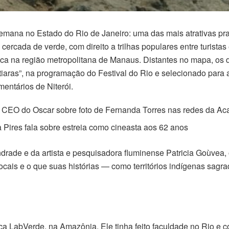
semana no Estado do Rio de Janeiro: uma das mais atrativas pra
rcada de verde, com direito a trilhas populares entre turistas
ônica na região metropolitana de Manaus. Distantes no mapa, o
atiaras”, na programação do Festival do Rio e selecionado par
entários de Niterói.
CEO do Oscar sobre foto de Fernanda Torres nas redes da A
 Pires fala sobre estreia como cineasta aos 62 anos
ade e da artista e pesquisadora fluminense Patricia Goùvea, 
ais e o que suas histórias — como territórios indígenas sag
a LabVerde, na Amazônia. Ele tinha feito faculdade no Rio e co