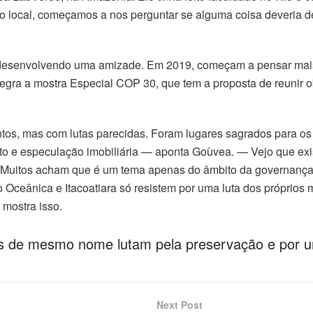
 local, começamos a nos perguntar se alguma coisa deveria de 
 desenvolvendo uma amizade. Em 2019, começam a pensar mais c
ntegra a mostra Especial COP 30, que tem a proposta de reunir 
ntos, mas com lutas parecidas. Foram lugares sagrados para os 
o e especulação imobiliária — aponta Goùvea. — Vejo que exi
 Muitos acham que é um tema apenas do âmbito da governança.
ão Oceânica e Itacoatiara só resistem por uma luta dos próprios
 mostra isso.
es de mesmo nome lutam pela preservação e por u
Next Post