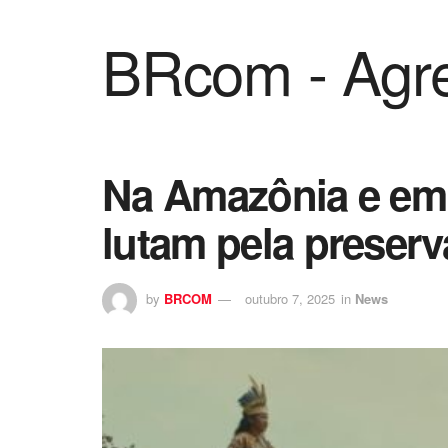
BRcom - Agre
Na Amazônia e em 
lutam pela preserv
by
BRCOM
outubro 7, 2025
in
News