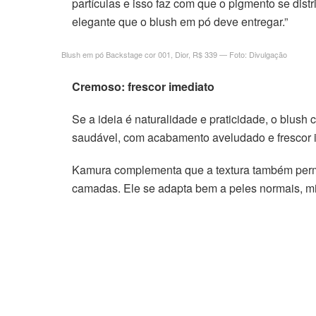
partículas e isso faz com que o pigmento se dis
elegante que o blush em pó deve entregar.”
acklink panel
Blush em pó Backstage cor 001, Dior, R$ 339 — Foto: Divulgação
acklink panel
Cremoso: frescor imediato
acklink panel
Se a ideia é naturalidade e praticidade, o blush 
acklink panel
saudável, com acabamento aveludado e frescor i
acklink panel
Kamura complementa que a textura também permit
camadas. Ele se adapta bem a peles normais, mi
acklink panel
acklink panel
acklink panel
acklink panel