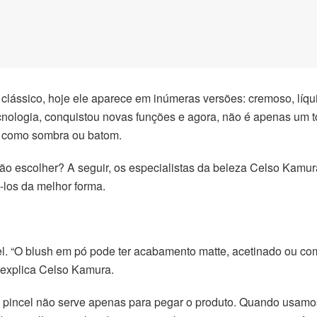
clássico, hoje ele aparece em inúmeras versões: cremoso, líq
ecnologia, conquistou novas funções e agora, não é apenas um 
rvir como sombra ou batom.
são escolher? A seguir, os especialistas da beleza Celso Kam
á-los da melhor forma.
vel. “O blush em pó pode ter acabamento matte, acetinado ou c
, explica Celso Kamura.
“O pincel não serve apenas para pegar o produto. Quando usam