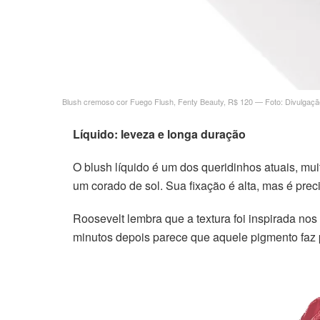
acklink
acklink
acklink panel
Blush cremoso cor Fuego Flush, Fenty Beauty, R$ 120 — Foto: Divulgaçã
acklink panel
Líquido: leveza e longa duração
acklink
O blush líquido é um dos queridinhos atuais, muit
um corado de sol. Sua fixação é alta, mas é pre
acklink
Roosevelt lembra que a textura foi inspirada nos
uy Hacklink
minutos depois parece que aquele pigmento faz p
acklink
acklink