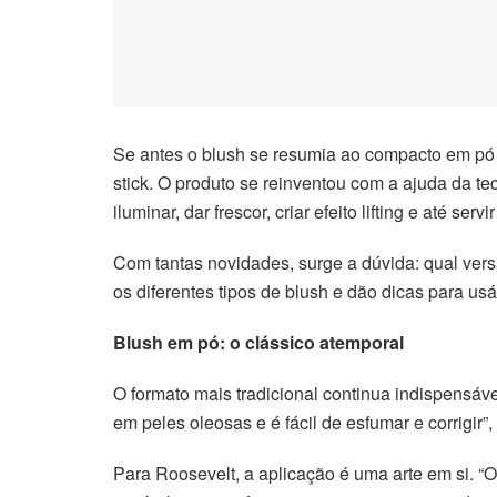
cklink satın al
acklink Panel
acklink panel
Se antes o blush se resumia ao compacto em pó 
acklink panel
stick. O produto se reinventou com a ajuda da t
iluminar, dar frescor, criar efeito lifting e até se
acklink Panel
Com tantas novidades, surge a dúvida: qual ver
acklink panel
os diferentes tipos de blush e dão dicas para us
acklink panel
Blush em pó: o clássico atemporal
acklink panel
O formato mais tradicional continua indispensá
em peles oleosas e é fácil de esfumar e corrigir”
acklink panel
Para Roosevelt, a aplicação é uma arte em si. 
acklink panel