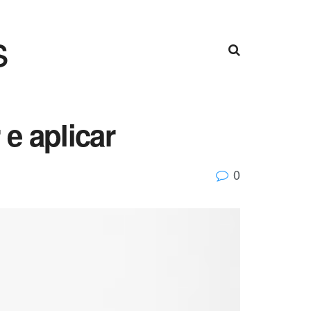
s
 e aplicar
0