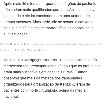
Após mais 40 minutos — quando os órgãos do paciente
não seriam mais qualificados para doação — a tentativa foi
cancelada e ele foi transferido para uma unidade de
terapia intensiva. Mais tarde, ele se sentou e conversou
com sua família antes de morrer três dias depois, concluiu
a investigação.
Sede da Network for Hope, uma organização dedicada à doação de órgãos, em Louisville,
Kentucky. — Foto: The New York Times
No total, a investigação sinalizou 103 casos como tendo
“características preocupantes” e afirmou que os problemas
eram mais suscetíveis em hospitais rurais. E ainda
observou que mais da metade dos transplantes
organizados pela organização de Kentucky eram de
pacientes com morte circulatória, acima da média
nacional.